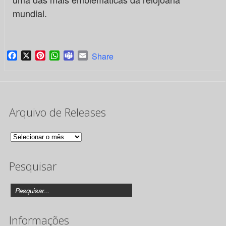
mundial.
Facebook
X
Pinterest
WhatsApp
Teams
Email
Share
Arquivo de Releases
Arquivo
de
Pesquisar
Releases
Informações