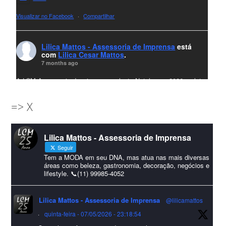
Visualizar no Facebook
·
Compartilhar
Lilica Mattos - Assessoria de Imprensa
está
com
Lilica Cesar Mattos
.
7 months ago
A LCM Assessoria deseja um excelente Natal e um 2026 repleto
de conquistas e realizações para todos clientes, jornalistas e
=> X
amigos que sempre nos acompanham!🎄✨🥂❤️
#lcmassessoria
ssessoria
#natal
#merrychristmas
#felizanonovo
Lilica Mattos - Assessoria de Imprensa
#HappyNewYear
Seguir
Foto
Tem a MODA em seu DNA, mas atua nas mais diversas
áreas como beleza, gastronomia, decoração, negócios e
lifestyle. 📞(11) 99985-4052
Visualizar no Facebook
·
Compartilhar
Lilica Mattos - Assessoria de Imprensa
@lilicamattos
Lilica Mattos - Assessoria de Imprensa
9 months ago
·
quinta-feira - 07/05/2026 - 23:18:54