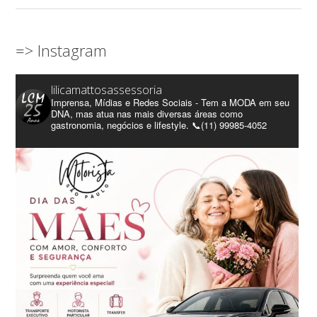
=> Instagram
lilicamattosassessoria
Imprensa, Mídias e Redes Sociais - Tem a MODA em seu
DNA, mas atua nas mais diversas áreas como
gastronomia, negócios e lifestyle. 📞(11) 99985-4052