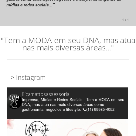
mídias e redes sociais…”
1 / 1
"Tem a MODA em seu DNA, mas atua
nas mais diversas áreas..."
=> Instagram
lilicamattosassessoria
Imprensa, Mídias e Redes Sociais - Tem a MODA em seu
DNA, mas atua nas mais diversas áreas como
gastronomia, negócios e lifestyle. 📞(11) 99985-4052