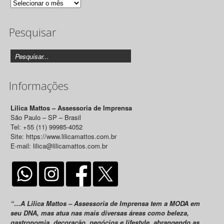
Arquivo
de
Pesquisar
Releases
Informações
Lilica Mattos – Assessoria de Imprensa
São Paulo – SP – Brasil
Tel: +55 (11) 99985-4052
Site: https://www.lilicamattos.com.br
E-mail: lilica@lilicamattos.com.br
“…A Lilica Mattos – Assessoria de Imprensa tem a MODA em
seu DNA, mas atua nas mais diversas áreas como beleza,
gastronomia, decoração, negócios e lifestyle, abrangendo as