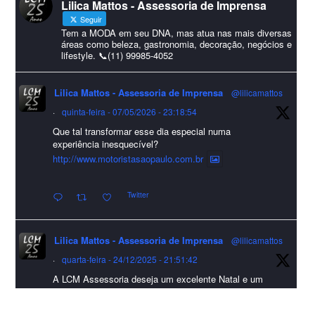
Lilica Mattos - Assessoria de Imprensa
#HappyNewYear
Seguir
Foto
Tem a MODA em seu DNA, mas atua nas mais diversas
áreas como beleza, gastronomia, decoração, negócios e
lifestyle. 📞(11) 99985-4052
Visualizar no Facebook
·
Compartilhar
Lilica Mattos - Assessoria de Imprensa
@lilicamattos
Lilica Mattos - Assessoria de Imprensa
9 months ago
·
quinta-feira - 07/05/2026 - 23:18:54
Que tal transformar esse dia especial numa
A Abrafas - Associação Brasileira de Fibras Artificiais e
experiência inesquecível?
Sintéticas foi destaque na Revista Química e Derivados, na
http://www.motoristasaopaulo.com.br
extensa matéria sobre o setor "Produção de fibras químicas e as
Twitter
incertezas do mercado global".
Confira detalhes 🗞📰📈
Lilica Mattos - Assessoria de Imprensa
@lilicamattos
#sustentabilidade
#FibrasSintéticas
#EconomiaCircular
#Abrafas
·
quarta-feira - 24/12/2025 - 21:51:42
#IndústriaTêxtil
A LCM Assessoria deseja um excelente Natal e um
Foto
2026 repleto de conquistas e realizações para todos
clientes, jornalistas e amigos que sempre nos
Visualizar no Facebook
·
Compartilhar