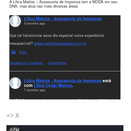
A Lilica Mattos – Assessoria de Imprensa tem a MODA em seu
DNA, mas atua nas mais diversas áreas
Lilica Mattos - Assessoria de Imprensa
3 months ago
Que tal transformar esse dia especial numa experiência
inesquecível?
www.motoristasaopaulo.com.br
Foto
Visualizar no Facebook
·
Compartilhar
Lilica Mattos - Assessoria de Imprensa
está
com
Lilica Cesar Mattos
.
7 months ago
A LCM Assessoria deseja um excelente Natal e um 2026 repleto
de conquistas e realizações para todos clientes, jornalistas e
=> X
amigos que sempre nos acompanham!🎄✨🥂❤️
#lcmassessoria
ssessoria
#natal
#merrychristmas
#felizanonovo