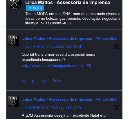
Lilica Mattos - Assessoria de Imprensa
#HappyNewYear
Seguir
Foto
Tem a MODA em seu DNA, mas atua nas mais diversas
áreas como beleza, gastronomia, decoração, negócios e
lifestyle. 📞(11) 99985-4052
Visualizar no Facebook
·
Compartilhar
Lilica Mattos - Assessoria de Imprensa
@lilicamattos
Lilica Mattos - Assessoria de Imprensa
9 months ago
·
quinta-feira - 07/05/2026 - 23:18:54
Que tal transformar esse dia especial numa
A Abrafas - Associação Brasileira de Fibras Artificiais e
experiência inesquecível?
Sintéticas foi destaque na Revista Química e Derivados, na
http://www.motoristasaopaulo.com.br
extensa matéria sobre o setor "Produção de fibras químicas e as
Twitter
incertezas do mercado global".
Confira detalhes 🗞📰📈
Lilica Mattos - Assessoria de Imprensa
@lilicamattos
#sustentabilidade
#FibrasSintéticas
#EconomiaCircular
#Abrafas
·
quarta-feira - 24/12/2025 - 21:51:42
#IndústriaTêxtil
A LCM Assessoria deseja um excelente Natal e um
Foto
2026 repleto de conquistas e realizações para todos
clientes, jornalistas e amigos que sempre nos
Visualizar no Facebook
·
Compartilhar