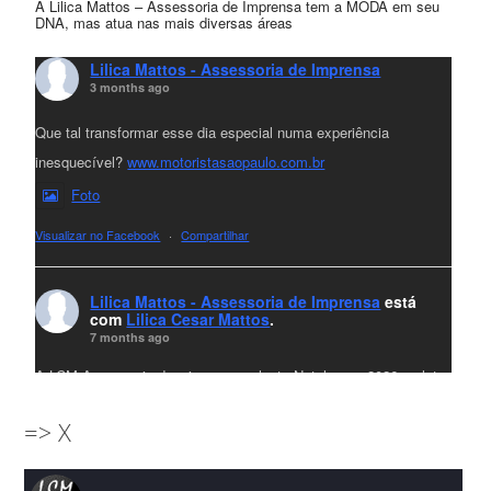
A Lilica Mattos – Assessoria de Imprensa tem a MODA em seu
DNA, mas atua nas mais diversas áreas
Lilica Mattos - Assessoria de Imprensa
3 months ago
Que tal transformar esse dia especial numa experiência
inesquecível?
www.motoristasaopaulo.com.br
Foto
Visualizar no Facebook
·
Compartilhar
Lilica Mattos - Assessoria de Imprensa
está
com
Lilica Cesar Mattos
.
7 months ago
A LCM Assessoria deseja um excelente Natal e um 2026 repleto
de conquistas e realizações para todos clientes, jornalistas e
=> X
amigos que sempre nos acompanham!🎄✨🥂❤️
#lcmassessoria
ssessoria
#natal
#merrychristmas
#felizanonovo