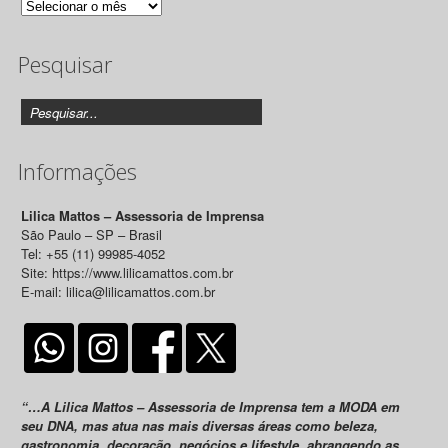
Arquivo
de
Pesquisar
Releases
Informações
Lilica Mattos – Assessoria de Imprensa
São Paulo – SP – Brasil
Tel: +55 (11) 99985-4052
Site: https://www.lilicamattos.com.br
E-mail: lilica@lilicamattos.com.br
“…A Lilica Mattos – Assessoria de Imprensa tem a MODA em
seu DNA, mas atua nas mais diversas áreas como beleza,
gastronomia, decoração, negócios e lifestyle, abrangendo as