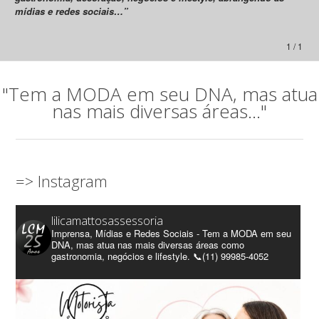
mídias e redes sociais…”
1 / 1
"Tem a MODA em seu DNA, mas atua
nas mais diversas áreas..."
=> Instagram
lilicamattosassessoria
Imprensa, Mídias e Redes Sociais - Tem a MODA em seu
DNA, mas atua nas mais diversas áreas como
gastronomia, negócios e lifestyle. 📞(11) 99985-4052