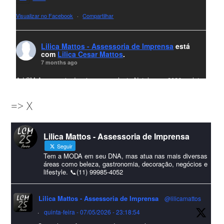
Visualizar no Facebook
·
Compartilhar
Lilica Mattos - Assessoria de Imprensa
está
com
Lilica Cesar Mattos
.
7 months ago
A LCM Assessoria deseja um excelente Natal e um 2026 repleto
de conquistas e realizações para todos clientes, jornalistas e
=> X
amigos que sempre nos acompanham!🎄✨🥂❤️
#lcmassessoria
ssessoria
#natal
#merrychristmas
#felizanonovo
Lilica Mattos - Assessoria de Imprensa
#HappyNewYear
Seguir
Foto
Tem a MODA em seu DNA, mas atua nas mais diversas
áreas como beleza, gastronomia, decoração, negócios e
lifestyle. 📞(11) 99985-4052
Visualizar no Facebook
·
Compartilhar
Lilica Mattos - Assessoria de Imprensa
@lilicamattos
Lilica Mattos - Assessoria de Imprensa
9 months ago
·
quinta-feira - 07/05/2026 - 23:18:54