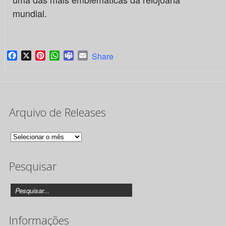
mundial.
Facebook
X
Pinterest
WhatsApp
Teams
Email
Share
Arquivo de Releases
Arquivo
de
Pesquisar
Releases
Informações