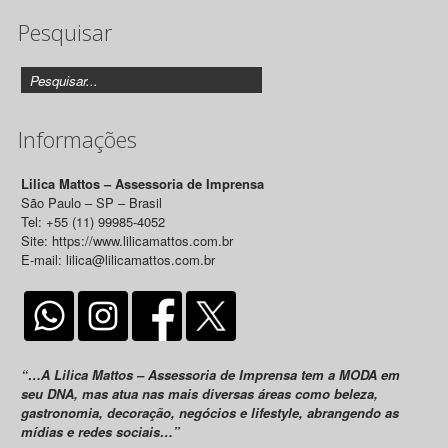
Pesquisar
Releases
Informações
Lilica Mattos – Assessoria de Imprensa
São Paulo – SP – Brasil
Tel: +55 (11) 99985-4052
Site: https://www.lilicamattos.com.br
E-mail: lilica@lilicamattos.com.br
“…A Lilica Mattos – Assessoria de Imprensa tem a MODA em
seu DNA, mas atua nas mais diversas áreas como beleza,
gastronomia, decoração, negócios e lifestyle, abrangendo as
mídias e redes sociais…”