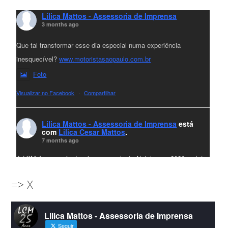
Lilica Mattos - Assessoria de Imprensa
3 months ago
Que tal transformar esse dia especial numa experiência
inesquecível?
www.motoristasaopaulo.com.br
Foto
Visualizar no Facebook
·
Compartilhar
Lilica Mattos - Assessoria de Imprensa
está
com
Lilica Cesar Mattos
.
7 months ago
A LCM Assessoria deseja um excelente Natal e um 2026 repleto
de conquistas e realizações para todos clientes, jornalistas e
=> X
amigos que sempre nos acompanham!🎄✨🥂❤️
#lcmassessoria
ssessoria
#natal
#merrychristmas
#felizanonovo
Lilica Mattos - Assessoria de Imprensa
#HappyNewYear
Seguir