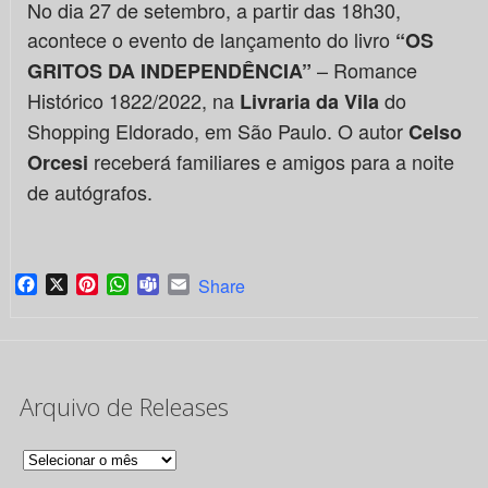
No dia 27 de setembro, a partir das 18h30,
acontece o evento de lançamento do livro
“OS
– Romance
GRITOS DA INDEPENDÊNCIA”
Histórico 1822/2022, na
do
Livraria da Vila
Shopping Eldorado, em São Paulo. O autor
Celso
receberá familiares e amigos para a noite
Orcesi
de autógrafos.
Facebook
X
Pinterest
WhatsApp
Teams
Email
Share
Arquivo de Releases
Arquivo
de