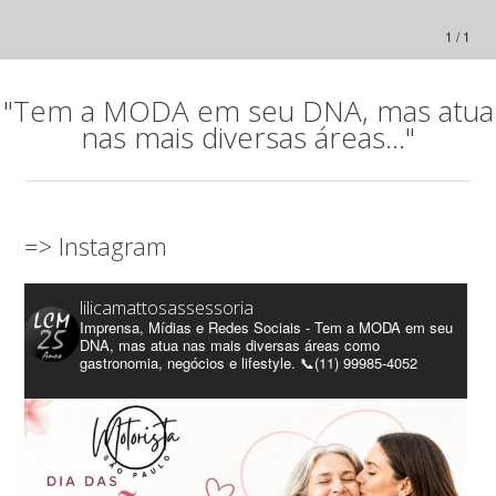
1 / 1
"Tem a MODA em seu DNA, mas atua
nas mais diversas áreas..."
=> Instagram
lilicamattosassessoria
Imprensa, Mídias e Redes Sociais - Tem a MODA em seu
DNA, mas atua nas mais diversas áreas como
gastronomia, negócios e lifestyle. 📞(11) 99985-4052