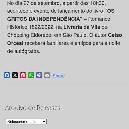
No dia 27 de setembro, a partir das 18h30,
acontece o evento de lançamento do livro
“OS
– Romance
GRITOS DA INDEPENDÊNCIA”
Histórico 1822/2022, na
do
Livraria da Vila
Shopping Eldorado, em São Paulo. O autor
Celso
receberá familiares e amigos para a noite
Orcesi
de autógrafos.
Facebook
X
Pinterest
WhatsApp
Teams
Email
Share
Arquivo de Releases
Arquivo
de