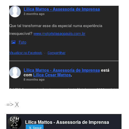
Lilica Mattos - Assessoria de Imprensa
3 months ago
Que tal transformar esse dia especial numa experiência
inesquecível?
www.motoristasaopaulo.com.br
Foto
Visualizar no Facebook
·
Compartilhar
Lilica Mattos - Assessoria de Imprensa
está
com
Lilica Cesar Mattos
.
8 months ago
A LCM Assessoria deseja um excelente Natal e um 2026 repleto
de conquistas e realizações para todos clientes, jornalistas e
=> X
amigos que sempre nos acompanham!🎄✨🥂❤️
#lcmassessoria
ssessoria
#natal
#merrychristmas
#felizanonovo
Lilica Mattos - Assessoria de Imprensa
#HappyNewYear
Seguir