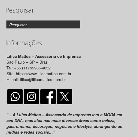
Pesquisar
Releases
Informações
Lilica Mattos – Assessoria de Imprensa
São Paulo – SP – Brasil
Tel: +55 (11) 99985-4052
Site: https://www.lilicamattos.com.br
E-mail: lilica@lilicamattos.com.br
“…A Lilica Mattos – Assessoria de Imprensa tem a MODA em
seu DNA, mas atua nas mais diversas áreas como beleza,
gastronomia, decoração, negócios e lifestyle, abrangendo as
mídias e redes sociais…”