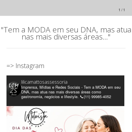
1 / 1
"Tem a MODA em seu DNA, mas atua
nas mais diversas áreas..."
=> Instagram
lilicamattosassessoria
Imprensa, Mídias e Redes Sociais - Tem a MODA em seu
DNA, mas atua nas mais diversas áreas como
gastronomia, negócios e lifestyle. 📞(11) 99985-4052