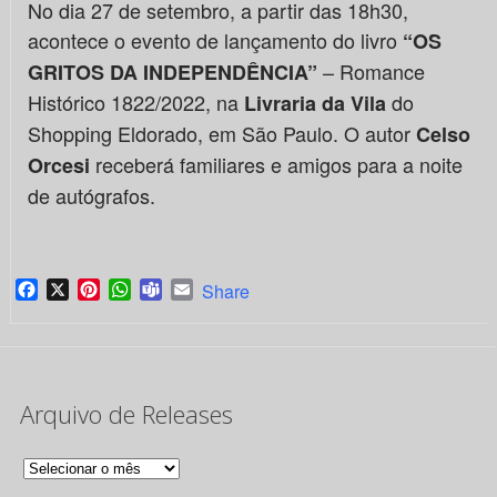
No dia 27 de setembro, a partir das 18h30,
acontece o evento de lançamento do livro
“OS
– Romance
GRITOS DA INDEPENDÊNCIA”
Histórico 1822/2022, na
do
Livraria da Vila
Shopping Eldorado, em São Paulo. O autor
Celso
receberá familiares e amigos para a noite
Orcesi
de autógrafos.
Facebook
X
Pinterest
WhatsApp
Teams
Email
Share
Arquivo de Releases
Arquivo
de