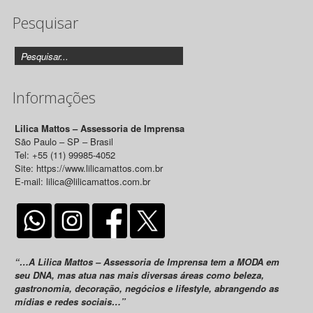
Pesquisar
Releases
Informações
Lilica Mattos – Assessoria de Imprensa
São Paulo – SP – Brasil
Tel: +55 (11) 99985-4052
Site: https://www.lilicamattos.com.br
E-mail: lilica@lilicamattos.com.br
“…A Lilica Mattos – Assessoria de Imprensa tem a MODA em
seu DNA, mas atua nas mais diversas áreas como beleza,
gastronomia, decoração, negócios e lifestyle, abrangendo as
mídias e redes sociais…”