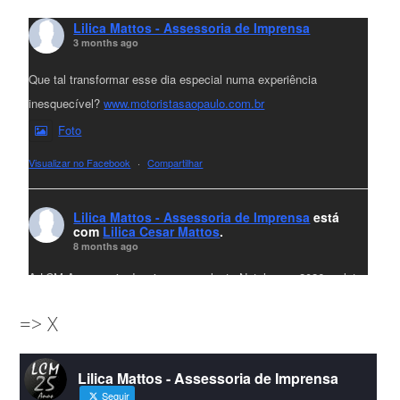
Lilica Mattos - Assessoria de Imprensa
3 months ago
Que tal transformar esse dia especial numa experiência
inesquecível?
www.motoristasaopaulo.com.br
Foto
Visualizar no Facebook
·
Compartilhar
Lilica Mattos - Assessoria de Imprensa
está
com
Lilica Cesar Mattos
.
8 months ago
A LCM Assessoria deseja um excelente Natal e um 2026 repleto
de conquistas e realizações para todos clientes, jornalistas e
=> X
amigos que sempre nos acompanham!🎄✨🥂❤️
#lcmassessoria
ssessoria
#natal
#merrychristmas
#felizanonovo
Lilica Mattos - Assessoria de Imprensa
#HappyNewYear
Seguir