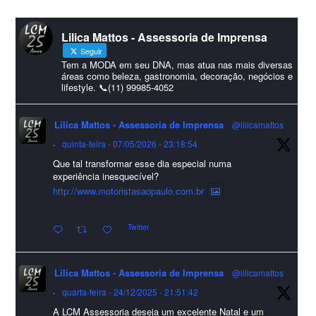
#lcmassessoria
ssessoria
#natal
#merrychristmas
#felizanonovo
Lilica Mattos - Assessoria de Imprensa
#HappyNewYear
Seguir
Foto
Tem a MODA em seu DNA, mas atua nas mais diversas
áreas como beleza, gastronomia, decoração, negócios e
lifestyle. 📞(11) 99985-4052
Visualizar no Facebook
·
Compartilhar
Lilica Mattos - Assessoria de Imprensa
@lilicamattos
Lilica Mattos - Assessoria de Imprensa
9 months ago
·
quinta-feira - 07/05/2026 - 23:18:54
Que tal transformar esse dia especial numa
A Abrafas - Associação Brasileira de Fibras Artificiais e
experiência inesquecível?
Sintéticas foi destaque na Revista Química e Derivados, na
http://www.motoristasaopaulo.com.br
extensa matéria sobre o setor "Produção de fibras químicas e as
Twitter
incertezas do mercado global".
Confira detalhes 🗞📰📈
Lilica Mattos - Assessoria de Imprensa
@lilicamattos
#sustentabilidade
#FibrasSintéticas
#EconomiaCircular
#Abrafas
·
quarta-feira - 24/12/2025 - 21:51:42
#IndústriaTêxtil
A LCM Assessoria deseja um excelente Natal e um