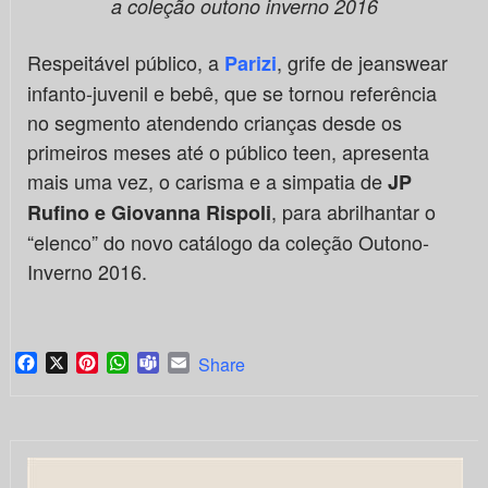
a
coleção outono inverno 2016
Respeitável público, a
, grife de jeanswear
Parizi
infanto-juvenil e bebê, que se tornou referência
no segmento atendendo crianças desde os
primeiros meses até o público teen, apresenta
mais uma vez, o carisma e a simpatia de
JP
, para abrilhantar o
Rufino e Giovanna Rispoli
“elenco” do novo catálogo da coleção Outono-
Inverno 2016.
Facebook
X
Pinterest
WhatsApp
Teams
Email
Share