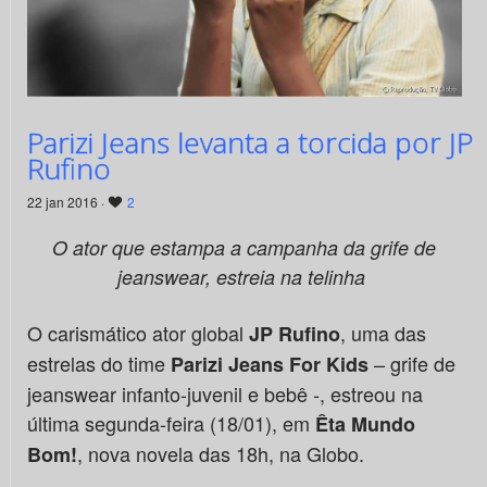
Parizi Jeans levanta a torcida por JP
Rufino
22 jan 2016 ·
2
O ator que estampa a campanha da grife de
jeanswear, estreia na telinha
O carismático ator global
, uma das
JP Rufino
estrelas do time
– grife de
Parizi Jeans For Kids
jeanswear infanto-juvenil e bebê -, estreou na
última segunda-feira (18/01), em
Êta Mundo
, nova novela das 18h, na Globo.
Bom!