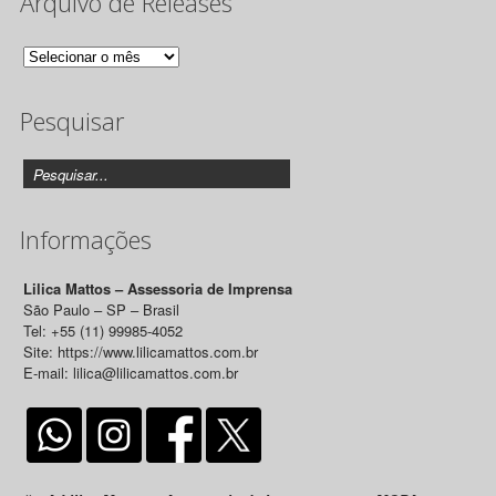
Arquivo de Releases
Arquivo
de
Pesquisar
Releases
Informações
Lilica Mattos – Assessoria de Imprensa
São Paulo – SP – Brasil
Tel: +55 (11) 99985-4052
Site: https://www.lilicamattos.com.br
E-mail: lilica@lilicamattos.com.br