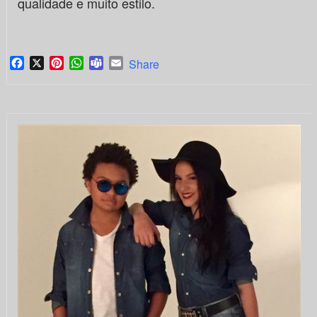
qualidade e muito estilo.
Facebook
X
Pinterest
WhatsApp
Teams
Email
Share