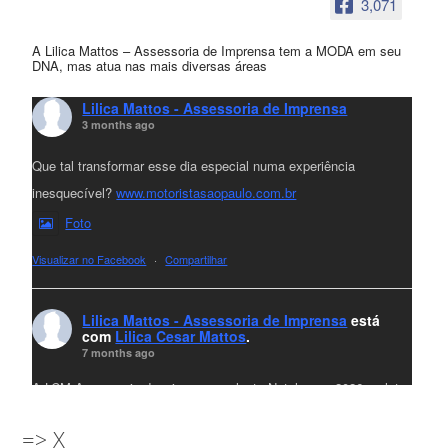
3,071
A Lilica Mattos – Assessoria de Imprensa tem a MODA em seu
DNA, mas atua nas mais diversas áreas
Lilica Mattos - Assessoria de Imprensa
3 months ago
Que tal transformar esse dia especial numa experiência
inesquecível?
www.motoristasaopaulo.com.br
Foto
Visualizar no Facebook
·
Compartilhar
Lilica Mattos - Assessoria de Imprensa
está
com
Lilica Cesar Mattos
.
7 months ago
A LCM Assessoria deseja um excelente Natal e um 2026 repleto
de conquistas e realizações para todos clientes, jornalistas e
=> X
amigos que sempre nos acompanham!🎄✨🥂❤️