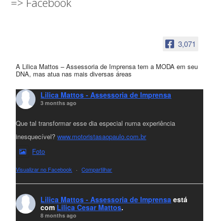
=> Facebook
3,071
A Lilica Mattos – Assessoria de Imprensa tem a MODA em seu
DNA, mas atua nas mais diversas áreas
Lilica Mattos - Assessoria de Imprensa
3 months ago
Que tal transformar esse dia especial numa experiência
inesquecível?
www.motoristasaopaulo.com.br
Foto
Visualizar no Facebook
·
Compartilhar
Lilica Mattos - Assessoria de Imprensa
está
com
Lilica Cesar Mattos
.
8 months ago