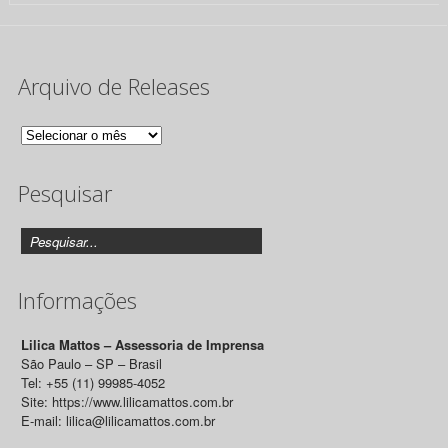
Arquivo de Releases
Arquivo
de
Pesquisar
Releases
Informações
Lilica Mattos – Assessoria de Imprensa
São Paulo – SP – Brasil
Tel: +55 (11) 99985-4052
Site: https://www.lilicamattos.com.br
E-mail: lilica@lilicamattos.com.br