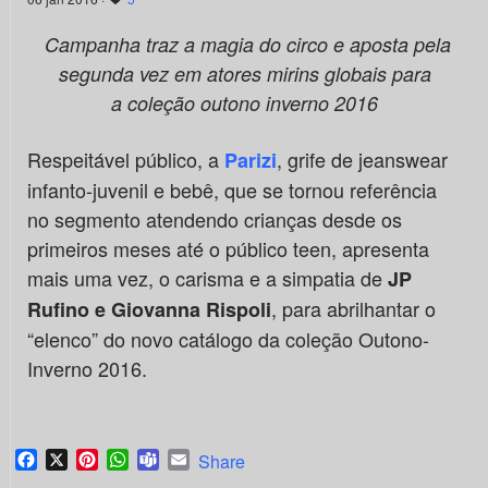
Campanha traz a magia do circo e aposta pela
segunda vez em atores mirins globais para
a
coleção outono inverno 2016
Respeitável público, a
, grife de jeanswear
Parizi
infanto-juvenil e bebê, que se tornou referência
no segmento atendendo crianças desde os
primeiros meses até o público teen, apresenta
mais uma vez, o carisma e a simpatia de
JP
, para abrilhantar o
Rufino e Giovanna Rispoli
“elenco” do novo catálogo da coleção Outono-
Inverno 2016.
Facebook
X
Pinterest
WhatsApp
Teams
Email
Share