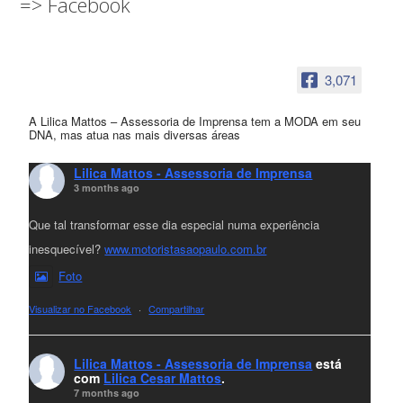
=> Facebook
3,071
A Lilica Mattos – Assessoria de Imprensa tem a MODA em seu
DNA, mas atua nas mais diversas áreas
Lilica Mattos - Assessoria de Imprensa
3 months ago
Que tal transformar esse dia especial numa experiência
inesquecível?
www.motoristasaopaulo.com.br
Foto
Visualizar no Facebook
·
Compartilhar
Lilica Mattos - Assessoria de Imprensa
está
com
Lilica Cesar Mattos
.
7 months ago