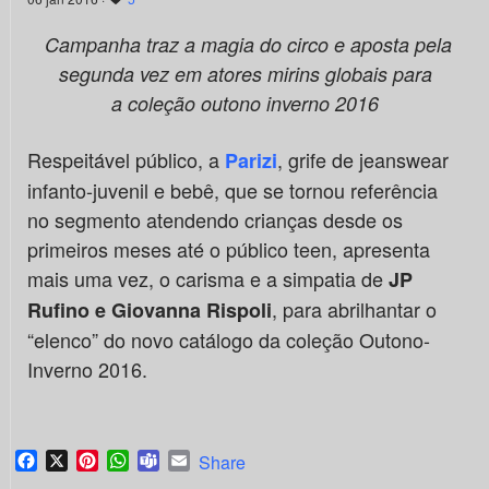
Campanha traz a magia do circo e aposta pela
segunda vez em atores mirins globais para
a
coleção outono inverno 2016
Respeitável público, a
, grife de jeanswear
Parizi
infanto-juvenil e bebê, que se tornou referência
no segmento atendendo crianças desde os
primeiros meses até o público teen, apresenta
mais uma vez, o carisma e a simpatia de
JP
, para abrilhantar o
Rufino e Giovanna Rispoli
“elenco” do novo catálogo da coleção Outono-
Inverno 2016.
Facebook
X
Pinterest
WhatsApp
Teams
Email
Share