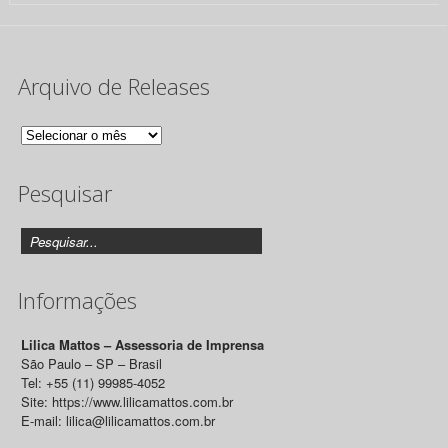
Arquivo de Releases
Arquivo
de
Pesquisar
Releases
Informações
Lilica Mattos – Assessoria de Imprensa
São Paulo – SP – Brasil
Tel: +55 (11) 99985-4052
Site: https://www.lilicamattos.com.br
E-mail: lilica@lilicamattos.com.br