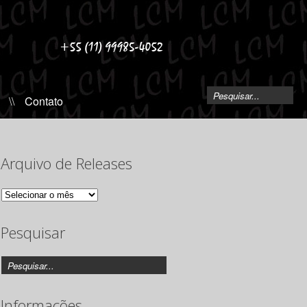
\\
Contato
Arquivo de Releases
Arquivo
de
Releases
Pesquisar
Informações