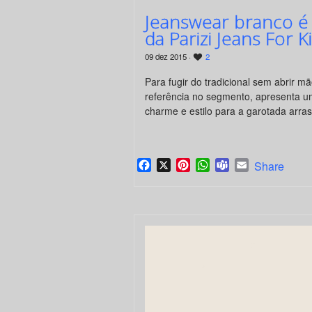
Jeanswear branco é 
da Parizi Jeans For K
09 dez 2015 ·
2
Para fugir do tradicional sem abrir mã
referência no segmento, apresenta u
charme e estilo para a garotada arras
Facebook
X
Pinterest
WhatsApp
Teams
Email
Share