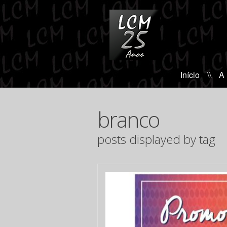
Início
\\
A
branco
posts displayed by tag