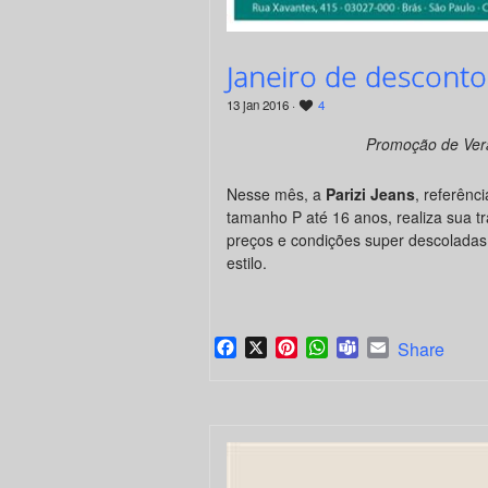
Janeiro de descontos
13 jan 2016 ·
4
Promoção de Verã
Nesse mês, a
Parizi Jeans
, referênc
tamanho P até 16 anos, realiza sua t
preços e condições super descoladas 
estilo.
Facebook
X
Pinterest
WhatsApp
Teams
Email
Share