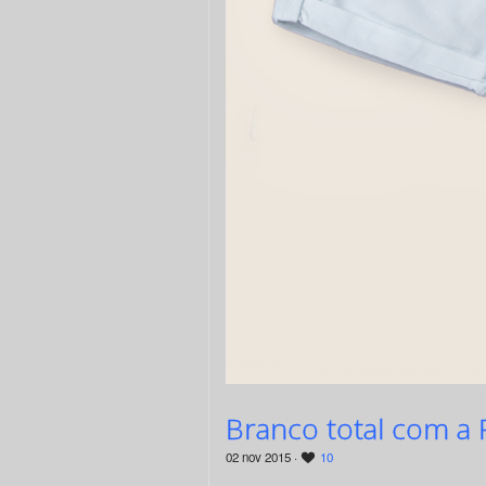
Branco total com a P
02 nov 2015 ·
10