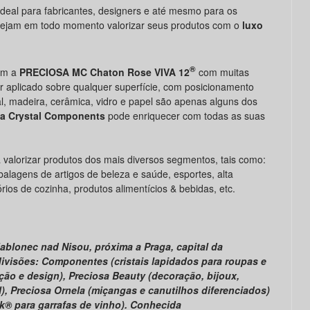
ideal para fabricantes, designers e até mesmo para os
sejam em todo momento valorizar seus produtos com o
luxo
®
com a
PRECIOSA MC Chaton Rose VIVA 12
com muitas
r aplicado sobre qualquer superfície, com posicionamento
tal, madeira, cerâmica, vidro e papel são apenas alguns dos
sa
Crystal Components
pode enriquecer com todas as suas
a valorizar produtos dos mais diversos segmentos, tais como:
balagens de artigos de beleza e saúde, esportes, alta
órios de cozinha, produtos alimentícios & bebidas, etc.
ablonec nad Nisou, próxima a Praga, capital da
ivisões: Componentes (cristais lapidados para roupas e
ação e design), Preciosa Beauty (decoração, bijoux,
al), Preciosa Ornela (miçangas e canutilhos diferenciados)
ok® para garrafas de vinho). Conhecida