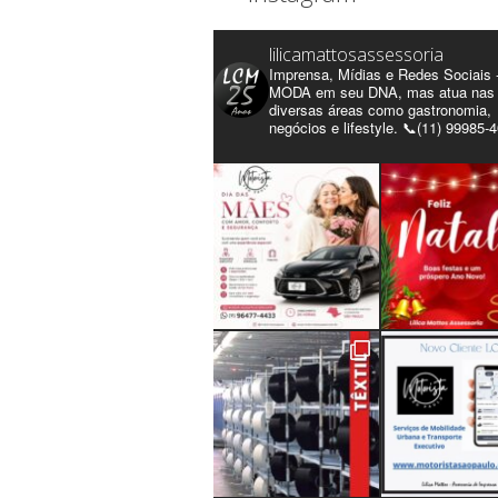
lilicamattosassessoria
Imprensa, Mídias e Redes Sociais 
MODA em seu DNA, mas atua nas
diversas áreas como gastronomia,
negócios e lifestyle. 📞(11) 99985-