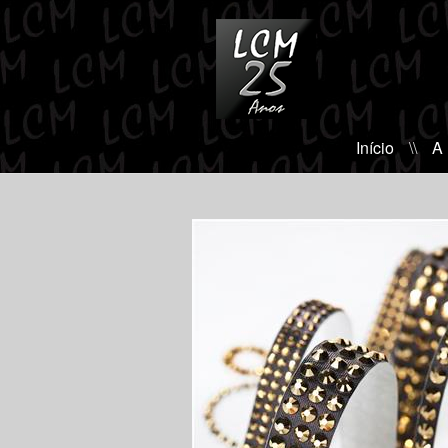
Início
\\
A