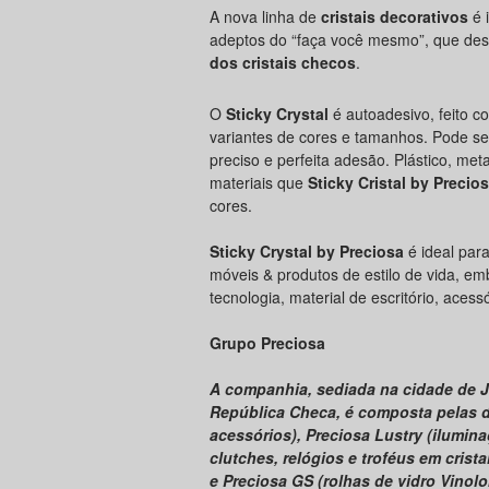
A nova linha de
cristais decorativos
é 
adeptos do “faça você mesmo”, que de
dos cristais checos
.
O
Sticky Crystal
é autoadesivo, feito 
variantes de cores e tamanhos. Pode se
preciso e perfeita adesão. Plástico, me
materiais que
Sticky Cristal by Precio
cores.
Sticky Crystal by Preciosa
é ideal par
móveis & produtos de estilo de vida, em
tecnologia, material de escritório, acess
Grupo Preciosa
A companhia, sediada na cidade de J
República Checa, é composta pelas d
acessórios), Preciosa Lustry (ilumin
clutches, relógios e troféus em crist
e Preciosa GS (rolhas de vidro Vinol