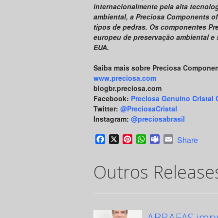
internacionalmente pela alta tecnol
ambiental, a Preciosa Components of
tipos de pedras. Os componentes Pre
europeu de preservação ambiental e 
EUA.
Saiba mais sobre Preciosa Compone
www.preciosa.com
blogbr.preciosa.com
Facebook:
Preciosa Genuíno Cristal
Twitter:
@PreciosaCristal
Instagram:
@preciosabrasil
Facebook
X
Pinterest
WhatsApp
Teams
Email
Share
Outros Release
ABRAFAS impul