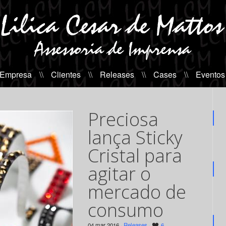
 Empresa
\\
Clientes
\\
Releases
\\
Cases
\\
Eventos
Preciosa
lança Sticky
Cristal para
agitar o
mercado de
consumo
04 mar 2016 ·
Releases
·
6