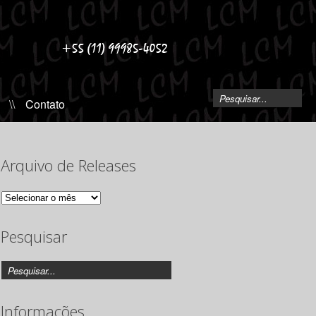
\\
Contato
Arquivo de Releases
Arquivo
de
Releases
Pesquisar
Informações