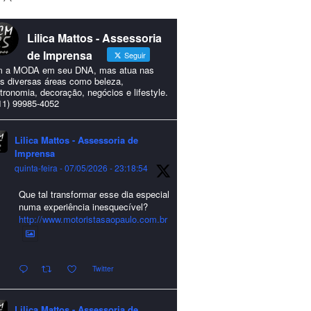
Lilica Mattos - Assessoria
de Imprensa
Seguir
 a MODA em seu DNA, mas atua nas
s diversas áreas como beleza,
tronomia, decoração, negócios e lifestyle.
11) 99985-4052
Lilica Mattos - Assessoria de
Imprensa
quinta-feira - 07/05/2026 - 23:18:54
Que tal transformar esse dia especial
numa experiência inesquecível?
http://www.motoristasaopaulo.com.br
Twitter
Lilica Mattos - Assessoria de