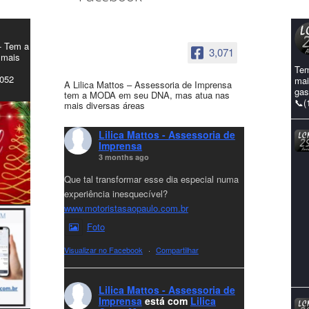
- Tem a
3,071
 mais
Tem
4052
mai
A Lilica Mattos – Assessoria de Imprensa
gas
tem a MODA em seu DNA, mas atua nas
📞(
mais diversas áreas
Lilica Mattos - Assessoria de
Imprensa
3 months ago
Que tal transformar esse dia especial numa
experiência inesquecível?
www.motoristasaopaulo.com.br
Foto
Visualizar no Facebook
·
Compartilhar
Lilica Mattos - Assessoria de
Imprensa
está com
Lilica