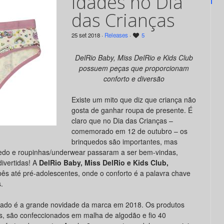
idades no Dia
das Crianças
25 set 2018 ·
Releases
·
5
DelRio Baby, Miss DelRio e Kids Club
possuem peças que proporcionam
conforto e diversão
Existe um mito que diz que criança não
gosta de ganhar roupa de presente. É
claro que no Dia das Crianças –
comemorado em 12 de outubro – os
brinquedos são importantes, mas
edo e roupinhas/underwear passaram a ser bem-vindas,
ivertidas! A
DelRio Baby, Miss DelRio e Kids Club,
s até pré-adolescentes, onde o conforto é a palavra chave
.
do é a grande novidade da marca em 2018. Os produtos
s, são confeccionados em malha de algodão e fio 40