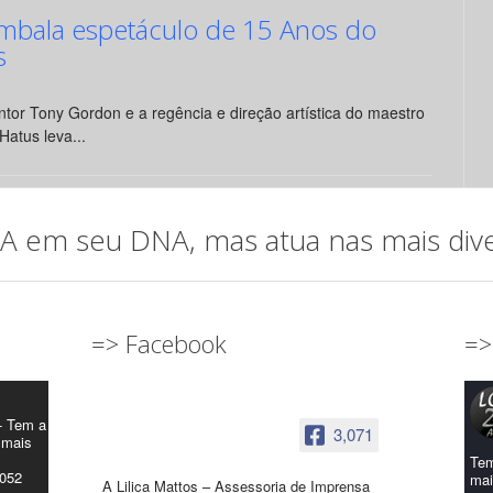
mbala espetáculo de 15 Anos do
s
tor Tony Gordon e a regência e direção artística do maestro
Hatus leva...
em seu DNA, mas atua nas mais diver
=> Facebook
=>
- Tem a
3,071
 mais
Tem
4052
mai
A Lilica Mattos – Assessoria de Imprensa