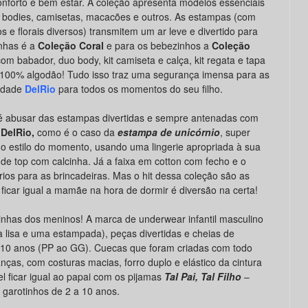
nforto e bem estar. A coleção apresenta modelos essenciais
, bodies, camisetas, macacões e outros. As estampas (com
os e florais diversos) transmitem um ar leve e divertido para
inhas é a
Coleção Coral
e para os bebezinhos a
Coleção
m babador, duo body, kit camiseta e calça, kit regata e tapa
 100% algodão! Tudo isso traz uma segurança imensa para as
idade
DelRio
para todos os momentos do seu filho.
 é abusar das estampas divertidas e sempre antenadas com
 DelRio,
como é o caso da
estampa de unicórnio
, super
 do estilo do momento, usando uma lingerie apropriada à sua
 de top com calcinha. Já a faixa em cotton com fecho e o
ios para as brincadeiras. Mas o hit dessa coleção são as
 ficar igual a mamãe na hora de dormir é diversão na certa!
nhas dos meninos! A marca de underwear infantil masculino
lisa e uma estampada), peças divertidas e cheias de
 10 anos (PP ao GG). Cuecas que foram criadas com todo
nças, com costuras macias, forro duplo e elástico da cintura
l ficar igual ao papai com os pijamas
Tal Pai, Tal Filho
–
garotinhos de 2 a 10 anos.