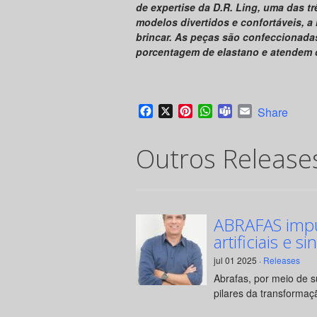
de expertise da D.R. Ling, uma das tr
modelos divertidos e confortáveis, a 
brincar. As peças são confeccionad
porcentagem de elastano e atendem 
Facebook
X
Pinterest
WhatsApp
Teams
Email
Share
Outros Release
ABRAFAS impul
artificiais e si
jul 01 2025 ·
Releases
Abrafas, por meio de 
pilares da transformaçã