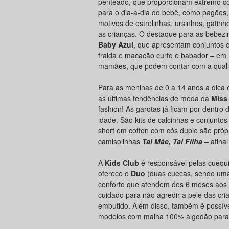
penteado, que proporcionam extremo co
para o dia-a-dia do bebê, como pagões
motivos de estrelinhas, ursinhos, gatinh
as crianças. O destaque para as bebez
Baby Azul
, que apresentam conjuntos co
fralda e macacão curto e babador – em
mamães, que podem contar com a qual
Para as meninas de 0 a 14 anos a dica
as últimas tendências de moda da
Miss
fashion! As garotas já ficam por dentro
idade. São kits de calcinhas e conjuntos
short em cotton com cós duplo são própr
camisolinhas
Tal Mãe, Tal Filha
– afinal
A
Kids Club
é responsável pelas cuequi
oferece o
Duo
(duas cuecas, sendo uma 
conforto que atendem dos 6 meses aos
cuidado para não agredir a pele das cria
embutido. Além disso, também é possíve
modelos com malha 100% algodão para 