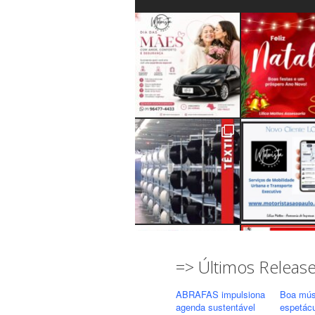
=> Últimos Releas
ABRAFAS impulsiona
Boa mús
agenda sustentável
espetác