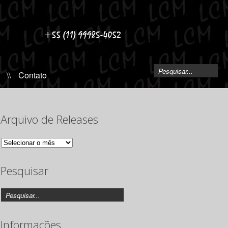
\\
Contato
Arquivo de Releases
Arquivo
de
Releases
Pesquisar
Informações