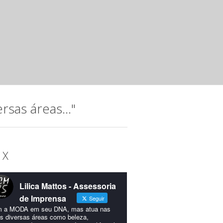
Noite musical com jovens talento
Instituto Hatus
mar 20 2025 ·
Releases
A música, que permeia a trajetória do Instituto Hatus (IH),
idealizada para comemorar os 15...
sas áreas..."
 X
Lilica Mattos - Assessoria
de Imprensa
Seguir
 a MODA em seu DNA, mas atua nas
s diversas áreas como beleza,