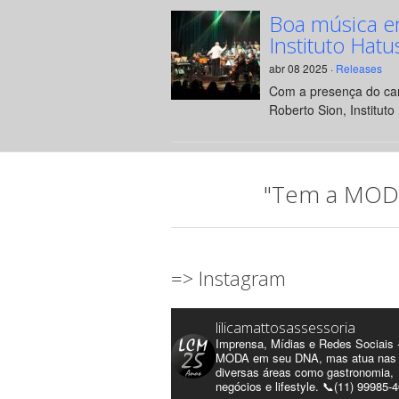
Boa música e
Instituto Hatu
abr 08 2025 ·
Releases
Com a presença do can
Roberto Sion, Instituto 
"Tem a MODA 
=> Instagram
lilicamattosassessoria
Imprensa, Mídias e Redes Sociais 
MODA em seu DNA, mas atua nas
diversas áreas como gastronomia,
negócios e lifestyle. 📞(11) 99985-