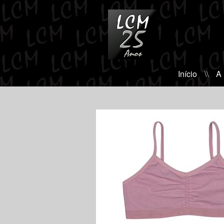
Início
\\
A