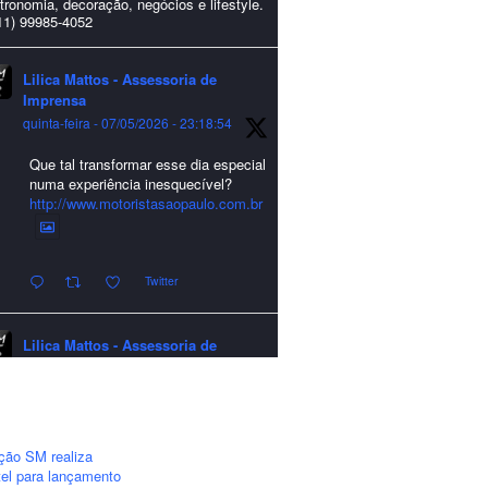
tronomia, decoração, negócios e lifestyle.
11) 99985-4052
Lilica Mattos - Assessoria de
Imprensa
quinta-feira - 07/05/2026 - 23:18:54
Que tal transformar esse dia especial
numa experiência inesquecível?
http://www.motoristasaopaulo.com.br
Twitter
Lilica Mattos - Assessoria de
Imprensa
quarta-feira - 24/12/2025 - 21:51:42
A LCM Assessoria deseja um
excelente Natal e um 2026 repleto de
ção SM realiza
conquistas e realizações para todos
el para lançamento