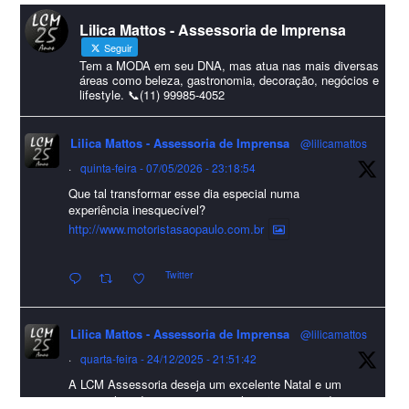
#lcmassessoria
ssessoria
#natal
#merrychristmas
#felizanonovo
Lilica Mattos - Assessoria de Imprensa
#HappyNewYear
Seguir
Foto
Tem a MODA em seu DNA, mas atua nas mais diversas
áreas como beleza, gastronomia, decoração, negócios e
lifestyle. 📞(11) 99985-4052
Visualizar no Facebook
·
Compartilhar
Lilica Mattos - Assessoria de Imprensa
@lilicamattos
Lilica Mattos - Assessoria de Imprensa
9 months ago
·
quinta-feira - 07/05/2026 - 23:18:54
Que tal transformar esse dia especial numa
A Abrafas - Associação Brasileira de Fibras Artificiais e
experiência inesquecível?
Sintéticas foi destaque na Revista Química e Derivados, na
http://www.motoristasaopaulo.com.br
extensa matéria sobre o setor "Produção de fibras químicas e as
Twitter
incertezas do mercado global".
Confira detalhes 🗞📰📈
Lilica Mattos - Assessoria de Imprensa
@lilicamattos
#sustentabilidade
#FibrasSintéticas
#EconomiaCircular
#Abrafas
·
quarta-feira - 24/12/2025 - 21:51:42
#IndústriaTêxtil
A LCM Assessoria deseja um excelente Natal e um
Foto
2026 repleto de conquistas e realizações para todos