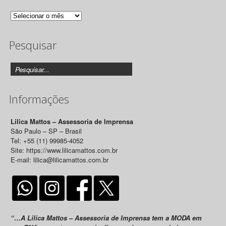
Arquivo
de
Pesquisar
Releases
Informações
Lilica Mattos – Assessoria de Imprensa
São Paulo – SP – Brasil
Tel: +55 (11) 99985-4052
Site: https://www.lilicamattos.com.br
E-mail: lilica@lilicamattos.com.br
“…A Lilica Mattos – Assessoria de Imprensa tem a MODA em