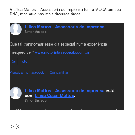
A Lilica Mattos – Assessoria de Imprensa tem a MODA em seu
DNA, mas atua nas mais diversas áreas
Lilica Mattos - Assessoria de Imprensa
3 months ago
Que tal transformar esse dia especial numa experiência
inesquecível?
www.motoristasaopaulo.com.br
Foto
Visualizar no Facebook
·
Compartilhar
Lilica Mattos - Assessoria de Imprensa
está
com
Lilica Cesar Mattos
.
7 months ago
A LCM Assessoria deseja um excelente Natal e um 2026 repleto
de conquistas e realizações para todos clientes, jornalistas e
=> X
amigos que sempre nos acompanham!🎄✨🥂❤️