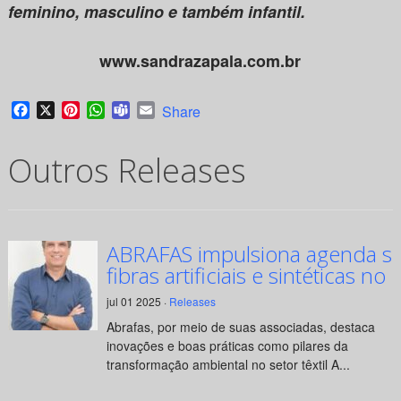
feminino, masculino e também infantil.
www.sandrazapala.com.br
Facebook
X
Pinterest
WhatsApp
Teams
Email
Share
Outros Releases
ABRAFAS impulsiona agenda su
fibras artificiais e sintéticas no 
jul 01 2025 ·
Releases
Abrafas, por meio de suas associadas, destaca
inovações e boas práticas como pilares da
transformação ambiental no setor têxtil A...