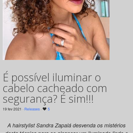
É possível iluminar o
cabelo cacheado com
segurança? É sim!!!
19 fev 2021 ·
Releases
·
5
A hairstylist Sandra Zapalá desvenda os mistérios