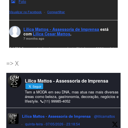
Foto
Visualizar no Facebook
·
Compartilhar
Lilica Mattos - Assessoria de Imprensa
está
com
Lilica Cesar Mattos
.
7 months ago
A LCM Assessoria deseja um excelente Natal e um 2026 repleto
de conquistas e realizações para todos clientes, jornalistas e
=> X
amigos que sempre nos acompanham!🎄✨🥂❤️
#lcmassessoria
ssessoria
#natal
#merrychristmas
#felizanonovo
Lilica Mattos - Assessoria de Imprensa
#HappyNewYear
Seguir
Foto
Tem a MODA em seu DNA, mas atua nas mais diversas
áreas como beleza, gastronomia, decoração, negócios e
lifestyle. 📞(11) 99985-4052
Visualizar no Facebook
·
Compartilhar
Lilica Mattos - Assessoria de Imprensa
@lilicamattos
Lilica Mattos - Assessoria de Imprensa
9 months ago
·
quinta-feira - 07/05/2026 - 23:18:54