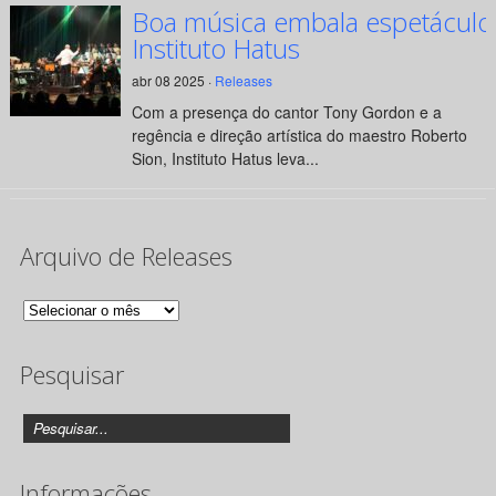
Boa música embala espetáculo
Instituto Hatus
abr 08 2025 ·
Releases
Com a presença do cantor Tony Gordon e a
regência e direção artística do maestro Roberto
Sion, Instituto Hatus leva...
Arquivo de Releases
Arquivo
de
Pesquisar
Releases
Informações