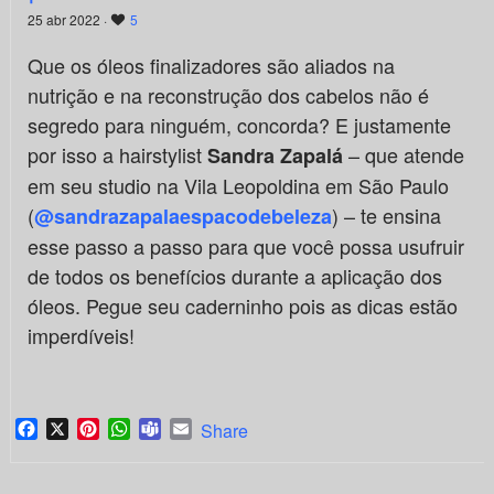
25 abr 2022 ·
5
Que os óleos finalizadores são aliados na
nutrição e na reconstrução dos cabelos não é
segredo para ninguém, concorda? E justamente
por isso a hairstylist
– que atende
Sandra Zapalá
em seu studio na Vila Leopoldina em São Paulo
(
) – te ensina
@sandrazapalaespacodebeleza
esse passo a passo para que você possa usufruir
de todos os benefícios durante a aplicação dos
óleos. Pegue seu caderninho pois as dicas estão
imperdíveis!
Facebook
X
Pinterest
WhatsApp
Teams
Email
Share