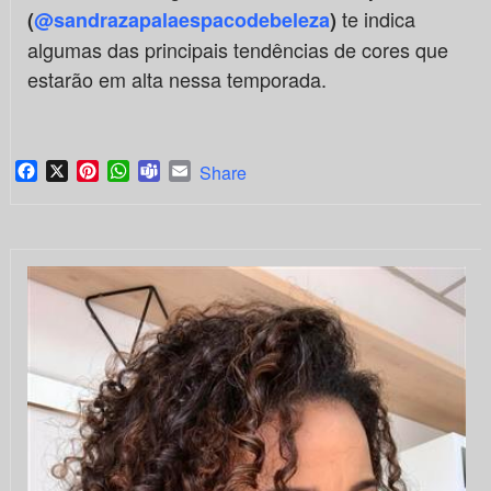
te indica
(
@sandrazapalaespacodebeleza
)
algumas das principais tendências de cores que
estarão em alta nessa temporada.
Facebook
X
Pinterest
WhatsApp
Teams
Email
Share