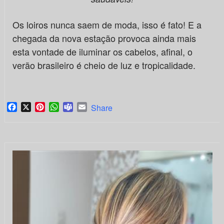
Os loiros nunca saem de moda, isso é fato! E a
chegada da nova estação provoca ainda mais
esta vontade de iluminar os cabelos, afinal, o
verão brasileiro é cheio de luz e tropicalidade.
Facebook
X
Pinterest
WhatsApp
Teams
Email
Share