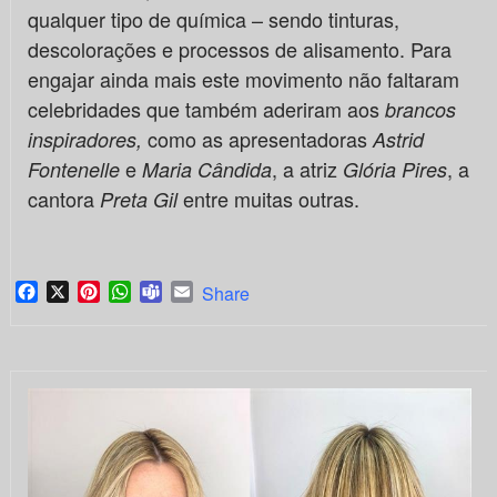
qualquer tipo de química – sendo tinturas,
descolorações e processos de alisamento. Para
engajar ainda mais este movimento não faltaram
celebridades que também aderiram aos
brancos
como as apresentadoras
inspiradores,
Astrid
e
, a atriz
, a
Fontenelle
Maria Cândida
Glória Pires
cantora
entre muitas outras.
Preta Gil
Facebook
X
Pinterest
WhatsApp
Teams
Email
Share