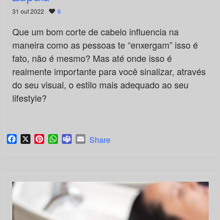
31 out 2022 ·
6
Que um bom corte de cabelo influencia na
maneira como as pessoas te “enxergam” isso é
fato, não é mesmo? Mas até onde isso é
realmente importante para você sinalizar, através
do seu visual, o estilo mais adequado ao seu
lifestyle?
Facebook
X
Pinterest
WhatsApp
Teams
Email
Share