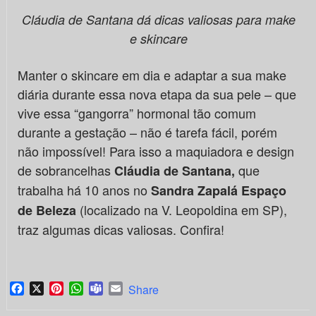
Cláudia de Santana dá dicas valiosas para make
e skincare
Manter o skincare em dia e adaptar a sua make
diária durante essa nova etapa da sua pele – que
vive essa “gangorra” hormonal tão comum
durante a gestação – não é tarefa fácil, porém
não impossível! Para isso a maquiadora e design
de sobrancelhas
que
Cláudia de Santana,
trabalha há 10 anos no
Sandra Zapalá Espaço
(localizado na V. Leopoldina em SP),
de Beleza
traz algumas dicas valiosas. Confira!
Facebook
X
Pinterest
WhatsApp
Teams
Email
Share