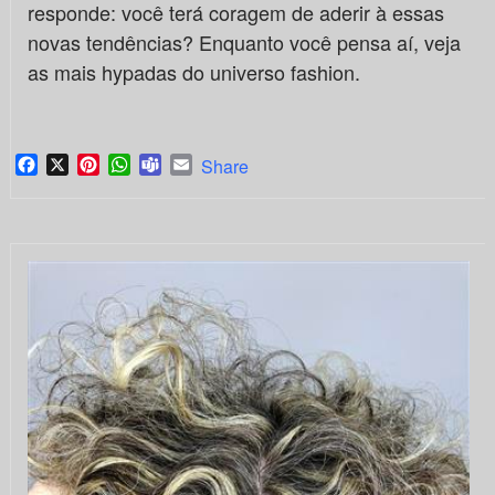
responde: você terá coragem de aderir à essas
novas tendências? Enquanto você pensa aí, veja
as mais hypadas do universo fashion.
Facebook
X
Pinterest
WhatsApp
Teams
Email
Share