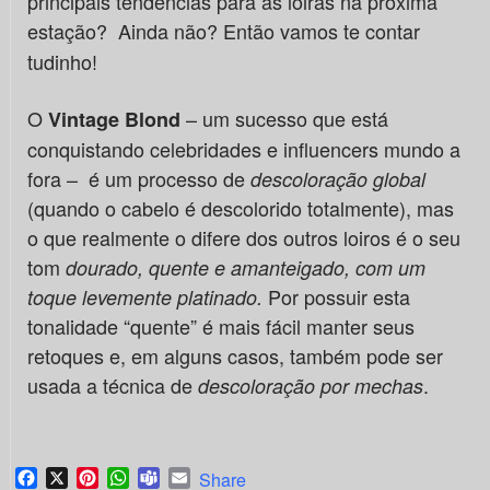
principais tendências para as loiras na próxima
estação?
Ainda não? Então vamos te contar
tudinho!
O
– um sucesso que está
Vintage Blond
conquistando celebridades e influencers mundo a
fora – é um processo de
descoloração global
(quando o cabelo é descolorido totalmente), mas
o que realmente o difere dos outros loiros é o seu
tom
dourado, quente e amanteigado, com um
Por possuir esta
toque levemente platinado.
tonalidade
“quente” é mais fácil manter seus
retoques e, em alguns casos, também pode ser
usada a técnica de
.
descoloração por mechas
Facebook
X
Pinterest
WhatsApp
Teams
Email
Share