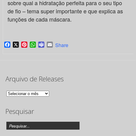
sobre qual a hidratação perfeita para o seu tipo
de fio – tema super importante e que explica as
funções de cada máscara.
Facebook
X
Pinterest
WhatsApp
Teams
Email
Share
Arquivo de Releases
Arquivo
de
Pesquisar
Releases