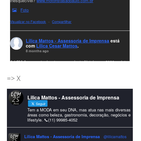
inesquecível?
www.motoristasaopaulo.com.br
Foto
Visualizar no Facebook
·
Compartilhar
Lilica Mattos - Assessoria de Imprensa
está
com
Lilica Cesar Mattos
.
8 months ago
A LCM Assessoria deseja um excelente Natal e um 2026 repleto
de conquistas e realizações para todos clientes, jornalistas e
=> X
amigos que sempre nos acompanham!🎄✨🥂❤️
#lcmassessoria
ssessoria
#natal
#merrychristmas
#felizanonovo
Lilica Mattos - Assessoria de Imprensa
#HappyNewYear
Seguir
Foto
Tem a MODA em seu DNA, mas atua nas mais diversas
áreas como beleza, gastronomia, decoração, negócios e
lifestyle. 📞(11) 99985-4052
Visualizar no Facebook
·
Compartilhar
Lilica Mattos - Assessoria de Imprensa
@lilicamattos
Lilica Mattos - Assessoria de Imprensa