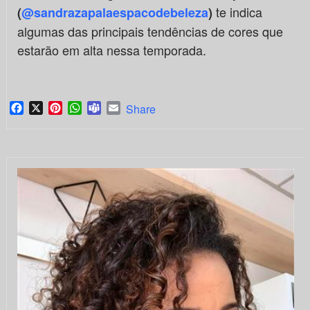
te indica
(
@sandrazapalaespacodebeleza
)
algumas das principais tendências de cores que
estarão em alta nessa temporada.
Facebook
X
Pinterest
WhatsApp
Teams
Email
Share