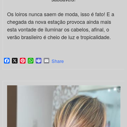
Os loiros nunca saem de moda, isso é fato! E a
chegada da nova estação provoca ainda mais
esta vontade de iluminar os cabelos, afinal, o
verão brasileiro é cheio de luz e tropicalidade.
Facebook
X
Pinterest
WhatsApp
Teams
Email
Share