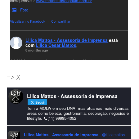
inesquecível?
www.motoristasaopaulo.com.br
Foto
Visualizar no Facebook
·
Compartilhar
Lilica Mattos - Assessoria de Imprensa
está
com
Lilica Cesar Mattos
.
8 months ago
A LCM Assessoria deseja um excelente Natal e um 2026 repleto
de conquistas e realizações para todos clientes, jornalistas e
=> X
amigos que sempre nos acompanham!🎄✨🥂❤️
#lcmassessoria
ssessoria
#natal
#merrychristmas
#felizanonovo
Lilica Mattos - Assessoria de Imprensa
#HappyNewYear
Seguir
Foto
Tem a MODA em seu DNA, mas atua nas mais diversas
áreas como beleza, gastronomia, decoração, negócios e
lifestyle. 📞(11) 99985-4052
Visualizar no Facebook
·
Compartilhar
Lilica Mattos - Assessoria de Imprensa
@lilicamattos
Lilica Mattos - Assessoria de Imprensa