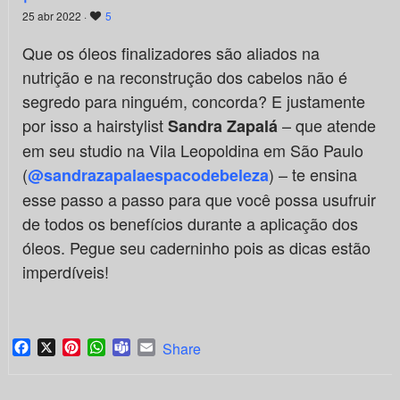
25 abr 2022 ·
5
Que os óleos finalizadores são aliados na
nutrição e na reconstrução dos cabelos não é
segredo para ninguém, concorda? E justamente
por isso a hairstylist
– que atende
Sandra Zapalá
em seu studio na Vila Leopoldina em São Paulo
(
) – te ensina
@sandrazapalaespacodebeleza
esse passo a passo para que você possa usufruir
de todos os benefícios durante a aplicação dos
óleos. Pegue seu caderninho pois as dicas estão
imperdíveis!
Facebook
X
Pinterest
WhatsApp
Teams
Email
Share