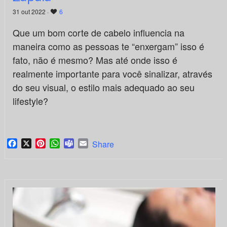
31 out 2022 ·
6
Que um bom corte de cabelo influencia na
maneira como as pessoas te “enxergam” isso é
fato, não é mesmo? Mas até onde isso é
realmente importante para você sinalizar, através
do seu visual, o estilo mais adequado ao seu
lifestyle?
Facebook
X
Pinterest
WhatsApp
Teams
Email
Share