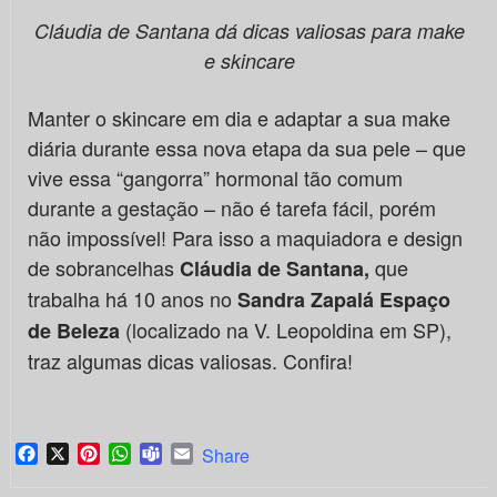
Cláudia de Santana dá dicas valiosas para make
e skincare
Manter o skincare em dia e adaptar a sua make
diária durante essa nova etapa da sua pele – que
vive essa “gangorra” hormonal tão comum
durante a gestação – não é tarefa fácil, porém
não impossível! Para isso a maquiadora e design
de sobrancelhas
que
Cláudia de Santana,
trabalha há 10 anos no
Sandra Zapalá Espaço
(localizado na V. Leopoldina em SP),
de Beleza
traz algumas dicas valiosas. Confira!
Facebook
X
Pinterest
WhatsApp
Teams
Email
Share