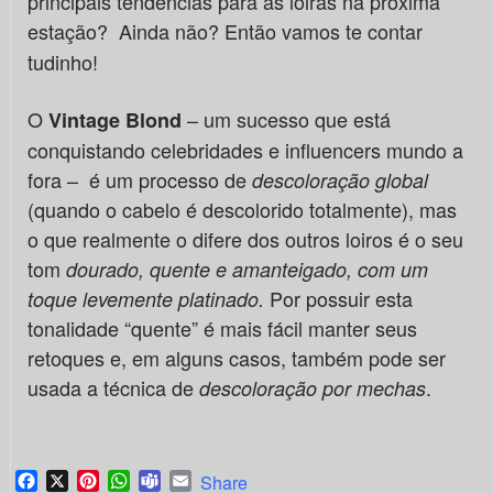
principais tendências para as loiras na próxima
estação?
Ainda não? Então vamos te contar
tudinho!
O
– um sucesso que está
Vintage Blond
conquistando celebridades e influencers mundo a
fora – é um processo de
descoloração global
(quando o cabelo é descolorido totalmente), mas
o que realmente o difere dos outros loiros é o seu
tom
dourado, quente e amanteigado, com um
Por possuir esta
toque levemente platinado.
tonalidade
“quente” é mais fácil manter seus
retoques e, em alguns casos, também pode ser
usada a técnica de
.
descoloração por mechas
Facebook
X
Pinterest
WhatsApp
Teams
Email
Share