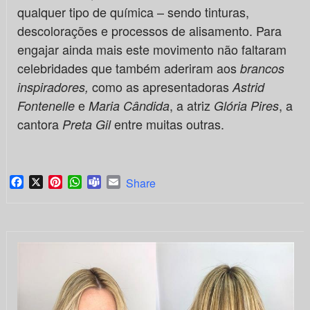
qualquer tipo de química – sendo tinturas,
descolorações e processos de alisamento. Para
engajar ainda mais este movimento não faltaram
celebridades que também aderiram aos
brancos
como as apresentadoras
inspiradores,
Astrid
e
, a atriz
, a
Fontenelle
Maria Cândida
Glória Pires
cantora
entre muitas outras.
Preta Gil
Facebook
X
Pinterest
WhatsApp
Teams
Email
Share