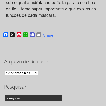
sobre qual a hidratação perfeita para o seu tipo
de fio – tema super importante e que explica as
funções de cada máscara.
Facebook
X
Pinterest
WhatsApp
Teams
Email
Share
Arquivo de Releases
Arquivo
de
Pesquisar
Releases