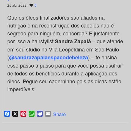
25 abr 2022 ·
5
Que os óleos finalizadores são aliados na
nutrição e na reconstrução dos cabelos não é
segredo para ninguém, concorda? E justamente
por isso a hairstylist
– que atende
Sandra Zapalá
em seu studio na Vila Leopoldina em São Paulo
(
) – te ensina
@sandrazapalaespacodebeleza
esse passo a passo para que você possa usufruir
de todos os benefícios durante a aplicação dos
óleos. Pegue seu caderninho pois as dicas estão
imperdíveis!
Facebook
X
Pinterest
WhatsApp
Teams
Email
Share