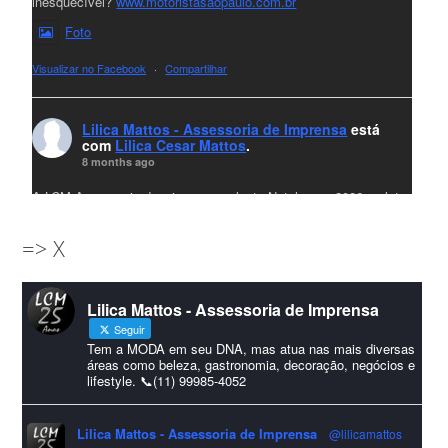
inesquecível?
www.motoristasaopaulo.com.br
Foto
Visualizar no Facebook
·
Compartilhar
Lilica Mattos - Assessoria de Imprensa
está
com
Lilica Cesar Mattos
.
8 months ago
A LCM Assessoria deseja um excelente Natal e um 2026 repleto
de conquistas e realizações para todos clientes, jornalistas e
=> X
amigos que sempre nos acompanham!🎄✨🥂❤️
#lcmassessoria
ssessoria
#natal
#merrychristmas
#felizanonovo
Lilica Mattos - Assessoria de Imprensa
#HappyNewYear
Seguir
Foto
Tem a MODA em seu DNA, mas atua nas mais diversas
áreas como beleza, gastronomia, decoração, negócios e
lifestyle. 📞(11) 99985-4052
Visualizar no Facebook
·
Compartilhar
Lilica Mattos - Assessoria de Imprensa
@lilicamattos
Lilica Mattos - Assessoria de Imprensa