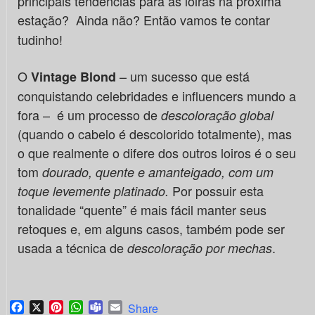
principais tendências para as loiras na próxima
estação?
Ainda não? Então vamos te contar
tudinho!
O
– um sucesso que está
Vintage Blond
conquistando celebridades e influencers mundo a
fora – é um processo de
descoloração global
(quando o cabelo é descolorido totalmente), mas
o que realmente o difere dos outros loiros é o seu
tom
dourado, quente e amanteigado, com um
Por possuir esta
toque levemente platinado.
tonalidade
“quente” é mais fácil manter seus
retoques e, em alguns casos, também pode ser
usada a técnica de
.
descoloração por mechas
Facebook
X
Pinterest
WhatsApp
Teams
Email
Share