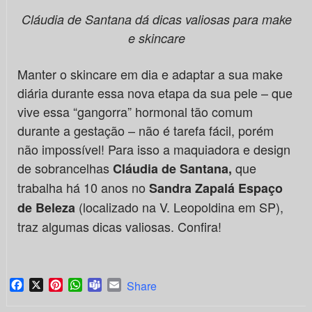
Cláudia de Santana dá dicas valiosas para make
e skincare
Manter o skincare em dia e adaptar a sua make
diária durante essa nova etapa da sua pele – que
vive essa “gangorra” hormonal tão comum
durante a gestação – não é tarefa fácil, porém
não impossível! Para isso a maquiadora e design
de sobrancelhas
que
Cláudia de Santana,
trabalha há 10 anos no
Sandra Zapalá Espaço
(localizado na V. Leopoldina em SP),
de Beleza
traz algumas dicas valiosas. Confira!
Facebook
X
Pinterest
WhatsApp
Teams
Email
Share