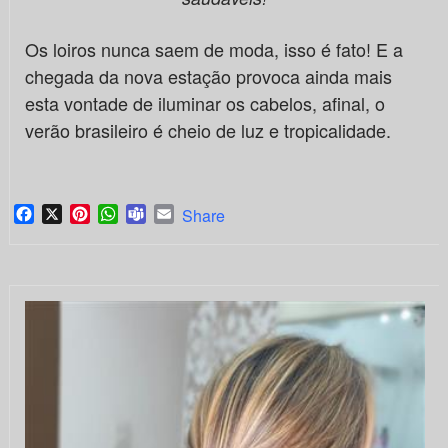
Os loiros nunca saem de moda, isso é fato! E a
chegada da nova estação provoca ainda mais
esta vontade de iluminar os cabelos, afinal, o
verão brasileiro é cheio de luz e tropicalidade.
Facebook
X
Pinterest
WhatsApp
Teams
Email
Share