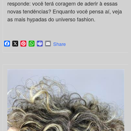
responde: você terá coragem de aderir à essas
novas tendências? Enquanto você pensa aí, veja
as mais hypadas do universo fashion.
Facebook
X
Pinterest
WhatsApp
Teams
Email
Share