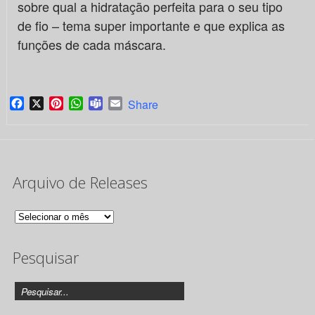
sobre qual a hidratação perfeita para o seu tipo
de fio – tema super importante e que explica as
funções de cada máscara.
Facebook
X
Pinterest
WhatsApp
Teams
Email
Share
Arquivo de Releases
Arquivo
de
Pesquisar
Releases