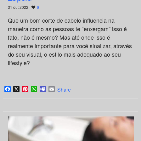
31 out 2022 ·
6
Que um bom corte de cabelo influencia na
maneira como as pessoas te “enxergam” isso é
fato, não é mesmo? Mas até onde isso é
realmente importante para você sinalizar, através
do seu visual, o estilo mais adequado ao seu
lifestyle?
Facebook
X
Pinterest
WhatsApp
Teams
Email
Share