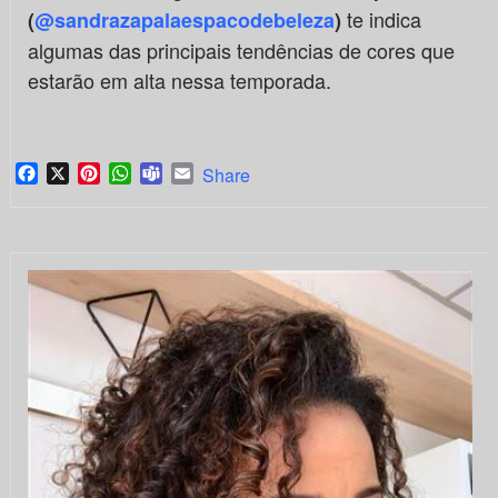
te indica
(
@sandrazapalaespacodebeleza
)
algumas das principais tendências de cores que
estarão em alta nessa temporada.
Facebook
X
Pinterest
WhatsApp
Teams
Email
Share