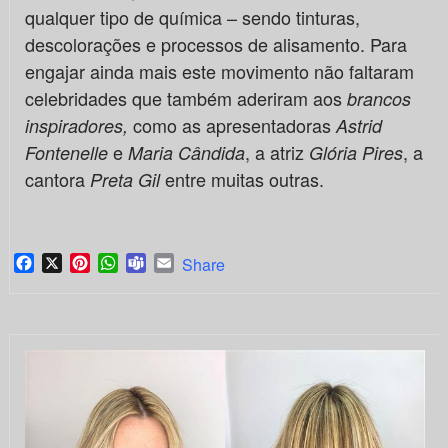
qualquer tipo de química – sendo tinturas,
descolorações e processos de alisamento. Para
engajar ainda mais este movimento não faltaram
celebridades que também aderiram aos
brancos
como as apresentadoras
inspiradores,
Astrid
e
, a atriz
, a
Fontenelle
Maria Cândida
Glória Pires
cantora
entre muitas outras.
Preta Gil
Facebook
X
Pinterest
WhatsApp
Teams
Email
Share