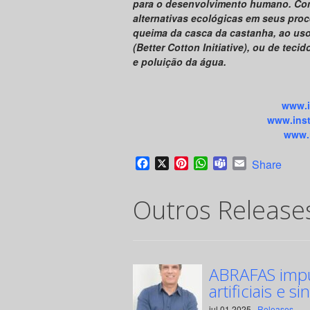
para o desenvolvimento humano. Com 
alternativas ecológicas em seus pro
queima da casca da castanha, ao uso
(Better Cotton Initiative), ou de te
e poluição da água.
www.i
www.ins
www.i
Facebook
X
Pinterest
WhatsApp
Teams
Email
Share
Outros Release
ABRAFAS impul
artificiais e si
jul 01 2025 ·
Releases