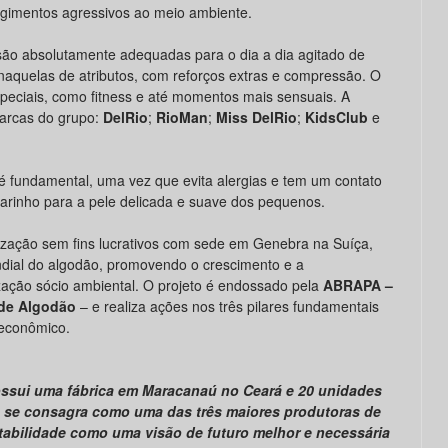
ngimentos agressivos ao meio ambiente.
ão absolutamente adequadas para o dia a dia agitado de
naquelas de atributos, com reforços extras e compressão. O
speciais, como fitness e até momentos mais sensuais. A
marcas do grupo:
DelRio
;
RioMan
;
Miss DelRio
;
KidsClub
e
 é fundamental, uma vez que evita alergias e tem um contato
arinho para a pele delicada e suave dos pequenos.
zação sem fins lucrativos com sede em Genebra na Suíça,
dial do algodão, promovendo o crescimento e a
ização sócio ambiental. O projeto é endossado pela
ABRAPA –
 de Algodão
– e realiza ações nos três pilares fundamentais
 econômico.
ossui uma fábrica em Maracanaú no Ceará e 20 unidades
 e se consagra como uma das três maiores produtoras de
entabilidade como uma visão de futuro melhor e necessária