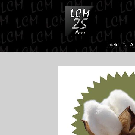
Início
\\
A