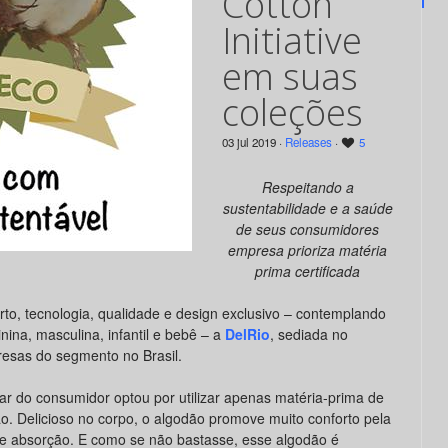
Cotton
Initiative
em suas
coleções
03 jul 2019 ·
Releases
·
5
Respeitando a
sustentabilidade e a saúde
de seus consumidores
empresa prioriza matéria
prima certificada
rto, tecnologia, qualidade e design exclusivo – contemplando
nina, masculina, infantil e bebê – a
DelRio
, sediada no
resas do segmento no Brasil.
 do consumidor optou por utilizar apenas matéria-prima de
ão. Delicioso no corpo, o algodão promove muito conforto pela
de absorção. E como se não bastasse, esse algodão é