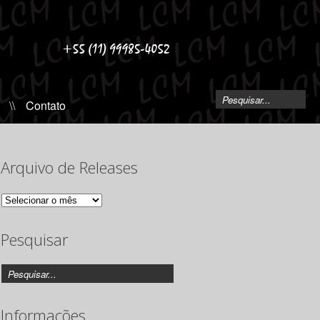
\\
Contato
Arquivo de Releases
Arquivo
de
Releases
Pesquisar
Informações