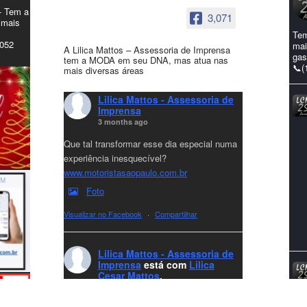
- Tem a
3,071
 mais
Tem
4052
mai
A Lilica Mattos – Assessoria de Imprensa
gas
tem a MODA em seu DNA, mas atua nas
📞(
mais diversas áreas
Lilica Mattos - Assessoria de
Imprensa
3 months ago
Que tal transformar esse dia especial numa
experiência inesquecível?
www.motoristasaopaulo.com.br
Foto
Visualizar no Facebook
·
Compartilhar
Lilica Mattos - Assessoria de
Imprensa
está com
Lilica
Cesar Mattos
.
7 months ago