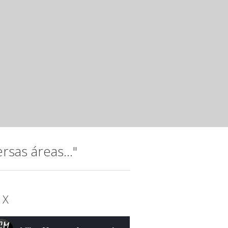
Jovens talentos da música, integrantes da Orquestra do I
15 anos da instituição com o espetáculo “Raízes...
Noite musical com jovens talento
Instituto Hatus
mar 20 2025 ·
Releases
A música, que permeia a trajetória do Instituto Hatus (IH),
idealizada para comemorar os 15...
sas áreas..."
 X