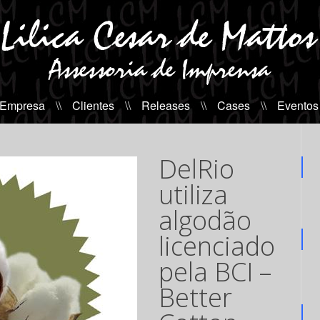
 Empresa
\\
Clientes
\\
Releases
\\
Cases
\\
Eventos
DelRio
utiliza
algodão
licenciado
pela BCI –
Better