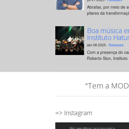
Abrafas, por meio de 
pilares da transformaçã
Boa música e
Instituto Hatu
abr 08 2025 ·
Releases
Com a presença do can
Roberto Sion, Instituto 
"Tem a MODA 
=> Instagram
lilicamattosassessoria