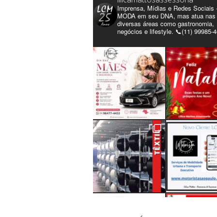
Imprensa, Mídias e Redes Sociais 
MODA em seu DNA, mas atua nas
diversas áreas como gastronomia,
negócios e lifestyle. 📞(11) 99985-