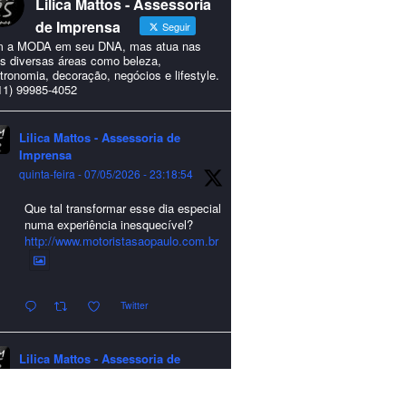
Lilica Mattos - Assessoria
de Imprensa
Seguir
 a MODA em seu DNA, mas atua nas
s diversas áreas como beleza,
tronomia, decoração, negócios e lifestyle.
11) 99985-4052
Lilica Mattos - Assessoria de
Imprensa
quinta-feira - 07/05/2026 - 23:18:54
Que tal transformar esse dia especial
numa experiência inesquecível?
http://www.motoristasaopaulo.com.br
Twitter
Lilica Mattos - Assessoria de
Imprensa
quarta-feira - 24/12/2025 - 21:51:42