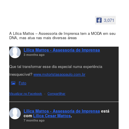
3,071
A Lilica Mattos – Assessoria de Imprensa tem a MODA em seu
DNA, mas atua nas mais diversas áreas
Lilica Mattos - Assessoria de Imprensa
3 months ago
Que tal transformar esse dia especial numa experiência
inesquecível?
www.motoristasaopaulo.com.br
Foto
Visualizar no Facebook
·
Compartilhar
Lilica Mattos - Assessoria de Imprensa
está
com
Lilica Cesar Mattos
.
7 months ago