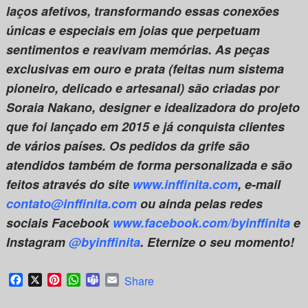
laços afetivos, transformando essas conexões
únicas e especiais em joias que perpetuam
sentimentos e reavivam memórias. As peças
exclusivas em ouro e prata (feitas num sistema
pioneiro, delicado e artesanal) são criadas por
Soraia Nakano, designer e idealizadora do projeto
que foi lançado em 2015 e já conquista clientes
de vários países. Os pedidos da grife são
atendidos também de forma personalizada e são
feitos através do site
www.inffinita.com
, e-mail
contato@inffinita.com
ou ainda pelas redes
sociais Facebook
www.facebook.com/byinffinita
e
Instagram
@byinffinita
.
Eternize o seu momento!
Facebook
X
Pinterest
WhatsApp
Teams
Email
Share