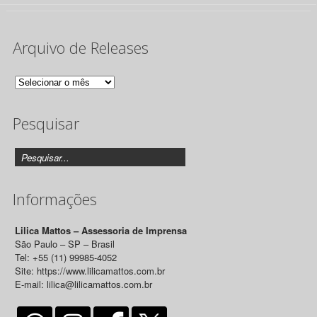
Arquivo de Releases
Arquivo
de
Pesquisar
Releases
Informações
Lilica Mattos – Assessoria de Imprensa
São Paulo – SP – Brasil
Tel: +55 (11) 99985-4052
Site: https://www.lilicamattos.com.br
E-mail: lilica@lilicamattos.com.br