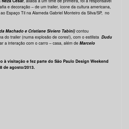
a
Neza Cesar
, aliada a um time de primeira, foi a responsável
ia e decoração – de um trailer, ícone da cultura americana,
ao Espaço Til na Alameda Gabriel Monteiro da Silva/SP, no
da Machado e Cristiane Siviero Tabini)
contou
a do trailer (numa explosão de cores!), com o estilista
Dudu
ar a interação com o carro – casa, além de
Marcelo
rto à visitação e fez parte do São Paulo Design Weekend
18 de agosto/2013.