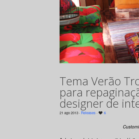
Tema Verão Tro
para repaginaçã
designer de int
21 ago 2013 ·
Releases
·
6
Customi