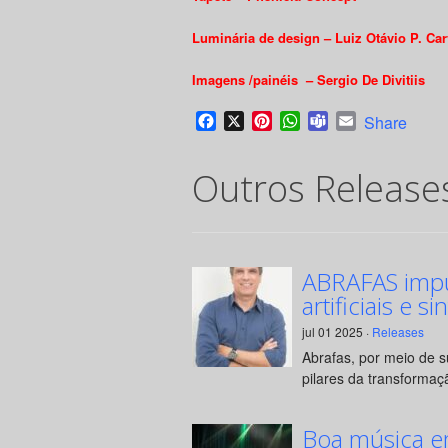
Luminária de design – Luiz Otávio P. Ca
Imagens /painéis – Sergio De Divitiis
Facebook
X
Pinterest
WhatsApp
Teams
Email
Share
Outros Release
ABRAFAS impul
artificiais e si
jul 01 2025 ·
Releases
Abrafas, por meio de 
pilares da transformaçã
Boa música e