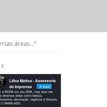
Instituto Hatus
mar 20 2025 ·
Releases
A música, que permeia a trajetória do Instituto Hatus (IH),
idealizada para comemorar os 15...
sas áreas..."
 X
Lilica Mattos - Assessoria
de Imprensa
Seguir
 a MODA em seu DNA, mas atua nas
s diversas áreas como beleza,
tronomia, decoração, negócios e lifestyle.
11) 99985-4052