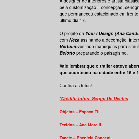
A designer de interiores e artista plástic
pela customização – concepção, cenograf
que permaneceu estacionado em frente 
último dia 17.
O projeto da
Your I Design (Ana Candi
com
Neza
assinando a decoração intern
Bertolini
vestindo manequins para simul
Belotto
preparando o paisagismo.
Vale lembrar que o trailer esteve abe
que aconteceu na cidade entre 15 e 
Confira as fotos!
*Crédito fotos: Sergio De Divitiis
Objetos – Espaço Til
Tecidos – Ana Morelli
Tapete – Phenicia Concept