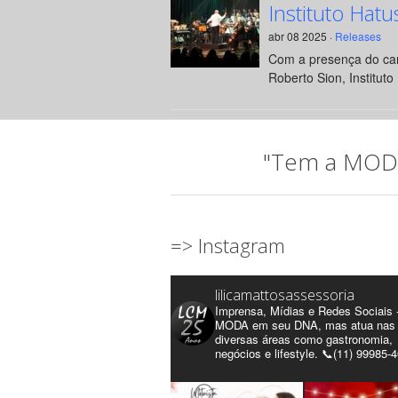
Instituto Hatu
abr 08 2025 ·
Releases
Com a presença do can
Roberto Sion, Instituto 
"Tem a MODA 
=> Instagram
lilicamattosassessoria
Imprensa, Mídias e Redes Sociais 
MODA em seu DNA, mas atua nas
diversas áreas como gastronomia,
negócios e lifestyle. 📞(11) 99985-