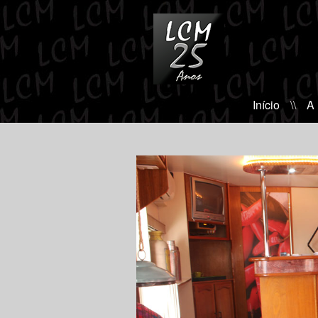
Início
\\
A