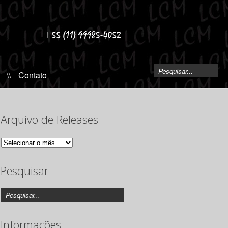
\\
Contato
Arquivo de Releases
Arquivo
de
Releases
Pesquisar
Informações