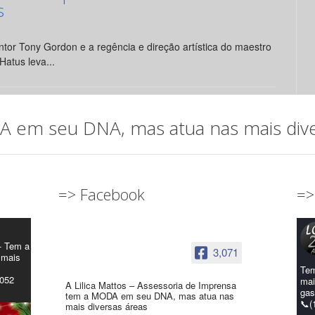
s
tor Tony Gordon e a regência e direção artística do maestro
Hatus leva...
em seu DNA, mas atua nas mais diver
=> Facebook
=>
- Tem a
3,071
 mais
Tem
4052
mai
A Lilica Mattos – Assessoria de Imprensa
gas
tem a MODA em seu DNA, mas atua nas
📞(
mais diversas áreas