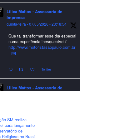
Lilica Mattos - Assessoria de
Imprensa
quinta-feira - 07/05/2026 - 23:18:54
Que tal transformar esse dia especial
numa experiência inesquecível?
http://www.motoristasaopaulo.com.br
Twitter
Lilica Mattos - Assessoria de
Imprensa
quarta-feira - 24/12/2025 - 21:51:42
A LCM Assessoria deseja um
excelente Natal e um 2026 repleto de
ção SM realiza
conquistas e realizações para todos
el para lançamento
clientes, jornalistas e amigos que
ervatório de
sempre nos acompanham!🎄✨🥂❤️
 Religioso no Brasil