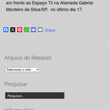
em frente ao Espaço Til na Alameda Gabriel
Monteiro da Silva/SP, no último dia 17.
Facebook
X
Pinterest
WhatsApp
Teams
Email
Share
Arquivo de Releases
Arquivo
de
Pesquisar
Releases
Informações