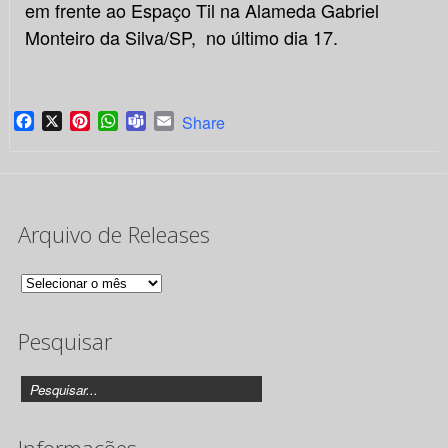
em frente ao Espaço Til na Alameda Gabriel
Monteiro da Silva/SP, no último dia 17.
Facebook
X
Pinterest
WhatsApp
Teams
Email
Share
Arquivo de Releases
Arquivo
de
Pesquisar
Releases
Informações