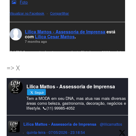
Foto
Visualizar no Facebook
·
Compartilhar
Lilica Mattos - Assessoria de Imprensa
está
com
Lilica Cesar Mattos
.
7 months ago
A LCM Assessoria deseja um excelente Natal e um 2026 repleto
de conquistas e realizações para todos clientes, jornalistas e
=> X
amigos que sempre nos acompanham!🎄✨🥂❤️
#lcmassessoria
ssessoria
#natal
#merrychristmas
#felizanonovo
Lilica Mattos - Assessoria de Imprensa
#HappyNewYear
Seguir
Foto
Tem a MODA em seu DNA, mas atua nas mais diversas
áreas como beleza, gastronomia, decoração, negócios e
lifestyle. 📞(11) 99985-4052
Visualizar no Facebook
·
Compartilhar
Lilica Mattos - Assessoria de Imprensa
@lilicamattos
Lilica Mattos - Assessoria de Imprensa
9 months ago
·
quinta-feira - 07/05/2026 - 23:18:54