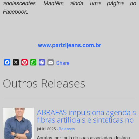
adolescentes. Mantêm ainda uma página no
Facebook.
www.parizijeans.com.br
Facebook
X
Pinterest
WhatsApp
Teams
Email
Share
Outros Releases
ABRAFAS impulsiona agenda su
fibras artificiais e sintéticas no 
jul 01 2025 ·
Releases
Abrafas, por meio de suas associadas, destaca