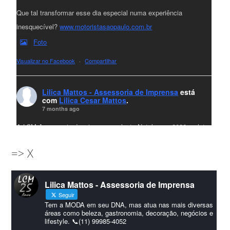
Que tal transformar esse dia especial numa experiência
inesquecível?
www.motoristasaopaulo.com.br
Foto
Visualizar no Facebook
·
Compartilhar
Lilica Mattos - Assessoria de Imprensa
está
com
Lilica Cesar Mattos
.
7 months ago
A LCM Assessoria deseja um excelente Natal e um 2026 repleto
de conquistas e realizações para todos clientes, jornalistas e
=> X
amigos que sempre nos acompanham!🎄✨🥂❤️
#lcmassessoria
ssessoria
#natal
#merrychristmas
#felizanonovo
Lilica Mattos - Assessoria de Imprensa
#HappyNewYear
Seguir
Foto
Tem a MODA em seu DNA, mas atua nas mais diversas
áreas como beleza, gastronomia, decoração, negócios e
lifestyle. 📞(11) 99985-4052
Visualizar no Facebook
·
Compartilhar