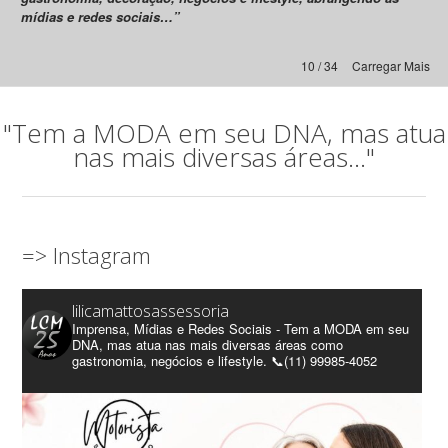
mídias e redes sociais…”
10 / 34
Carregar Mais
"Tem a MODA em seu DNA, mas atua
nas mais diversas áreas..."
=> Instagram
lilicamattosassessoria
Imprensa, Mídias e Redes Sociais - Tem a MODA em seu
DNA, mas atua nas mais diversas áreas como
gastronomia, negócios e lifestyle. 📞(11) 99985-4052