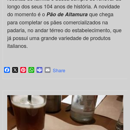
longo dos seus 104 anos de história. A novidade
do momento é o
que chega
Pão de Altamura
para completar os pães comercializados na
padaria, no andar térreo do estabelecimento, que
já possui uma grande variedade de produtos
italianos.
Facebook
X
Pinterest
WhatsApp
Teams
Email
Share