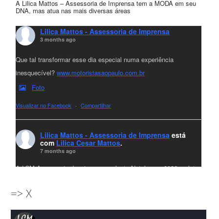
A Lilica Mattos – Assessoria de Imprensa tem a MODA em seu
DNA, mas atua nas mais diversas áreas
Lilica Mattos - Assessoria de Imprensa
3 months ago
Que tal transformar esse dia especial numa experiência
inesquecível?
www.motoristasaopaulo.com.br
Foto
Visualizar no Facebook
·
Compartilhar
Lilica Mattos - Assessoria de Imprensa
está
com
Lilica Cesar Mattos
.
7 months ago
A LCM Assessoria deseja um excelente Natal e um 2026 repleto
de conquistas e realizações para todos clientes, jornalistas e
=> X
amigos que sempre nos acompanham!🎄✨🥂❤️
#lcmassessoria
ssessoria
#natal
#merrychristmas
#felizanonovo