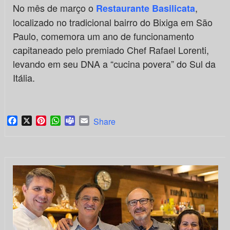
No mês de março o
,
Restaurante Basilicata
localizado no tradicional bairro do Bixiga em São
Paulo, comemora um ano de funcionamento
capitaneado pelo premiado Chef Rafael Lorenti,
levando em seu DNA a “cucina povera” do Sul da
Itália.
Facebook
X
Pinterest
WhatsApp
Teams
Email
Share