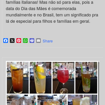
famílias italianas! Mas não só para elas, pois a
data do Dia das Mães é comemorada
mundialmente e no Brasil, tem um significado pra
lá de especial para filhos e famílias em geral.
Facebook
X
Pinterest
WhatsApp
Teams
Email
Share