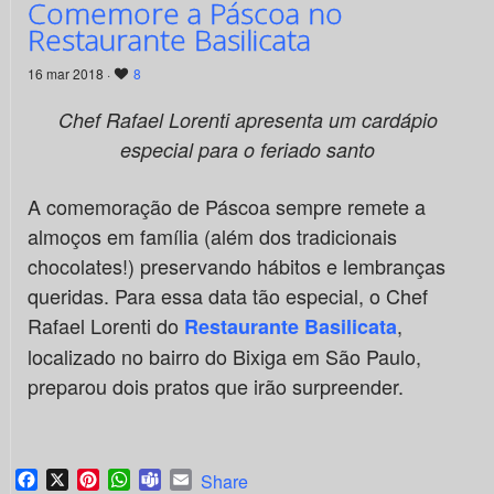
Comemore a Páscoa no
Restaurante Basilicata
16 mar 2018 ·
8
Chef Rafael Lorenti apresenta um cardápio
especial para o feriado santo
A comemoração de Páscoa sempre remete a
almoços em família (além dos tradicionais
chocolates!) preservando hábitos e lembranças
queridas. Para essa data tão especial, o Chef
Rafael Lorenti do
,
Restaurante Basilicata
localizado no bairro do Bixiga em São Paulo,
preparou dois pratos que irão surpreender.
Facebook
X
Pinterest
WhatsApp
Teams
Email
Share