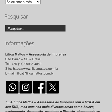
Arquivo
de
Pesquisar
Releases
Informações
Lilica Mattos – Assessoria de Imprensa
São Paulo – SP – Brasil
Tel: +55 (11) 99985-4052
Site: https://www.lilicamattos.com.br
E-mail: lilica@lilicamattos.com.br
“…A Lilica Mattos – Assessoria de Imprensa tem a MODA em
seu DNA, mas atua nas mais diversas áreas como beleza,
gastronomia, decoração, negócios e lifestyle, abrangendo as