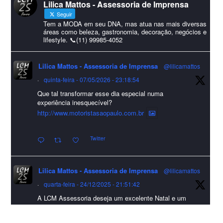
Lilica Mattos - Assessoria de Imprensa
#HappyNewYear
Seguir
Foto
Tem a MODA em seu DNA, mas atua nas mais diversas
áreas como beleza, gastronomia, decoração, negócios e
lifestyle. 📞(11) 99985-4052
Visualizar no Facebook
·
Compartilhar
Lilica Mattos - Assessoria de Imprensa
@lilicamattos
Lilica Mattos - Assessoria de Imprensa
9 months ago
·
quinta-feira - 07/05/2026 - 23:18:54
Que tal transformar esse dia especial numa
A Abrafas - Associação Brasileira de Fibras Artificiais e
experiência inesquecível?
Sintéticas foi destaque na Revista Química e Derivados, na
http://www.motoristasaopaulo.com.br
extensa matéria sobre o setor "Produção de fibras químicas e as
Twitter
incertezas do mercado global".
Confira detalhes 🗞📰📈
Lilica Mattos - Assessoria de Imprensa
@lilicamattos
#sustentabilidade
#FibrasSintéticas
#EconomiaCircular
#Abrafas
·
quarta-feira - 24/12/2025 - 21:51:42
#IndústriaTêxtil
A LCM Assessoria deseja um excelente Natal e um
Foto
2026 repleto de conquistas e realizações para todos
clientes, jornalistas e amigos que sempre nos
Visualizar no Facebook
·
Compartilhar