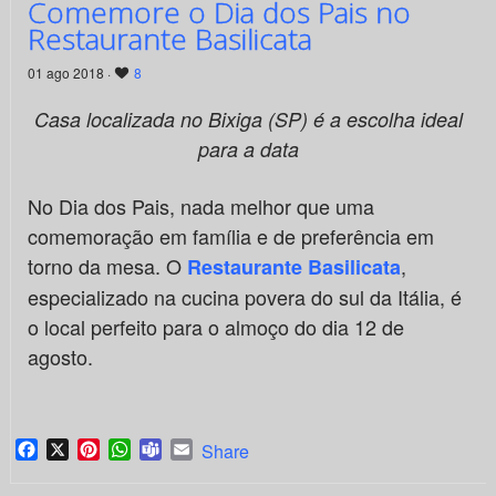
Comemore o Dia dos Pais no
Restaurante Basilicata
01 ago 2018 ·
8
Casa localizada no Bixiga (SP) é a escolha ideal
para a data
No Dia dos Pais, nada melhor que uma
comemoração em família e de preferência em
torno da mesa. O
,
Restaurante Basilicata
especializado na cucina povera do sul da Itália, é
o local perfeito para o almoço do dia 12 de
agosto.
Facebook
X
Pinterest
WhatsApp
Teams
Email
Share