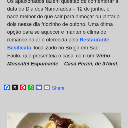
Os apaixonados fazem questão de comemorar a
data do Dia dos Namorados – 12 de junho, e
nada melhor do que sair para almoçar ou jantar a
dois nesse dia friozinho de outono. Uma ótima
opção para se aquecer e manter o clima de
romance no ar é oferecida pelo
Restaurante
, localizado no Bixiga em São
Basilicata
Paulo,
que presenteia o casal com um
Vinho
Moscatel Espumante – Casa Perini, de 375ml.
Facebook
X
Pinterest
WhatsApp
Teams
Email
Share