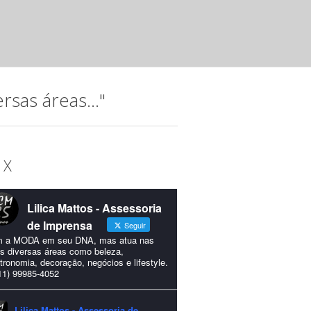
mar 20 2025 ·
Releases
A música, que permeia a trajetória do Instituto Hatus (IH),
idealizada para comemorar os 15...
sas áreas..."
 X
Lilica Mattos - Assessoria
de Imprensa
Seguir
 a MODA em seu DNA, mas atua nas
s diversas áreas como beleza,
tronomia, decoração, negócios e lifestyle.
11) 99985-4052
Lilica Mattos - Assessoria de