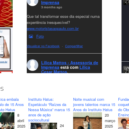
Imprensa
3 months ago
Que tal transformar esse dia especial numa
experiência inesquecível?
www.motoristasaopaulo.com.br
Foto
Visualizar no Facebook
·
Compartilhar
Lilica Mattos - Assessoria de
Imprensa
está com
Lilica
Cesar Mattos
.
7 months ago
A LCM Assessoria deseja um excelente
es
Natal e um 2026 repleto de conquistas e
realizações para todos clientes, jornalistas e
ica embala
Instituto Hatus:
Noite musical com
Funda
amigos que sempre nos acompanham!🎄✨
ulo de 15 Anos
Espetáculo “Raízes da
jovens talentos marca 15
coquet
tuto Hatus
Nossa Música” marca 15
Anos do Instituto Hatus
do Obs
🥂❤️
anos de ação
Ensino
8
20
#lcmassessoria
ssessoria
#natal
sociocultural
abril
março
#merrychristmas
#felizanonovo
24
2025
2025