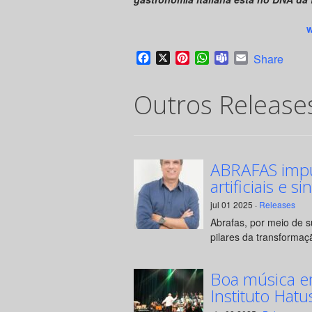
w
Facebook
X
Pinterest
WhatsApp
Teams
Email
Share
Outros Release
ABRAFAS impul
artificiais e si
jul 01 2025 ·
Releases
Abrafas, por meio de 
pilares da transformaçã
Boa música e
Instituto Hatu