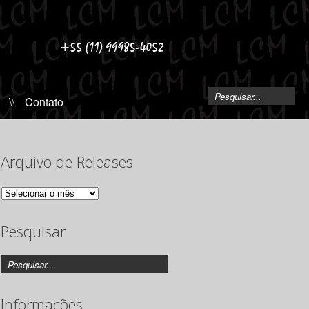
\\
Contato
Arquivo de Releases
Arquivo
de
Releases
Pesquisar
Informações