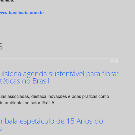
ww.basilicata.com.br
s
siona agenda sustentável para fibras
ntéticas no Brasil
suas associadas, destaca inovações e boas práticas como
o ambiental no setor têxtil A...
mbala espetáculo de 15 Anos do
s