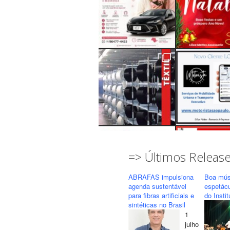
=> Últimos Releas
ABRAFAS impulsiona
Boa mús
agenda sustentável
espetác
para fibras artificiais e
do Insti
sintéticas no Brasil
1
Seguir
Carregar mais...
julho