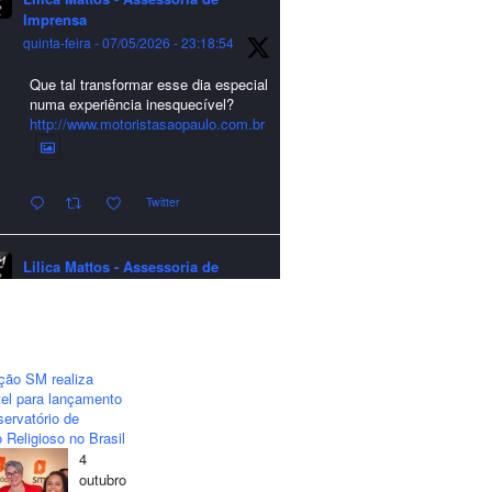
Imprensa
quinta-feira - 07/05/2026 - 23:18:54
Que tal transformar esse dia especial
numa experiência inesquecível?
http://www.motoristasaopaulo.com.br
Twitter
Lilica Mattos - Assessoria de
Imprensa
quarta-feira - 24/12/2025 - 21:51:42
A LCM Assessoria deseja um
excelente Natal e um 2026 repleto de
ção SM realiza
conquistas e realizações para todos
el para lançamento
clientes, jornalistas e amigos que
ervatório de
sempre nos acompanham!🎄✨🥂❤️
 Religioso no Brasil
4
#lcmassessoria
#assessoria
#natal
outubro
#merrychristmas
#felizanonovo