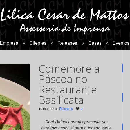
 Empresa
\\
Clientes
\\
Releases
\\
Cases
\\
Eventos
Comemore a
Páscoa no
Restaurante
Basilicata
16 mar 2018 ·
Releases
·
8
Chef Rafael Lorenti apresenta um
cardápio especial para o feriado santo