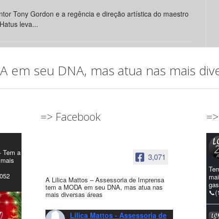
tor Tony Gordon e a regência e direção artística do maestro
Hatus leva...
em seu DNA, mas atua nas mais diver
=> Facebook
=>
- Tem a
3,071
 mais
Tem
4052
mai
A Lilica Mattos – Assessoria de Imprensa
gas
tem a MODA em seu DNA, mas atua nas
📞(
mais diversas áreas
Lilica Mattos - Assessoria de