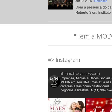
abr 08 2025 ·
Releases
Com a presença do can
Roberto Sion, Instituto 
"Tem a MODA 
=> Instagram
lilicamattosassessoria
Imprensa, Mídias e Redes Sociais 
MODA em seu DNA, mas atua nas
diversas áreas como gastronomia,
negócios e lifestyle. 📞(11) 99985-