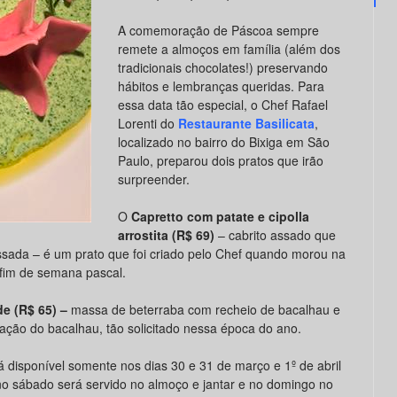
A comemoração de Páscoa sempre
remete a almoços em família (além dos
tradicionais chocolates!) preservando
hábitos e lembranças queridas. Para
essa data tão especial, o Chef Rafael
Lorenti do
Restaurante Basilicata
,
localizado no bairro do Bixiga em São
Paulo, preparou dois pratos que irão
surpreender.
O
Capretto com patate e cipolla
arrostita
(R$ 69)
– cabrito assado que
sada – é um prato que foi criado pelo Chef quando morou na
 fim de semana pascal.
de (R$ 65) –
massa de beterraba com recheio de bacalhau e
ção do bacalhau, tão solicitado nessa época do ano.
 disponível somente nos dias 30 e 31 de março e 1º de abril
no sábado será servido no almoço e jantar e no domingo no