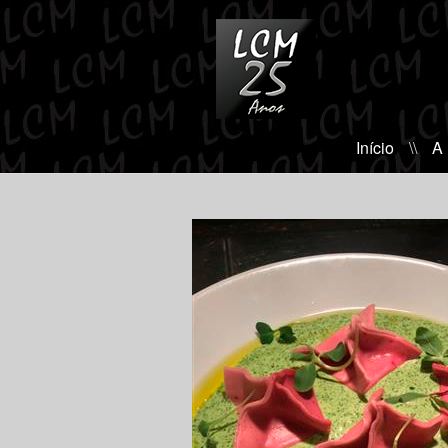
Início
\\
A