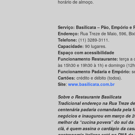
horário de almoço.
Serviço: Basilicata – Pão, Empório e
Endereço:
Rua Treze de Maio, 596, Bixi
Telefone:
(11) 3289-3111.
Capacidade:
90 lugares.
Espaço com acessibilidade
Funcionamento Restaurante:
terça a 
às 15h30 e 19h30 à 1h) e domingo (12h
Funcionamento Padaria e Empório:
se
Cartões:
crédito e débito (todos).
Site
:
www.basilicata.com.br
Sobre o Restaurante Basilicata
Tradicional endereço na Rua Treze de
centenária padaria comandada pela fam
negócios e inaugurou em março de 20
melhor da “cucina povera” do sul da I
clã, é quem assina o cardápio da ca
gastronomia italiana está no DNA da f