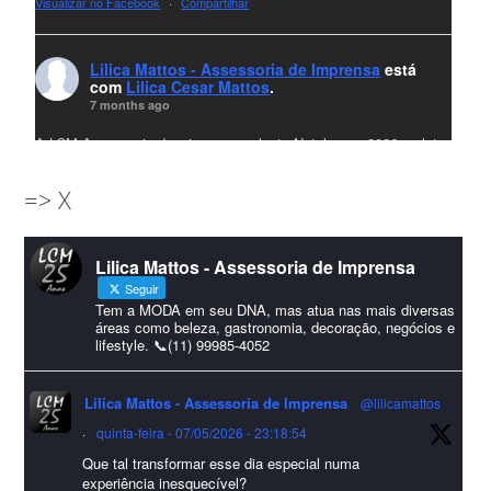
Visualizar no Facebook
·
Compartilhar
Lilica Mattos - Assessoria de Imprensa
está
com
Lilica Cesar Mattos
.
7 months ago
A LCM Assessoria deseja um excelente Natal e um 2026 repleto
de conquistas e realizações para todos clientes, jornalistas e
=> X
amigos que sempre nos acompanham!🎄✨🥂❤️
#lcmassessoria
ssessoria
#natal
#merrychristmas
#felizanonovo
Lilica Mattos - Assessoria de Imprensa
#HappyNewYear
Seguir
Foto
Tem a MODA em seu DNA, mas atua nas mais diversas
áreas como beleza, gastronomia, decoração, negócios e
lifestyle. 📞(11) 99985-4052
Visualizar no Facebook
·
Compartilhar
Lilica Mattos - Assessoria de Imprensa
@lilicamattos
Lilica Mattos - Assessoria de Imprensa
9 months ago
·
quinta-feira - 07/05/2026 - 23:18:54
Que tal transformar esse dia especial numa
A Abrafas - Associação Brasileira de Fibras Artificiais e
experiência inesquecível?