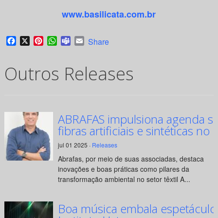
www.basilicata.com.br
Facebook
X
Pinterest
WhatsApp
Teams
Email
Share
Outros Releases
ABRAFAS impulsiona agenda su
fibras artificiais e sintéticas no 
jul 01 2025 ·
Releases
Abrafas, por meio de suas associadas, destaca
inovações e boas práticas como pilares da
transformação ambiental no setor têxtil A...
Boa música embala espetáculo