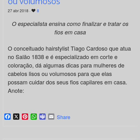
ou volumosos
27 abr 2018 ·
8
O especialista ensina como finalizar e tratar os
fios em casa
O conceituado hairstylist Tiago Cardoso que atua
no Salão 1838 e é especializado em corte e
coloração, dá algumas dicas para mulheres de
cabelos lisos ou volumosos para que elas
possam cuidar dos seus fios capilares em casa.
Anote:
Facebook
X
Pinterest
WhatsApp
Teams
Email
Share