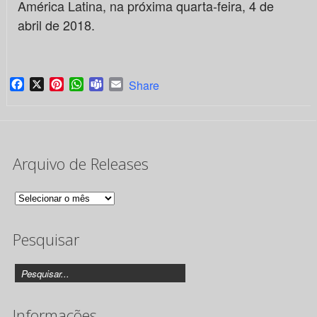
América Latina, na próxima quarta-feira, 4 de
abril de 2018.
Facebook
X
Pinterest
WhatsApp
Teams
Email
Share
Arquivo de Releases
Arquivo
de
Pesquisar
Releases
Informações