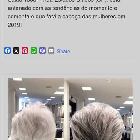
antenado com as tendências do momento e
comenta o que fará a cabeça das mulheres em
2019!
Facebook
X
Pinterest
WhatsApp
Teams
Email
Share