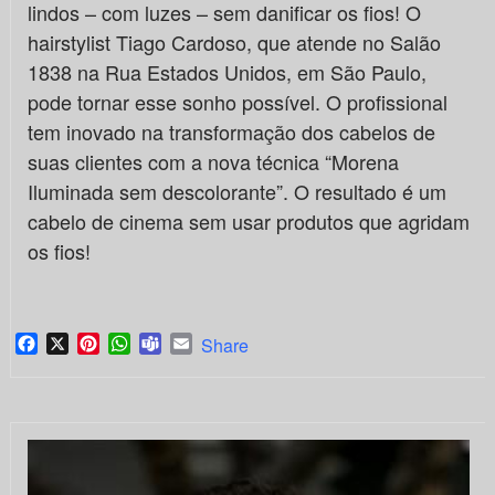
lindos – com luzes – sem danificar os fios! O
hairstylist Tiago Cardoso, que atende no Salão
1838 na Rua Estados Unidos, em São Paulo,
pode tornar esse sonho possível. O profissional
tem inovado na transformação dos cabelos de
suas clientes com a nova técnica “Morena
Iluminada sem descolorante”. O resultado é um
cabelo de cinema sem usar produtos que agridam
os fios!
Facebook
X
Pinterest
WhatsApp
Teams
Email
Share