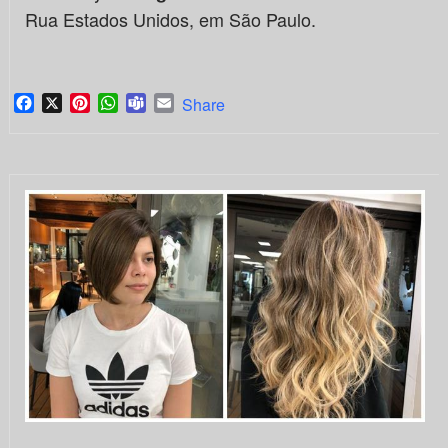
Rua Estados Unidos, em São Paulo.
Facebook
X
Pinterest
WhatsApp
Teams
Email
Share