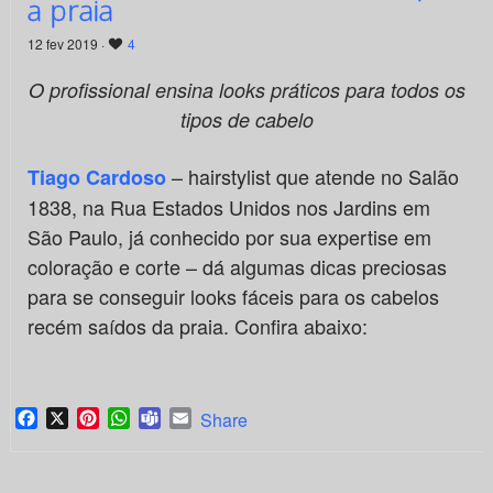
a praia
12 fev 2019 ·
4
O profissional ensina looks práticos para todos os
tipos de cabelo
– hairstylist que atende no Salão
Tiago Cardoso
1838, na Rua Estados Unidos nos Jardins em
São Paulo, já conhecido por sua expertise em
coloração e corte – dá algumas dicas preciosas
para se conseguir looks fáceis para os cabelos
recém saídos da praia. Confira abaixo:
Facebook
X
Pinterest
WhatsApp
Teams
Email
Share