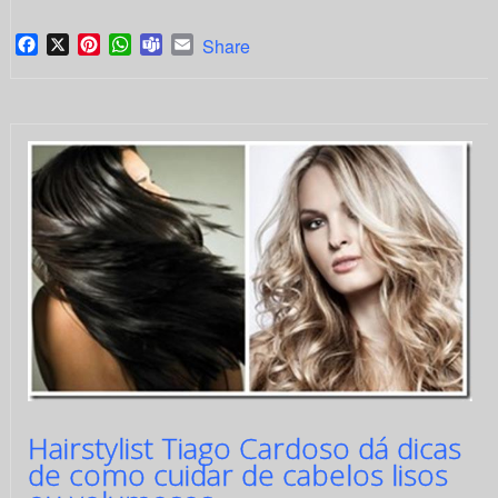
Facebook
X
Pinterest
WhatsApp
Teams
Email
Share
Hairstylist Tiago Cardoso dá dicas
de como cuidar de cabelos lisos