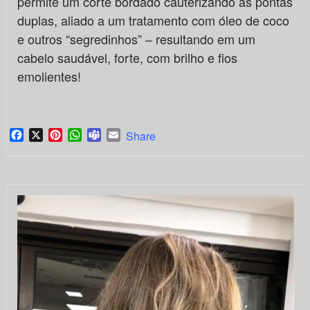
permite um corte bordado cauterizando as pontas
duplas, aliado a um tratamento com óleo de coco
e outros “segredinhos” – resultando em um
cabelo saudável, forte, com brilho e fios
emolientes!
Facebook
X
Pinterest
WhatsApp
Teams
Email
Share