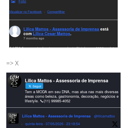
Foto
Visualizar no Facebook
·
Compartilhar
Lilica Mattos - Assessoria de Imprensa
está
com
Lilica Cesar Mattos
.
7 months ago
A LCM Assessoria deseja um excelente Natal e um 2026 repleto
de conquistas e realizações para todos clientes, jornalistas e
=> X
amigos que sempre nos acompanham!🎄✨🥂❤️
#lcmassessoria
ssessoria
#natal
#merrychristmas
#felizanonovo
Lilica Mattos - Assessoria de Imprensa
#HappyNewYear
Seguir
Foto
Tem a MODA em seu DNA, mas atua nas mais diversas
áreas como beleza, gastronomia, decoração, negócios e
lifestyle. 📞(11) 99985-4052
Visualizar no Facebook
·
Compartilhar
Lilica Mattos - Assessoria de Imprensa
@lilicamattos
Lilica Mattos - Assessoria de Imprensa
9 months ago
·
quinta-feira - 07/05/2026 - 23:18:54