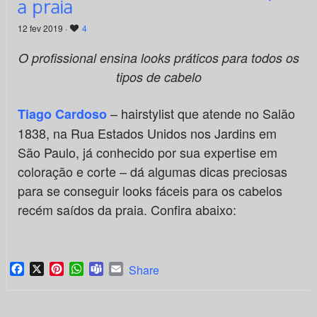
a praia
12 fev 2019 ·
4
O profissional ensina looks práticos para todos os
tipos de cabelo
– hairstylist que atende no Salão
Tiago Cardoso
1838, na Rua Estados Unidos nos Jardins em
São Paulo, já conhecido por sua expertise em
coloração e corte – dá algumas dicas preciosas
para se conseguir looks fáceis para os cabelos
recém saídos da praia. Confira abaixo:
Facebook
X
Pinterest
WhatsApp
Teams
Email
Share