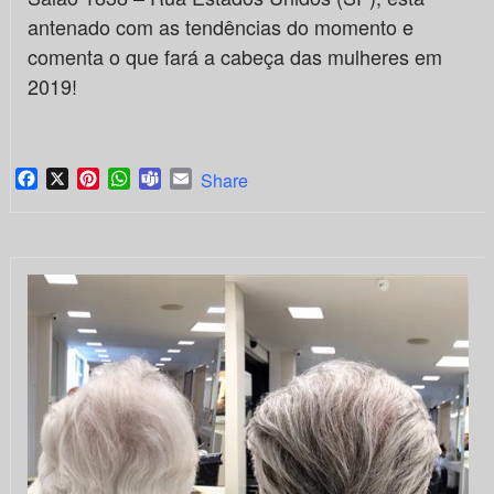
antenado com as tendências do momento e
comenta o que fará a cabeça das mulheres em
2019!
Facebook
X
Pinterest
WhatsApp
Teams
Email
Share