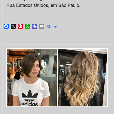
Rua Estados Unidos, em São Paulo.
Facebook
X
Pinterest
WhatsApp
Teams
Email
Share