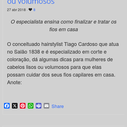
ou volumosos
27 abr 2018 ·
8
O especialista ensina como finalizar e tratar os
fios em casa
O conceituado hairstylist Tiago Cardoso que atua
no Salão 1838 e é especializado em corte e
coloração, dá algumas dicas para mulheres de
cabelos lisos ou volumosos para que elas
possam cuidar dos seus fios capilares em casa.
Anote:
Facebook
X
Pinterest
WhatsApp
Teams
Email
Share