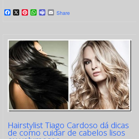
Facebook
X
Pinterest
WhatsApp
Teams
Email
Share
Hairstylist Tiago Cardoso dá dicas
de como cuidar de cabelos lisos