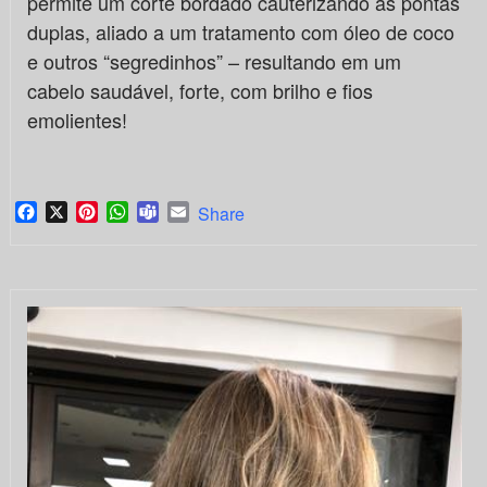
permite um corte bordado cauterizando as pontas
duplas, aliado a um tratamento com óleo de coco
e outros “segredinhos” – resultando em um
cabelo saudável, forte, com brilho e fios
emolientes!
Facebook
X
Pinterest
WhatsApp
Teams
Email
Share