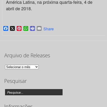
América Latina, na próxima quarta-feira, 4 de
abril de 2018.
Facebook
X
Pinterest
WhatsApp
Teams
Email
Share
Arquivo de Releases
Arquivo
de
Pesquisar
Releases
Informações