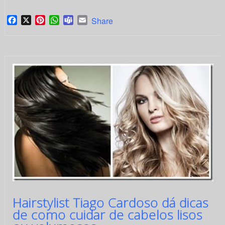
Facebook
X
Pinterest
WhatsApp
Teams
Email
Share
Hairstylist Tiago Cardoso dá dicas
de como cuidar de cabelos lisos