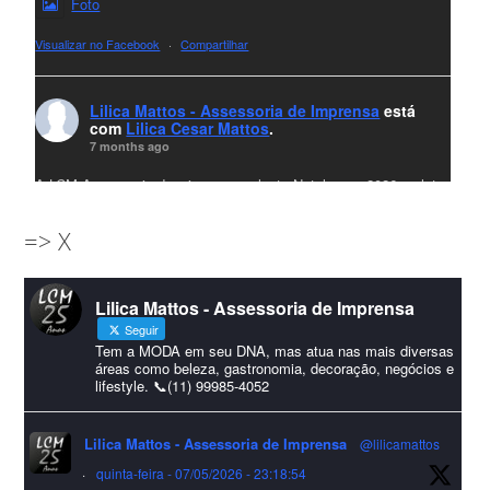
Foto
Visualizar no Facebook
·
Compartilhar
Lilica Mattos - Assessoria de Imprensa
está
com
Lilica Cesar Mattos
.
7 months ago
A LCM Assessoria deseja um excelente Natal e um 2026 repleto
de conquistas e realizações para todos clientes, jornalistas e
=> X
amigos que sempre nos acompanham!🎄✨🥂❤️
#lcmassessoria
ssessoria
#natal
#merrychristmas
#felizanonovo
Lilica Mattos - Assessoria de Imprensa
#HappyNewYear
Seguir
Foto
Tem a MODA em seu DNA, mas atua nas mais diversas
áreas como beleza, gastronomia, decoração, negócios e
lifestyle. 📞(11) 99985-4052
Visualizar no Facebook
·
Compartilhar
Lilica Mattos - Assessoria de Imprensa
@lilicamattos
Lilica Mattos - Assessoria de Imprensa
9 months ago
·
quinta-feira - 07/05/2026 - 23:18:54