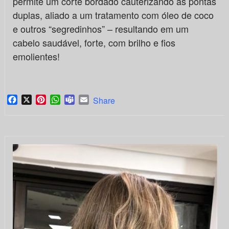
permite um corte bordado cauterizando as pontas
duplas, aliado a um tratamento com óleo de coco
e outros “segredinhos” – resultando em um
cabelo saudável, forte, com brilho e fios
emolientes!
Facebook
X
Pinterest
WhatsApp
Teams
Email
Share