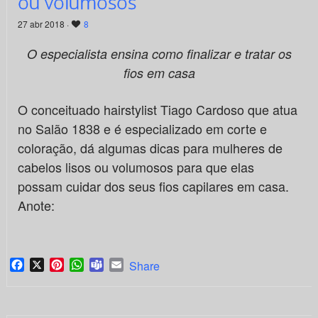
ou volumosos
27 abr 2018 ·
8
O especialista ensina como finalizar e tratar os
fios em casa
O conceituado hairstylist Tiago Cardoso que atua
no Salão 1838 e é especializado em corte e
coloração, dá algumas dicas para mulheres de
cabelos lisos ou volumosos para que elas
possam cuidar dos seus fios capilares em casa.
Anote:
Facebook
X
Pinterest
WhatsApp
Teams
Email
Share