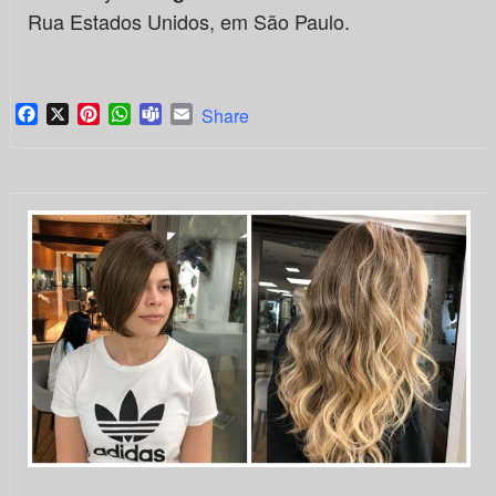
Rua Estados Unidos, em São Paulo.
Facebook
X
Pinterest
WhatsApp
Teams
Email
Share