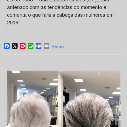
antenado com as tendências do momento e
comenta o que fará a cabeça das mulheres em
2019!
Facebook
X
Pinterest
WhatsApp
Teams
Email
Share