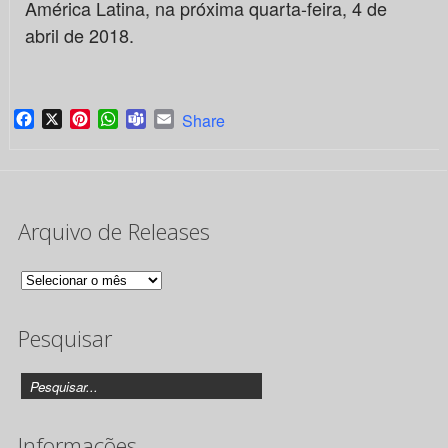
América Latina, na próxima quarta-feira, 4 de
abril de 2018.
Facebook
X
Pinterest
WhatsApp
Teams
Email
Share
Arquivo de Releases
Arquivo
de
Pesquisar
Releases
Informações