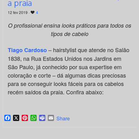
a praia
12 fev 2019 ·
4
O profissional ensina looks práticos para todos os
tipos de cabelo
– hairstylist que atende no Salão
Tiago Cardoso
1838, na Rua Estados Unidos nos Jardins em
São Paulo, já conhecido por sua expertise em
coloração e corte – dá algumas dicas preciosas
para se conseguir looks fáceis para os cabelos
recém saídos da praia. Confira abaixo:
Facebook
X
Pinterest
WhatsApp
Teams
Email
Share