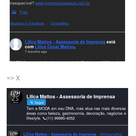
inesquecível?
www.motoristasaopaulo.com.br
Foto
Visualizar no Facebook
·
Compartilhar
Lilica Mattos - Assessoria de Imprensa
está
com
Lilica Cesar Mattos
.
7 months ago
A LCM Assessoria deseja um excelente Natal e um 2026 repleto
de conquistas e realizações para todos clientes, jornalistas e
=> X
amigos que sempre nos acompanham!🎄✨🥂❤️
#lcmassessoria
ssessoria
#natal
#merrychristmas
#felizanonovo
Lilica Mattos - Assessoria de Imprensa
#HappyNewYear
Seguir
Foto
Tem a MODA em seu DNA, mas atua nas mais diversas
áreas como beleza, gastronomia, decoração, negócios e
lifestyle. 📞(11) 99985-4052
Visualizar no Facebook
·
Compartilhar
Lilica Mattos - Assessoria de Imprensa
@lilicamattos