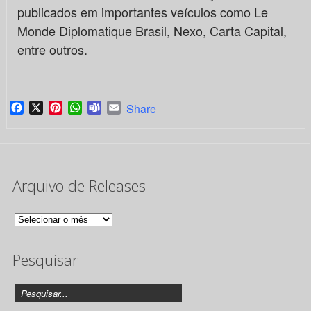
publicados em importantes veículos como Le
Monde Diplomatique Brasil, Nexo, Carta Capital,
entre outros.
Facebook
X
Pinterest
WhatsApp
Teams
Email
Share
Arquivo de Releases
Arquivo
de
Pesquisar
Releases