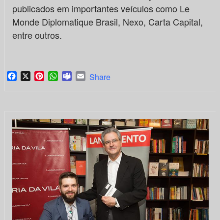
publicados em importantes veículos como Le
Monde Diplomatique Brasil, Nexo, Carta Capital,
entre outros.
Facebook
X
Pinterest
WhatsApp
Teams
Email
Share