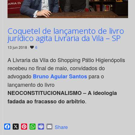
Coquetel de lançamento de livro
jurídico agita Livraria da Vila – SP
13 jun 2018 ·
6
A Livraria da Vila do Shopping Pátio Higienópolis
recebeu no final de maio, convidados do
advogado
para o
Bruno Aguiar Santos
lançamento do livro
NEOCONSTITUCIONALISMO – A ideologia
.
fadada ao fracasso do arbítrio
Facebook
X
Pinterest
WhatsApp
Teams
Email
Share