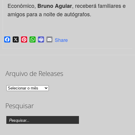
Econômico,
, receberá familiares e
Bruno Aguiar
amigos para a noite de autógrafos.
Facebook
X
Pinterest
WhatsApp
Teams
Email
Share
Arquivo de Releases
Arquivo
de
Pesquisar
Releases