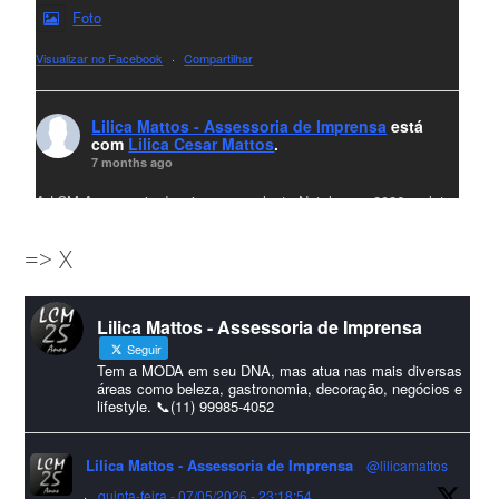
Foto
Visualizar no Facebook
·
Compartilhar
Lilica Mattos - Assessoria de Imprensa
está
com
Lilica Cesar Mattos
.
7 months ago
A LCM Assessoria deseja um excelente Natal e um 2026 repleto
de conquistas e realizações para todos clientes, jornalistas e
=> X
amigos que sempre nos acompanham!🎄✨🥂❤️
#lcmassessoria
ssessoria
#natal
#merrychristmas
#felizanonovo
Lilica Mattos - Assessoria de Imprensa
#HappyNewYear
Seguir
Foto
Tem a MODA em seu DNA, mas atua nas mais diversas
áreas como beleza, gastronomia, decoração, negócios e
lifestyle. 📞(11) 99985-4052
Visualizar no Facebook
·
Compartilhar
Lilica Mattos - Assessoria de Imprensa
@lilicamattos
Lilica Mattos - Assessoria de Imprensa
9 months ago
·
quinta-feira - 07/05/2026 - 23:18:54