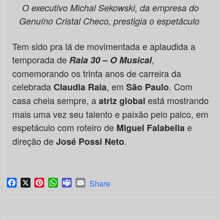
O executivo Michal Sekowski, da empresa do
Genuíno Cristal Checo, prestigia o espetáculo
Tem sido pra lá de movimentada e aplaudida a
temporada de
,
Raia 30 – O Musical
comemorando os trinta anos de carreira da
celebrada
, em
. Com
Claudia Raia
São Paulo
casa cheia sempre, a
está mostrando
atriz global
mais uma vez seu talento e paixão pelo palco, em
espetáculo com roteiro de
e
Miguel Falabella
direção de
.
José Possi Neto
Facebook
X
Pinterest
WhatsApp
Teams
Email
Share