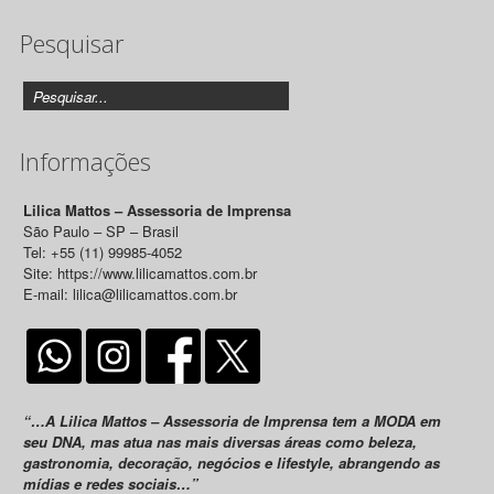
de
Pesquisar
Releases
Informações
Lilica Mattos – Assessoria de Imprensa
São Paulo – SP – Brasil
Tel: +55 (11) 99985-4052
Site: https://www.lilicamattos.com.br
E-mail: lilica@lilicamattos.com.br
“…A Lilica Mattos – Assessoria de Imprensa tem a MODA em
seu DNA, mas atua nas mais diversas áreas como beleza,
gastronomia, decoração, negócios e lifestyle, abrangendo as
mídias e redes sociais…”