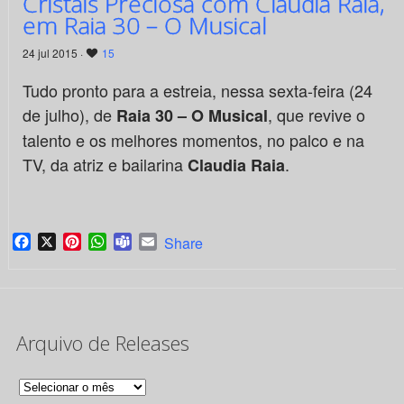
Cristais Preciosa com Claudia Raia,
em Raia 30 – O Musical
24 jul 2015 ·
15
Tudo pronto para a estreia, nessa sexta-feira (24
de julho), de
, que revive o
Raia 30 – O Musical
talento e os melhores momentos, no palco e na
TV, da atriz e bailarina
.
Claudia Raia
Facebook
X
Pinterest
WhatsApp
Teams
Email
Share
Arquivo de Releases
Arquivo