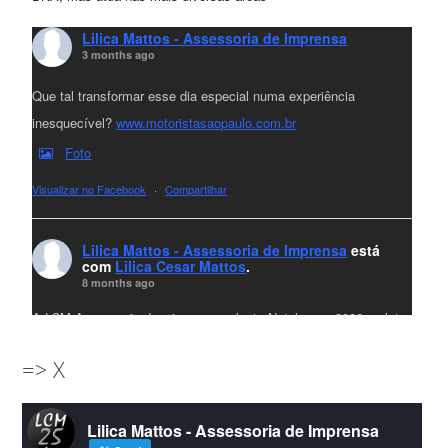
Lilica Mattos - Assessoria de Imprensa
3 months ago
Que tal transformar esse dia especial numa experiência
inesquecível?
www.motoristasaopaulo.com.br
Foto
Visualizar no Facebook
·
Compartilhar
Lilica Mattos - Assessoria de Imprensa
está
com
Lilica Cesar Mattos
.
8 months ago
A LCM Assessoria deseja um excelente Natal e um 2026 repleto
de conquistas e realizações para todos clientes, jornalistas e
=> X
amigos que sempre nos acompanham!🎄✨🥂❤️
#lcmassessoria
ssessoria
#natal
#merrychristmas
#felizanonovo
Lilica Mattos - Assessoria de Imprensa
#HappyNewYear