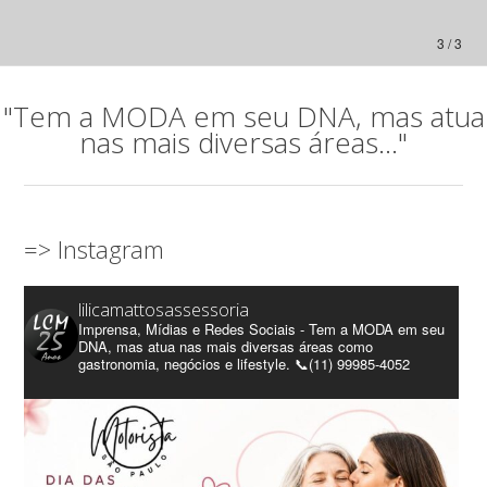
3 / 3
"Tem a MODA em seu DNA, mas atua
nas mais diversas áreas..."
=> Instagram
lilicamattosassessoria
Imprensa, Mídias e Redes Sociais - Tem a MODA em seu
DNA, mas atua nas mais diversas áreas como
gastronomia, negócios e lifestyle. 📞(11) 99985-4052