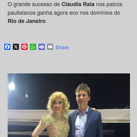
O grande sucesso de
nos palcos
Claudia Raia
paulistanos ganha agora eco nos domínios do
.
Rio de Janeiro
Facebook
X
Pinterest
WhatsApp
Teams
Email
Share