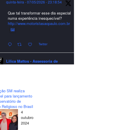
quinta-feira - 07/05/2026 - 23:18:54
Que tal transformar esse dia especial
numa experiência inesquecível?
http://www.motoristasaopaulo.com.br
Twitter
Lilica Mattos - Assessoria de
Imprensa
quarta-feira - 24/12/2025 - 21:51:42
A LCM Assessoria deseja um
excelente Natal e um 2026 repleto de
ção SM realiza
conquistas e realizações para todos
el para lançamento
clientes, jornalistas e amigos que
ervatório de
sempre nos acompanham!🎄✨🥂❤️
 Religioso no Brasil
4
#lcmassessoria
#assessoria
#natal
outubro
#merrychristmas
#felizanonovo
2024
#happynewyear