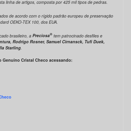
a linha de artigos, composta por 425 mil tipos de pedras.
cados de acordo com o rígido padrão europeu de preservação
andard OEKO-TEX 100, dos EUA.
®
ado brasileiro, a
Preciosa
tem patrocinado desfiles e
entura, Rodrigo Rosner, Samuel Cirnansck, Tufi Duek,
la Starling
.
o Genuíno Cristal Checo acessando:
 Checo