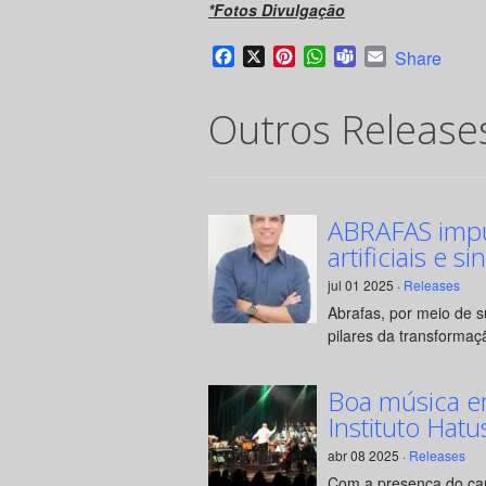
*Fotos Divulgação
Facebook
X
Pinterest
WhatsApp
Teams
Email
Share
Outros Release
ABRAFAS impul
artificiais e si
jul 01 2025 ·
Releases
Abrafas, por meio de 
pilares da transformaçã
Boa música e
Instituto Hatu
abr 08 2025 ·
Releases
Com a presença do can