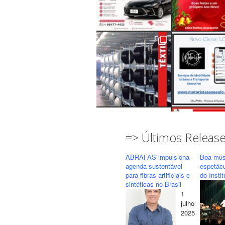
=> Últimos Releas
ABRAFAS impulsiona
Boa mús
agenda sustentável
espetác
para fibras artificiais e
do Insti
sintéticas no Brasil
1
Seguir
Carregar mais...
julho
2025