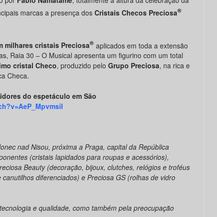
do por
Fábio Namatame
, totalmente à altura da celebração da
®
incipais marcas a presença dos
Cristais Checos Preciosa
®
 milhares cristais Preciosa
aplicados em toda a extensão
as, Raia 30 – O Musical apresenta um figurino com um total
timo
cristal Checo
, produzido pelo
Grupo Preciosa
, na rica e
ca Checa.
tidores do espetáculo em São
tch?v=AeP_MpvmsiI
onec nad Nisou, próxima a Praga, capital da República
onentes (cristais lapidados para roupas e acessórios),
reciosa Beauty (decoração, bijoux, clutches, relógios e troféus
 canutilhos diferenciados) e Preciosa GS (rolhas de vidro
a tecnologia e qualidade, como também pela preocupação