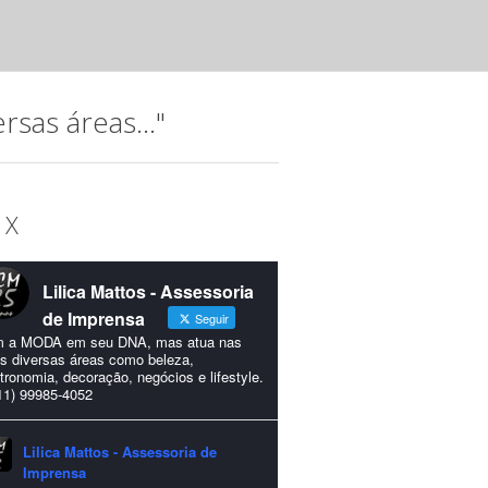
idealizada para comemorar os 15...
sas áreas..."
 X
Lilica Mattos - Assessoria
de Imprensa
Seguir
 a MODA em seu DNA, mas atua nas
s diversas áreas como beleza,
tronomia, decoração, negócios e lifestyle.
11) 99985-4052
Lilica Mattos - Assessoria de
Imprensa