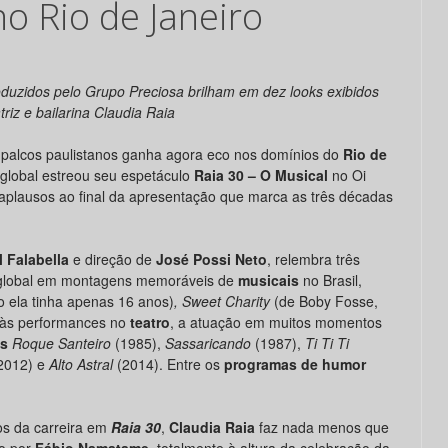
no Rio de Janeiro
oduzidos pelo Grupo Preciosa brilham em dez looks exibidos
triz e bailarina Claudia Raia
palcos paulistanos ganha agora eco nos domínios do
Rio de
 global estreou seu espetáculo
Raia 30 – O Musical
no Oi
aplausos ao final da apresentação que marca as três décadas
 Falabella
e direção de
José Possi Neto
, relembra três
 global em montagens memoráveis de
musicais
no Brasil,
 ela tinha apenas 16 anos)
, Sweet Charity
(de Boby Fosse,
às performances no
teatro
, a atuação em muitos momentos
as
Roque Santeiro
(1985),
Sassaricando
(1987),
Ti Ti Ti
2012) e
Alto Astral
(2014). Entre os
programas de humor
os da carreira em
Raia 30
,
Claudia Raia
faz nada menos que