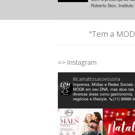
Roberto Sion, Instituto 
"Tem a MODA 
=> Instagram
lilicamattosassessoria
Imprensa, Mídias e Redes Sociais 
MODA em seu DNA, mas atua nas
diversas áreas como gastronomia,
negócios e lifestyle. 📞(11) 99985-