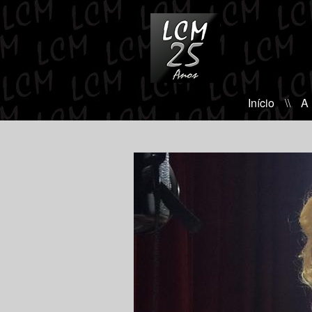
Início
\\
A