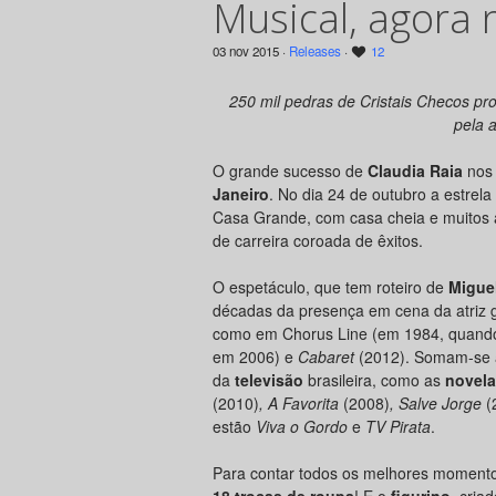
Musical, agora 
03 nov 2015 ·
Releases
·
12
250 mil pedras de Cristais Checos pr
pela a
O grande sucesso de
Claudia Raia
nos 
Janeiro
.
No dia 24 de outubro a estrela
Casa Grande, com casa cheia e muitos 
de carreira coroada de êxitos.
O espetáculo, que tem roteiro de
Miguel
décadas da presença em cena da atriz
como em Chorus Line (em 1984, quando
em 2006) e
Cabaret
(2012). Somam-se 
da
televisão
brasileira, como as
novel
(2010)
, A Favorita
(2008)
, Salve Jorge
(
estão
Viva o Gordo
e
TV Pirata
.
Para contar todos os melhores moment