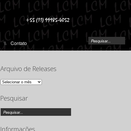
\\
Contato
Arquivo de Releases
Arquivo
de
Releases
Pesquisar
Informações