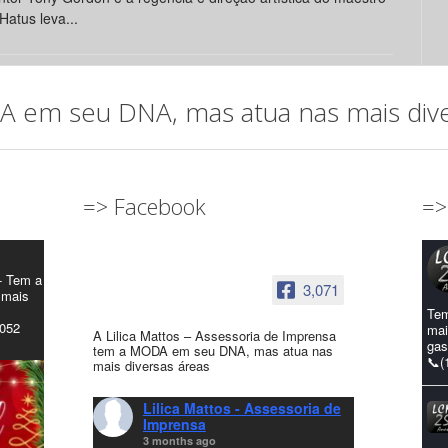
Hatus leva...
em seu DNA, mas atua nas mais diver
=> Facebook
=>
- Tem a
3,071
 mais
Tem
4052
mai
A Lilica Mattos – Assessoria de Imprensa
gas
tem a MODA em seu DNA, mas atua nas
📞(
mais diversas áreas
Lilica Mattos - Assessoria de
Imprensa
3 months ago