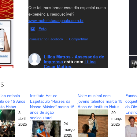
Que tal transformar esse dia especial numa
experiência inesquecível?
www.motoristasaopaulo.com.br
Foto
Visualizar no Facebook
·
Compartilhar
Lilica Mattos - Assessoria de
Imprensa
está com
Lilica
Cesar Mattos
.
7 months ago
A LCM Assessoria deseja um excelente
es
Natal e um 2026 repleto de conquistas e
realizações para todos clientes, jornalistas e
ica embala
Instituto Hatus:
Noite musical com
Funda
amigos que sempre nos acompanham!🎄✨
ulo de 15 Anos
Espetáculo “Raízes da
jovens talentos marca 15
coquet
tuto Hatus
Nossa Música” marca 15
Anos do Instituto Hatus
do Obs
🥂❤️
anos de ação
Ensino
8
20
#lcmassessoria
ssessoria
#natal
sociocultural
abril
março
#merrychristmas
#felizanonovo
24
2025
2025
#HappyNewYear
março
2025