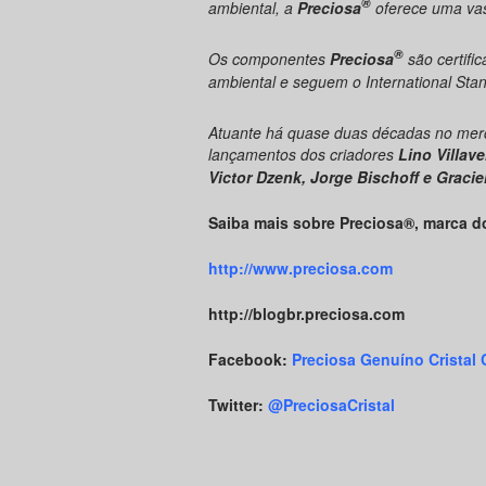
®
ambiental, a
Preciosa
oferece uma vast
®
Os componentes
Preciosa
são certifi
ambiental e seguem o International St
Atuante há quase duas décadas no merc
lançamentos dos criadores
Lino Villav
Victor Dzenk, Jorge Bischoff e Graciel
Saiba mais sobre Preciosa®, marca d
http://www.preciosa.com
http://blogbr.preciosa.com
Facebook:
Preciosa Genuíno Cristal
Twitter:
@PreciosaCristal