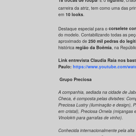
18 trocas de roupa
! E o
figurino
, cria
carreira da atriz, tem como uma das pr
em
10 looks
.
Destaque especial para o
corselete com
do modelo. Contabilizando todas as peç
aproximado de
250 mil pedras do legí
histórica
região da Boêmia
, na Repúbli
Link entrevista Claudia Raia nos bas
Paulo:
https://www.youtube.com/wa
Grupo Preciosa
A companhia, sediada na cidade de Jabl
Checa, é composta pelas divisões: Comp
Preciosa Lustry (iluminação e design), P
em cristal), Preciosa Ornela (miçangas e
Vinolok® para garrafas de vinho).
Conhecida internacionalmente pela alt