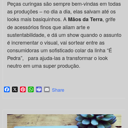
Peças curingas são sempre bem-vindas em todas
as produções – no dia a dia, elas salvam até os
looks mais basiquinhos. A
, grife
Mãos da Terra
de acessórios finos que aliam arte e
sustentabilidade, e dá um show quando o assunto
é incrementar o visual, vai sortear entre as
consumidoras um sofisticado colar da linha “É
Pedra”, para ajuda-las a transformar o look
neutro em uma super produção.
Facebook
X
Pinterest
WhatsApp
Teams
Email
Share