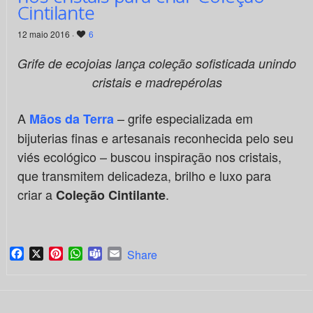
Cintilante
12 maio 2016 ·
6
Grife de ecojoias lança coleção sofisticada unindo
cristais
e madrepérolas
A
– grife especializada em
Mãos da Terra
bijuterias finas e artesanais reconhecida pelo seu
viés ecológico – buscou inspiração nos cristais,
que transmitem delicadeza, brilho e luxo para
criar a
.
Coleção Cintilante
Facebook
X
Pinterest
WhatsApp
Teams
Email
Share