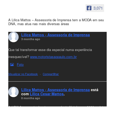
3,071
A Lilica Mattos – Assessoria de Imprensa tem a MODA em seu
DNA, mas atua nas mais diversas áreas
Lilica Mattos - Assessoria de Imprensa
3 months ago
Que tal transformar esse dia especial numa experiência
inesquecível?
www.motoristasaopaulo.com.br
Foto
Visualizar no Facebook
·
Compartilhar
Lilica Mattos - Assessoria de Imprensa
está
com
Lilica Cesar Mattos
.
8 months ago
A LCM Assessoria deseja um excelente Natal e um 2026 repleto
de conquistas e realizações para todos clientes, jornalistas e