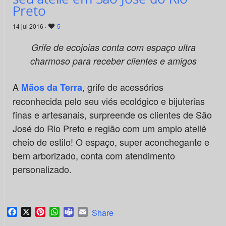
Preto
14 jul 2016 ·
5
Grife de ecojoias conta com espaço ultra
charmoso para receber
clientes e amigos
A
, grife de acessórios
Mãos da Terra
reconhecida pelo seu viés ecológico e bijuterias
finas e artesanais, surpreende os clientes de São
José do Rio Preto e região com um amplo ateliê
cheio de estilo! O espaço, super aconchegante e
bem arborizado, conta com atendimento
personalizado.
Facebook
X
Pinterest
WhatsApp
Teams
Email
Share