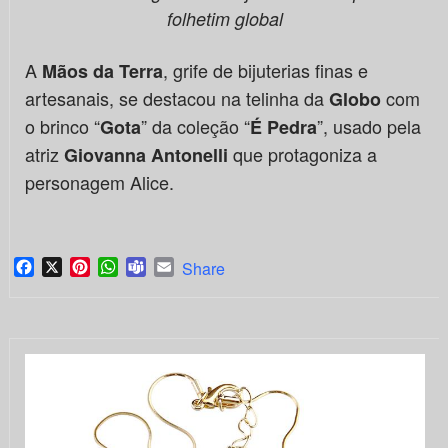
folhetim global
A
, grife de bijuterias finas e
Mãos da Terra
artesanais, se destacou na telinha da
com
Globo
o brinco “
” da coleção “
”, usado pela
Gota
É Pedra
atriz
que protagoniza a
Giovanna Antonelli
personagem Alice.
Facebook
X
Pinterest
WhatsApp
Teams
Email
Share