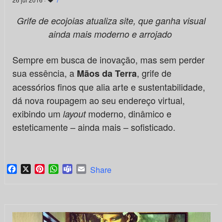
Grife de ecojoias atualiza site, que ganha visual
ainda mais moderno e arrojado
Sempre em busca de inovação, mas sem perder
sua essência, a
, grife de
Mãos da Terra
acessórios finos que alia arte e sustentabilidade,
dá nova roupagem ao seu endereço virtual,
exibindo um
moderno, dinâmico e
layout
esteticamente – ainda mais – sofisticado.
Facebook
X
Pinterest
WhatsApp
Teams
Email
Share