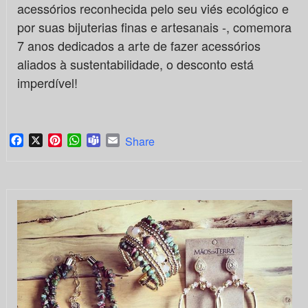
acessórios reconhecida pelo seu viés ecológico e
por suas bijuterias finas e artesanais -, comemora
7 anos dedicados a arte de fazer acessórios
aliados à sustentabilidade, o desconto está
imperdível!
Facebook
X
Pinterest
WhatsApp
Teams
Email
Share