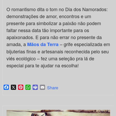
O romantismo dita o tom no Dia dos Namorados:
demonstrações de amor, encontros e um
presente para simbolizar a paixão não podem
faltar nessa data tão importante para os
apaixonados. E para não errar no presente da
amada, a
– grife especializada em
Mãos da Terra
bijuterias finas e artesanais reconhecida pelo seu
viés ecológico – fez uma seleção pra lá de
especial para te ajudar na escolha!
Facebook
X
Pinterest
WhatsApp
Teams
Email
Share