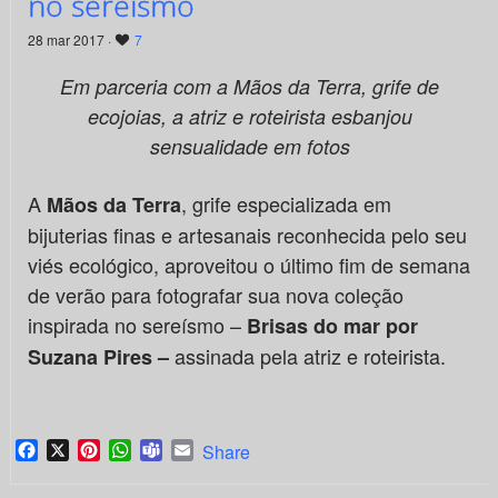
no sereísmo
28 mar 2017 ·
7
Em parceria com a Mãos da Terra, grife de
ecojoias, a atriz e roteirista esbanjou
sensualidade em fotos
A
, grife especializada em
Mãos da Terra
bijuterias finas e artesanais reconhecida pelo seu
viés ecológico, aproveitou o último fim de semana
de verão para fotografar sua nova coleção
inspirada no sereísmo –
Brisas do mar por
assinada pela atriz e roteirista.
Suzana Pires –
Facebook
X
Pinterest
WhatsApp
Teams
Email
Share