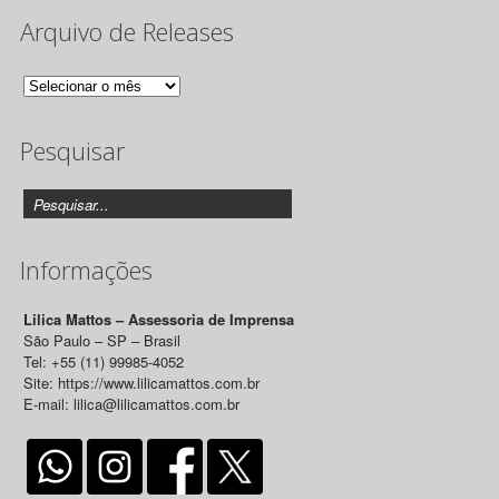
Arquivo de Releases
Arquivo
de
Pesquisar
Releases
Informações
Lilica Mattos – Assessoria de Imprensa
São Paulo – SP – Brasil
Tel: +55 (11) 99985-4052
Site: https://www.lilicamattos.com.br
E-mail: lilica@lilicamattos.com.br