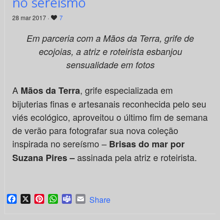
no sereísmo
28 mar 2017 ·
7
Em parceria com a Mãos da Terra, grife de
ecojoias, a atriz e roteirista esbanjou
sensualidade em fotos
A
, grife especializada em
Mãos da Terra
bijuterias finas e artesanais reconhecida pelo seu
viés ecológico, aproveitou o último fim de semana
de verão para fotografar sua nova coleção
inspirada no sereísmo –
Brisas do mar por
assinada pela atriz e roteirista.
Suzana Pires –
Facebook
X
Pinterest
WhatsApp
Teams
Email
Share