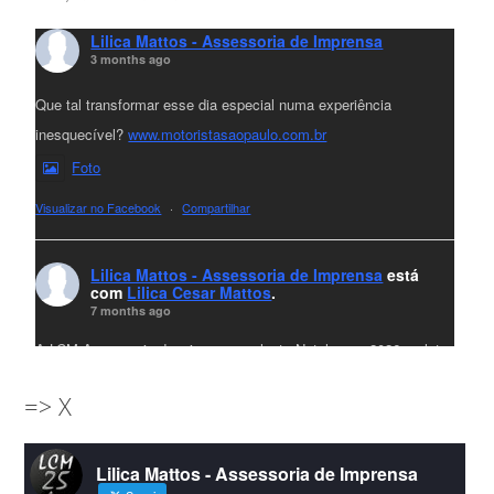
Lilica Mattos - Assessoria de Imprensa
3 months ago
Que tal transformar esse dia especial numa experiência
inesquecível?
www.motoristasaopaulo.com.br
Foto
Visualizar no Facebook
·
Compartilhar
Lilica Mattos - Assessoria de Imprensa
está
com
Lilica Cesar Mattos
.
7 months ago
A LCM Assessoria deseja um excelente Natal e um 2026 repleto
de conquistas e realizações para todos clientes, jornalistas e
=> X
amigos que sempre nos acompanham!🎄✨🥂❤️
#lcmassessoria
ssessoria
#natal
#merrychristmas
#felizanonovo
Lilica Mattos - Assessoria de Imprensa
#HappyNewYear