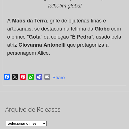
folhetim global
A
, grife de bijuterias finas e
Mãos da Terra
artesanais, se destacou na telinha da
com
Globo
o brinco “
” da coleção “
”, usado pela
Gota
É Pedra
atriz
que protagoniza a
Giovanna Antonelli
personagem Alice.
Facebook
X
Pinterest
WhatsApp
Teams
Email
Share
Arquivo de Releases
Arquivo