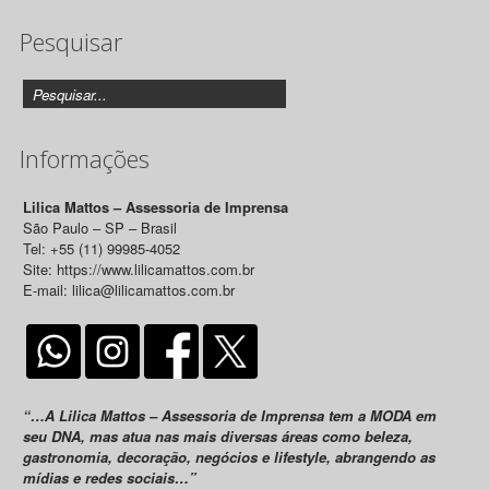
de
Pesquisar
Releases
Informações
Lilica Mattos – Assessoria de Imprensa
São Paulo – SP – Brasil
Tel: +55 (11) 99985-4052
Site: https://www.lilicamattos.com.br
E-mail: lilica@lilicamattos.com.br
“…A Lilica Mattos – Assessoria de Imprensa tem a MODA em
seu DNA, mas atua nas mais diversas áreas como beleza,
gastronomia, decoração, negócios e lifestyle, abrangendo as
mídias e redes sociais…”