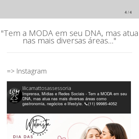
4 / 4
"Tem a MODA em seu DNA, mas atua
nas mais diversas áreas..."
=> Instagram
lilicamattosassessoria
Imprensa, Mídias e Redes Sociais - Tem a MODA em seu
DNA, mas atua nas mais diversas áreas como
gastronomia, negócios e lifestyle. 📞(11) 99985-4052