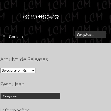
\\
Contato
Arquivo de Releases
Arquivo
de
Releases
Pesquisar
Informações