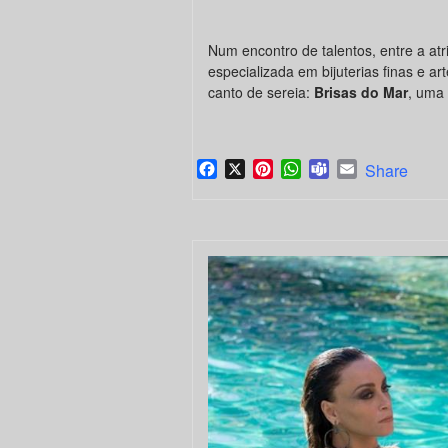
Num encontro de talentos, entre a atr
especializada em bijuterias finas e a
canto de sereia:
Brisas do Mar
, uma 
Facebook
X
Pinterest
WhatsApp
Teams
Email
Share