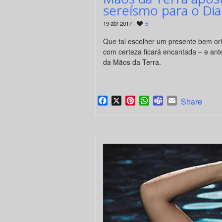
sereísmo para o Di
19 abr 2017 ·
5
Que tal escolher um presente bem ori
com certeza ficará encantada – e ant
da Mãos da Terra.
Facebook
X
Pinterest
WhatsApp
Teams
Email
Share