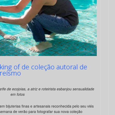
ing of de coleção autoral de
ereísmo
fe de ecojoias, a atriz e roteirista esbanjou sensualidade
em fotos
 em bijuterias finas e artesanais reconhecida pelo seu viés
e semana de verão para fotografar sua nova coleção