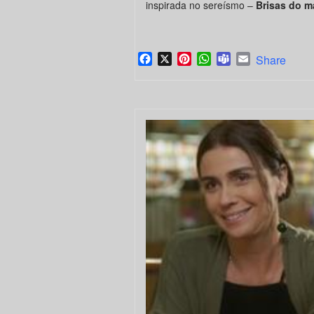
inspirada no sereísmo –
Brisas do m
Facebook
X
Pinterest
WhatsApp
Teams
Email
Share