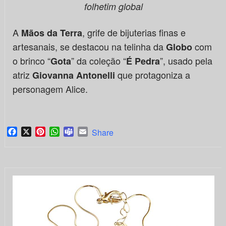
folhetim global
A
, grife de bijuterias finas e
Mãos da Terra
artesanais, se destacou na telinha da
com
Globo
o brinco “
” da coleção “
”, usado pela
Gota
É Pedra
atriz
que protagoniza a
Giovanna Antonelli
personagem Alice.
Facebook
X
Pinterest
WhatsApp
Teams
Email
Share