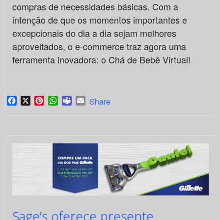
compras de necessidades básicas. Com a
intenção de que os momentos importantes e
excepcionais do dia a dia sejam melhores
aproveitados, o e-commerce traz agora uma
ferramenta inovadora: o Chá de Bebê Virtual!
Facebook
X
Pinterest
WhatsApp
Teams
Email
Share
Sage’s oferece presente