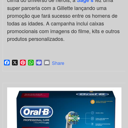
super parceria com a Gillette lançando uma
promoção que fará sucesso entre os homens de
todas as idades. A campanha inclui caixas
promocionais com imagens do filme, kits e outros
produtos personalizados.
Facebook
X
Pinterest
WhatsApp
Teams
Email
Share