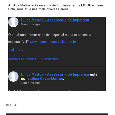
A Lilica Mattos – Assessoria de Imprensa tem a MODA em seu
DNA, mas atua nas mais diversas áreas
Lilica Mattos - Assessoria de Imprensa
3 months ago
Que tal transformar esse dia especial numa experiência
inesquecível?
www.motoristasaopaulo.com.br
Foto
Visualizar no Facebook
·
Compartilhar
Lilica Mattos - Assessoria de Imprensa
está
com
Lilica Cesar Mattos
.
7 months ago
A LCM Assessoria deseja um excelente Natal e um 2026 repleto
de conquistas e realizações para todos clientes, jornalistas e
=> X
amigos que sempre nos acompanham!🎄✨🥂❤️
#lcmassessoria
ssessoria
#natal
#merrychristmas
#felizanonovo