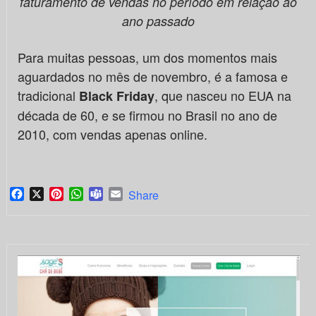
faturamento de vendas no período em relação ao
ano passado
Para muitas pessoas, um dos momentos mais
aguardados no mês de novembro, é a famosa e
tradicional
, que nasceu no EUA na
Black Friday
década de 60, e se firmou no Brasil no ano de
2010, com vendas apenas online.
Facebook
X
Pinterest
WhatsApp
Teams
Email
Share