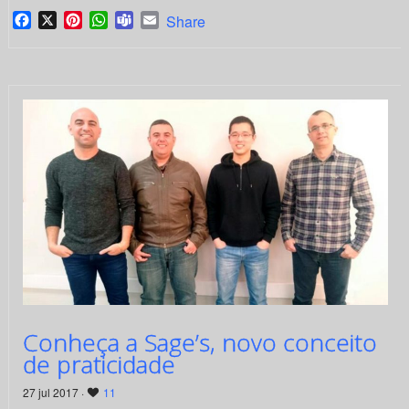
Facebook
X
Pinterest
WhatsApp
Teams
Email
Share
Conheça a Sage’s, novo conceito
de praticidade
27 jul 2017 ·
11