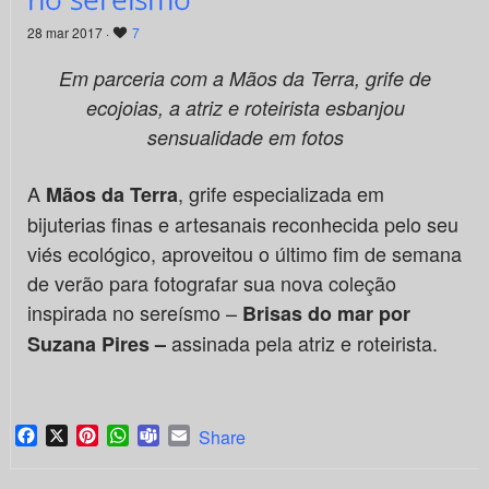
28 mar 2017 ·
7
Em parceria com a Mãos da Terra, grife de
ecojoias, a atriz e roteirista esbanjou
sensualidade em fotos
A
, grife especializada em
Mãos da Terra
bijuterias finas e artesanais reconhecida pelo seu
viés ecológico, aproveitou o último fim de semana
de verão para fotografar sua nova coleção
inspirada no sereísmo –
Brisas do mar por
assinada pela atriz e roteirista.
Suzana Pires –
Facebook
X
Pinterest
WhatsApp
Teams
Email
Share