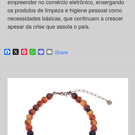
empreender no comércio eletrônico, enxergando
os produtos de limpeza e higiene pessoal como
necessidades básicas, que continuam a crescer
apesar da crise que assola o país.
Facebook
X
Pinterest
WhatsApp
Teams
Email
Share