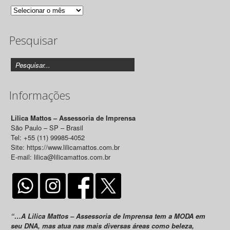
Arquivo
de
Pesquisar
Releases
Informações
Lilica Mattos – Assessoria de Imprensa
São Paulo – SP – Brasil
Tel: +55 (11) 99985-4052
Site: https://www.lilicamattos.com.br
E-mail: lilica@lilicamattos.com.br
“…A Lilica Mattos – Assessoria de Imprensa tem a MODA em
seu DNA, mas atua nas mais diversas áreas como beleza,