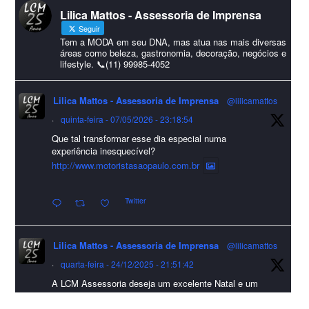
Lilica Mattos - Assessoria de Imprensa
#HappyNewYear
Seguir
Foto
Tem a MODA em seu DNA, mas atua nas mais diversas
áreas como beleza, gastronomia, decoração, negócios e
lifestyle. 📞(11) 99985-4052
Visualizar no Facebook
·
Compartilhar
Lilica Mattos - Assessoria de Imprensa
@lilicamattos
Lilica Mattos - Assessoria de Imprensa
9 months ago
·
quinta-feira - 07/05/2026 - 23:18:54
Que tal transformar esse dia especial numa
A Abrafas - Associação Brasileira de Fibras Artificiais e
experiência inesquecível?
Sintéticas foi destaque na Revista Química e Derivados, na
http://www.motoristasaopaulo.com.br
extensa matéria sobre o setor "Produção de fibras químicas e as
Twitter
incertezas do mercado global".
Confira detalhes 🗞📰📈
Lilica Mattos - Assessoria de Imprensa
@lilicamattos
#sustentabilidade
#FibrasSintéticas
#EconomiaCircular
#Abrafas
·
quarta-feira - 24/12/2025 - 21:51:42
#IndústriaTêxtil
A LCM Assessoria deseja um excelente Natal e um
Foto
2026 repleto de conquistas e realizações para todos
clientes, jornalistas e amigos que sempre nos