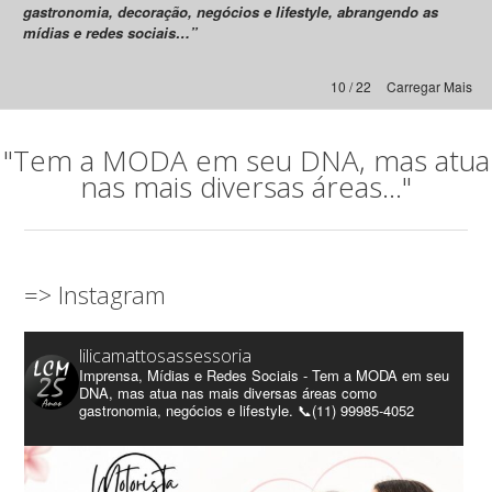
gastronomia, decoração, negócios e lifestyle, abrangendo as
mídias e redes sociais…”
10 / 22
Carregar Mais
"Tem a MODA em seu DNA, mas atua
nas mais diversas áreas..."
=> Instagram
lilicamattosassessoria
Imprensa, Mídias e Redes Sociais - Tem a MODA em seu
DNA, mas atua nas mais diversas áreas como
gastronomia, negócios e lifestyle. 📞(11) 99985-4052