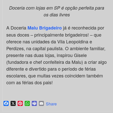
Doceria com lojas em SP é opção perfeita para
os dias livres
A Doceria
já é reconhecida por
Malu Brigadeiro
seus doces – principalmente brigadeiros! – que
oferece nas unidades da Vila Leopoldina e
Perdizes, na capital paulista. O ambiente familiar,
presente nas duas lojas, inspirou Gisele
(fundadora e chef confeiteira da Malu) a criar algo
diferente e divertido para o período de férias
escolares, que muitas vezes coincidem também
com as férias dos pais!
Facebook
X
Pinterest
WhatsApp
Teams
Email
Share