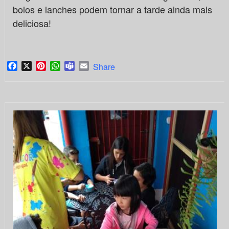
bolos e lanches podem tornar a tarde ainda mais
deliciosa!
Facebook
X
Pinterest
WhatsApp
Teams
Email
Share