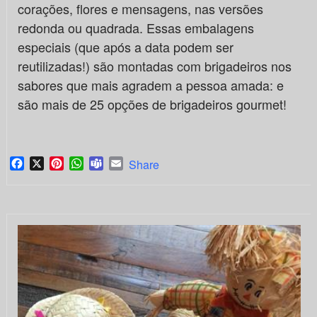
corações, flores e mensagens, nas versões
redonda ou quadrada. Essas embalagens
especiais (que após a data podem ser
reutilizadas!) são montadas com brigadeiros nos
sabores que mais agradem a pessoa amada: e
são mais de 25 opções de brigadeiros gourmet!
Facebook
X
Pinterest
WhatsApp
Teams
Email
Share