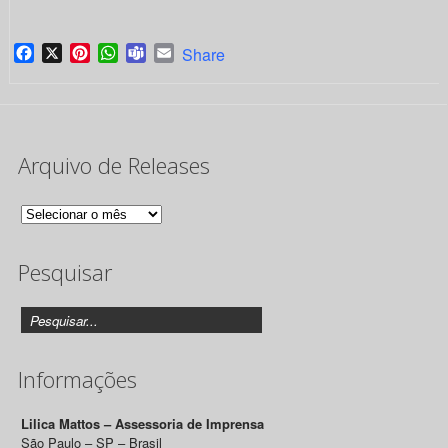
Facebook
X
Pinterest
WhatsApp
Teams
Email
Share
Arquivo de Releases
Arquivo
de
Pesquisar
Releases
Informações
Lilica Mattos – Assessoria de Imprensa
São Paulo – SP – Brasil