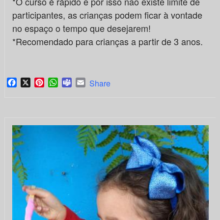
*O curso é rápido e por isso não existe limite de
participantes, as crianças podem ficar à vontade
no espaço o tempo que desejarem!
*Recomendado para crianças a partir de 3 anos.
Facebook
X
Pinterest
WhatsApp
Teams
Email
Share