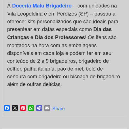
A
– com unidades na
Doceria Malu Brigadeiro
Vila Leopoldina e em Perdizes (SP) – passou a
oferecer kits personalizados que são ideais para
presentear em datas especiais como
Dia das
! Os itens são
Crianças e Dia dos Professores
montados na hora com as embalagens
disponíveis em cada loja e podem ter em seu
conteúdo de 2 a 9 brigadeiros, brigadeiro de
colher, palha italiana, pão de mel, bolo de
cenoura com brigadeiro ou bisnaga de brigadeiro
além de outras delícias.
Facebook
X
Pinterest
WhatsApp
Teams
Email
Share