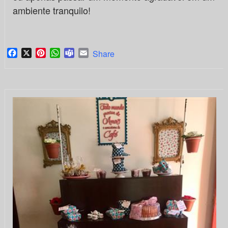
ambiente tranquilo!
Facebook
X
Pinterest
WhatsApp
Teams
Email
Share