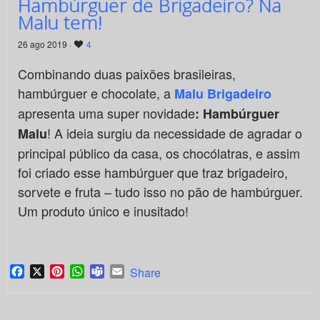
Hambúrguer de Brigadeiro? Na
Malu tem!
26 ago 2019 ·
4
Combinando duas paixões brasileiras,
hambúrguer e chocolate, a
Malu Brigadeiro
apresenta uma super novidade
: Hambúrguer
! A ideia surgiu da necessidade de agradar o
Malu
principal público da casa, os chocólatras, e assim
foi criado esse hambúrguer que traz brigadeiro,
sorvete e fruta – tudo isso no pão de hambúrguer.
Um produto único e inusitado!
Facebook
X
Pinterest
WhatsApp
Teams
Email
Share