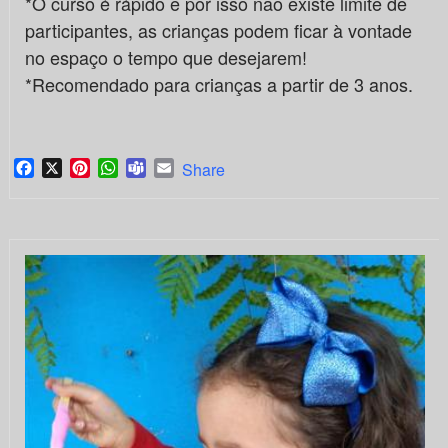
*O curso é rápido e por isso não existe limite de
participantes, as crianças podem ficar à vontade
no espaço o tempo que desejarem!
*Recomendado para crianças a partir de 3 anos.
Facebook
X
Pinterest
WhatsApp
Teams
Email
Share