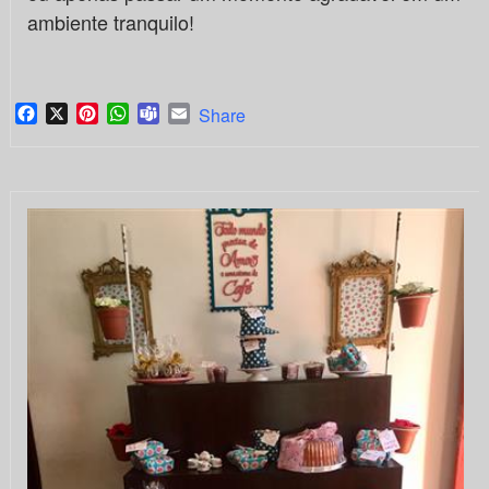
ambiente tranquilo!
Facebook
X
Pinterest
WhatsApp
Teams
Email
Share