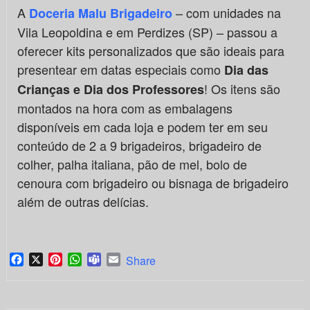
A
– com unidades na
Doceria Malu Brigadeiro
Vila Leopoldina e em Perdizes (SP) – passou a
oferecer kits personalizados que são ideais para
presentear em datas especiais como
Dia das
! Os itens são
Crianças e Dia dos Professores
montados na hora com as embalagens
disponíveis em cada loja e podem ter em seu
conteúdo de 2 a 9 brigadeiros, brigadeiro de
colher, palha italiana, pão de mel, bolo de
cenoura com brigadeiro ou bisnaga de brigadeiro
além de outras delícias.
Facebook
X
Pinterest
WhatsApp
Teams
Email
Share