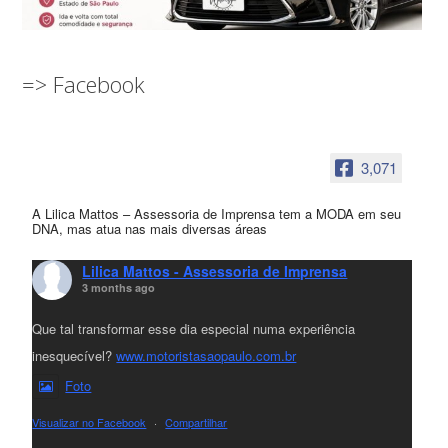
=> Facebook
3,071
A Lilica Mattos – Assessoria de Imprensa tem a MODA em seu
DNA, mas atua nas mais diversas áreas
Lilica Mattos - Assessoria de Imprensa
3 months ago
Que tal transformar esse dia especial numa experiência
inesquecível?
www.motoristasaopaulo.com.br
Foto
Visualizar no Facebook
·
Compartilhar