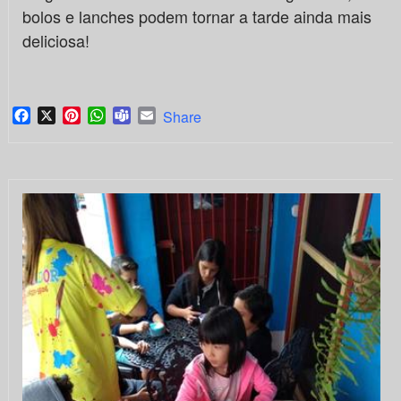
bolos e lanches podem tornar a tarde ainda mais
deliciosa!
Facebook
X
Pinterest
WhatsApp
Teams
Email
Share