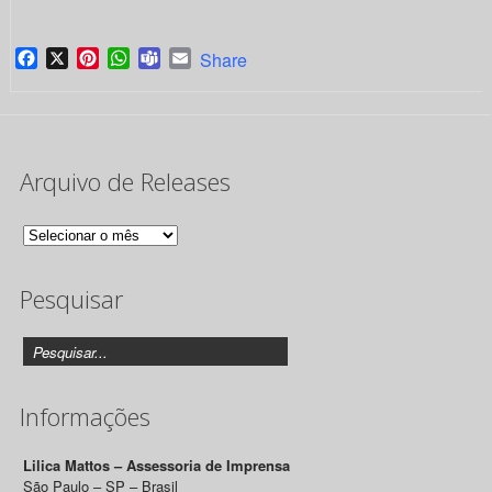
Facebook
X
Pinterest
WhatsApp
Teams
Email
Share
Arquivo de Releases
Arquivo
de
Pesquisar
Releases
Informações
Lilica Mattos – Assessoria de Imprensa
São Paulo – SP – Brasil