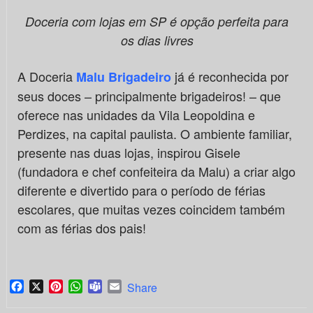
Doceria com lojas em SP é opção perfeita para
os dias livres
A Doceria
já é reconhecida por
Malu Brigadeiro
seus doces – principalmente brigadeiros! – que
oferece nas unidades da Vila Leopoldina e
Perdizes, na capital paulista. O ambiente familiar,
presente nas duas lojas, inspirou Gisele
(fundadora e chef confeiteira da Malu) a criar algo
diferente e divertido para o período de férias
escolares, que muitas vezes coincidem também
com as férias dos pais!
Facebook
X
Pinterest
WhatsApp
Teams
Email
Share