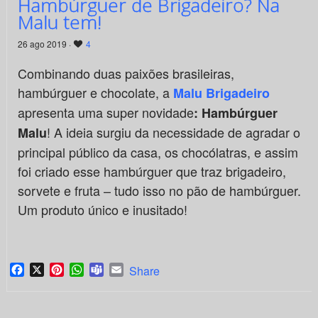
Hambúrguer de Brigadeiro? Na
Malu tem!
26 ago 2019 ·
4
Combinando duas paixões brasileiras,
hambúrguer e chocolate, a
Malu Brigadeiro
apresenta uma super novidade
: Hambúrguer
! A ideia surgiu da necessidade de agradar o
Malu
principal público da casa, os chocólatras, e assim
foi criado esse hambúrguer que traz brigadeiro,
sorvete e fruta – tudo isso no pão de hambúrguer.
Um produto único e inusitado!
Facebook
X
Pinterest
WhatsApp
Teams
Email
Share