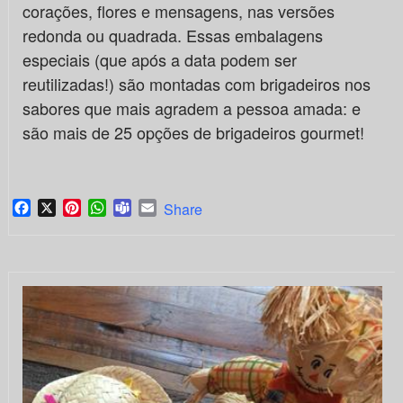
corações, flores e mensagens, nas versões
redonda ou quadrada. Essas embalagens
especiais (que após a data podem ser
reutilizadas!) são montadas com brigadeiros nos
sabores que mais agradem a pessoa amada: e
são mais de 25 opções de brigadeiros gourmet!
Facebook
X
Pinterest
WhatsApp
Teams
Email
Share