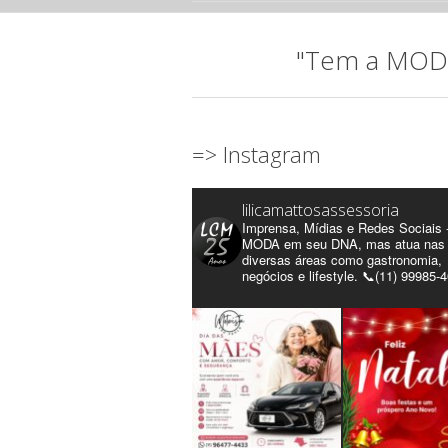
"Tem a MODA 
=> Instagram
lilicamattosassessoria
Imprensa, Mídias e Redes Sociais 
MODA em seu DNA, mas atua nas
diversas áreas como gastronomia,
negócios e lifestyle. 📞(11) 99985-