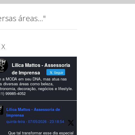
sas áreas..."
 X
Lilica Mattos - Assessoria
de Imprensa
Seguir
 a MODA em seu DNA, mas atua nas
s diversas áreas como beleza,
tronomia, decoração, negócios e lifestyle.
11) 99985-4052
Lilica Mattos - Assessoria de
Imprensa
quinta-feira - 07/05/2026 - 23:18:54
Que tal transformar esse dia especial