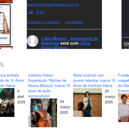
www.motoristasaopaulo.com.br
Foto
Visualizar no Facebook
·
Compartilhar
Lilica Mattos - Assessoria de
Imprensa
está com
Lilica
Cesar Mattos
.
7 months ago
A LCM Assessoria deseja um excelente
es
Natal e um 2026 repleto de conquistas e
realizações para todos clientes, jornalistas e
ica embala
Instituto Hatus:
Noite musical com
Funda
amigos que sempre nos acompanham!🎄✨
ulo de 15 Anos
Espetáculo “Raízes da
jovens talentos marca 15
coquet
tuto Hatus
Nossa Música” marca 15
Anos do Instituto Hatus
do Obs
🥂❤️
anos de ação
Ensino
8
20
#lcmassessoria
ssessoria
#natal
sociocultural
abril
março
#merrychristmas
#felizanonovo
24
2025
2025
#HappyNewYear
março
2025
Foto
Visualizar no Facebook
·
Compartilhar