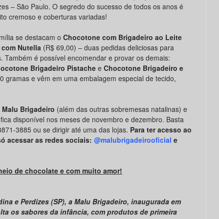
zes – São Paulo. O segredo do sucesso de todos os anos é
to cremoso e coberturas variadas!
amília se destacam o
Chocotone com Brigadeiro ao Leite
 com Nutella
(R$ 69,00) – duas pedidas deliciosas para
s. Também é possível encomendar e provar os demais:
ocotone Brigadeiro Pistache
e
Chocotone Brigadeiro e
0 gramas e vêm em uma embalagem especial de tecido,
 Malu Brigadeiro
(além das outras sobremesas natalinas) e
 fica disponível nos meses de novembro e dezembro. Basta
871-3885 ou se dirigir até uma das lojas.
Para ter acesso ao
só acessar as redes sociais:
@malubrigadeirooficial
e
cheio de chocolate e com muito amor!
dina e Perdizes (SP), a Malu Brigadeiro, inaugurada em
lta os sabores da infância, com produtos de primeira