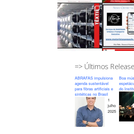
=> Últimos Releas
ABRAFAS impulsiona
Boa mús
agenda sustentável
espetác
para fibras artificiais e
do Insti
sintéticas no Brasil
1
Seguir
Carregar mais...
julho
2025