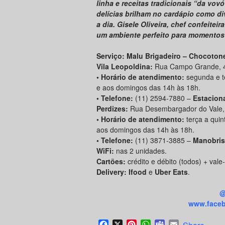
linha e receitas tradicionais “da vov
delícias brilham no cardápio como div
a dia. Gisele Oliveira, chef confeitei
um ambiente perfeito para momentos 
Serviço: Malu Brigadeiro – Chocoton
Vila Leopoldina:
Rua Campo Grande, 46
• Horário de atendimento:
segunda e t
e aos domingos das 14h às 18h.
• Telefone:
(11) 2594-7880 –
Estacion
Perdizes:
Rua Desembargador do Vale, 
• Horário de atendimento:
terça a quin
aos domingos das 14h às 18h.
• Telefone:
(11) 3871-3885 –
Manobris
WiFi:
nas 2 unidades.
Cartões:
crédito e débito (todos) + vale-
Delivery: Ifood
e
Uber Eats
.
@
www.faceb
Facebook
X
Pinterest
WhatsApp
Teams
Email