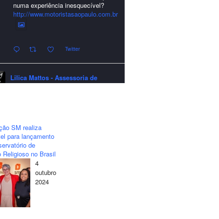
numa experiência inesquecível?
http://www.motoristasaopaulo.com.br
Twitter
Lilica Mattos - Assessoria de
Imprensa
quarta-feira - 24/12/2025 - 21:51:42
A LCM Assessoria deseja um
excelente Natal e um 2026 repleto de
ção SM realiza
conquistas e realizações para todos
el para lançamento
clientes, jornalistas e amigos que
ervatório de
sempre nos acompanham!🎄✨🥂❤️
 Religioso no Brasil
4
#lcmassessoria
#assessoria
#natal
outubro
#merrychristmas
#felizanonovo
2024
#happynewyear
Twitter