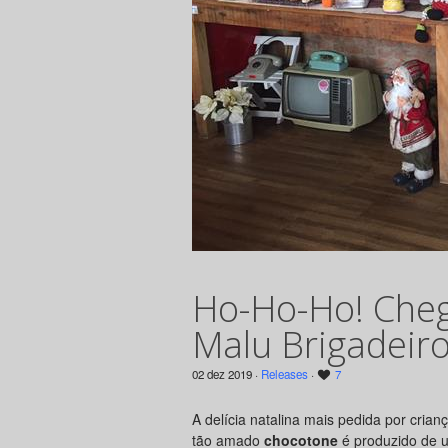
Ho-Ho-Ho! Che
Malu Brigadeir
02 dez 2019 ·
Releases
·
7
A delícia natalina mais pedida por cria
tão amado
chocotone
é produzido de u