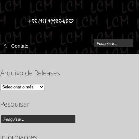
\\
Contato
Arquivo de Releases
Arquivo
de
Releases
Pesquisar
Informações