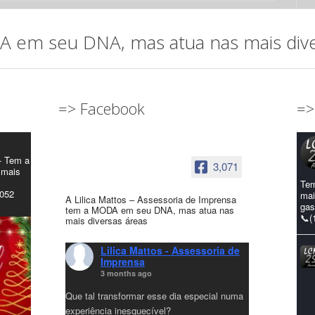
em seu DNA, mas atua nas mais diver
=> Facebook
=>
- Tem a
3,071
 mais
Tem
4052
mai
A Lilica Mattos – Assessoria de Imprensa
gas
tem a MODA em seu DNA, mas atua nas
📞(
mais diversas áreas
Lilica Mattos - Assessoria de
Imprensa
3 months ago
Que tal transformar esse dia especial numa
experiência inesquecível?