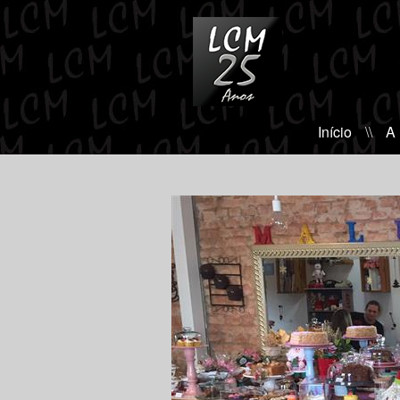
Início
\\
A