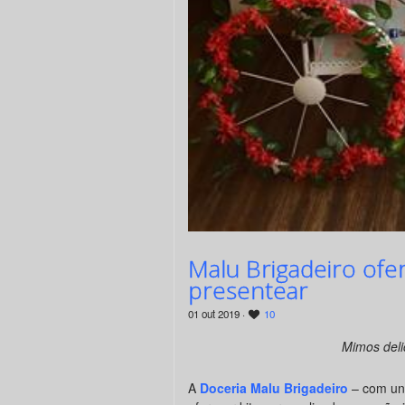
Malu Brigadeiro ofe
presentear
01 out 2019 ·
10
Mimos deli
A
Doceria Malu Brigadeiro
– com uni