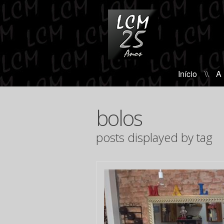
Início
\\
A
bolos
posts displayed by tag