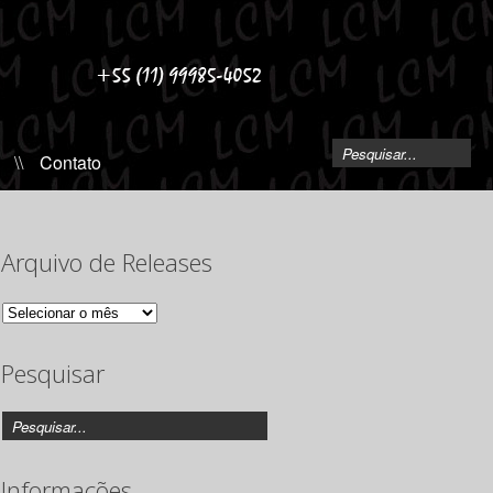
\\
Contato
Arquivo de Releases
Arquivo
de
Releases
Pesquisar
Informações