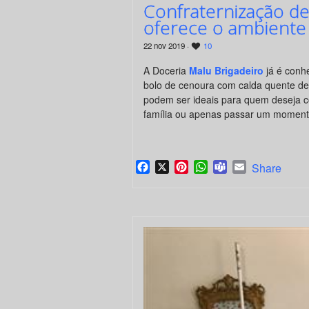
Confraternização de
oferece o ambiente 
22 nov 2019 ·
10
A Doceria
Malu Brigadeiro
já é conhe
bolo de cenoura com calda quente de 
podem ser ideais para quem deseja c
família ou apenas passar um moment
Facebook
X
Pinterest
WhatsApp
Teams
Email
Share