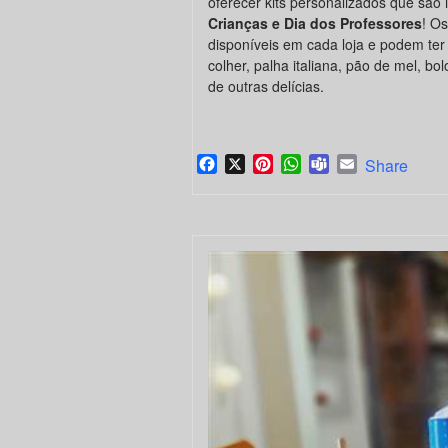
oferecer kits personalizados que são
Crianças e Dia dos Professores
! O
disponíveis em cada loja e podem ter
colher, palha italiana, pão de mel, b
de outras delícias.
Facebook
X
Pinterest
WhatsApp
Teams
Email
Share