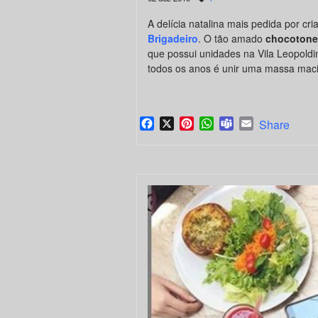
A delícia natalina mais pedida por cr
Brigadeiro
. O tão amado
chocotone
que possui unidades na Vila Leopold
todos os anos é unir uma massa maci
Facebook
X
Pinterest
WhatsApp
Teams
Email
Share