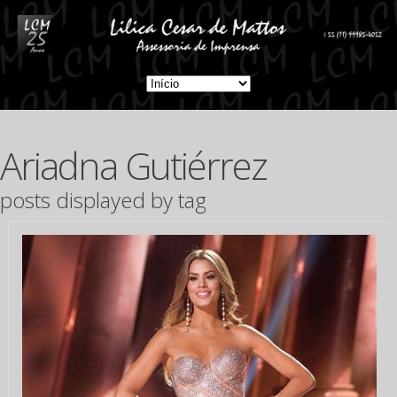
Ariadna Gutiérrez
posts displayed by tag