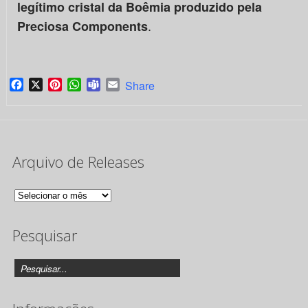
legítimo cristal da Boêmia
produzido pela
.
Preciosa Components
Facebook
X
Pinterest
WhatsApp
Teams
Email
Share
Arquivo de Releases
Arquivo
de
Pesquisar
Releases