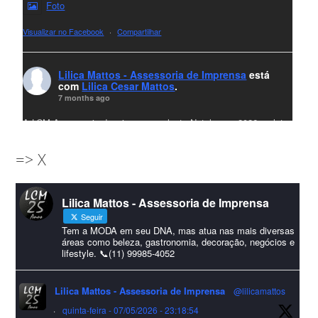
Foto
Visualizar no Facebook
·
Compartilhar
Lilica Mattos - Assessoria de Imprensa
está
com
Lilica Cesar Mattos
.
7 months ago
A LCM Assessoria deseja um excelente Natal e um 2026 repleto
de conquistas e realizações para todos clientes, jornalistas e
=> X
amigos que sempre nos acompanham!🎄✨🥂❤️
#lcmassessoria
ssessoria
#natal
#merrychristmas
#felizanonovo
Lilica Mattos - Assessoria de Imprensa
#HappyNewYear
Seguir
Foto
Tem a MODA em seu DNA, mas atua nas mais diversas
áreas como beleza, gastronomia, decoração, negócios e
lifestyle. 📞(11) 99985-4052
Visualizar no Facebook
·
Compartilhar
Lilica Mattos - Assessoria de Imprensa
@lilicamattos
Lilica Mattos - Assessoria de Imprensa
9 months ago
·
quinta-feira - 07/05/2026 - 23:18:54