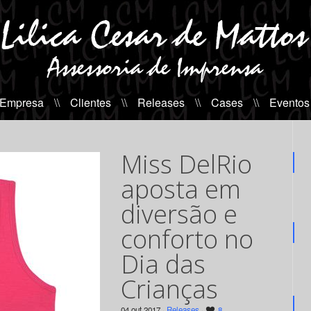
 Empresa
\\
Clientes
\\
Releases
\\
Cases
\\
Eventos
Miss DelRio
aposta em
diversão e
conforto no
Dia das
Crianças
04 out 2017 ·
Releases
·
8