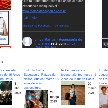
Que tal transformar esse dia especial numa
experiência inesquecível?
www.motoristasaopaulo.com.br
Foto
Visualizar no Facebook
·
Compartilhar
Lilica Mattos - Assessoria de
Imprensa
está com
Lilica
Cesar Mattos
.
7 months ago
A LCM Assessoria deseja um excelente
es
Natal e um 2026 repleto de conquistas e
realizações para todos clientes, jornalistas e
ica embala
Instituto Hatus:
Noite musical com
Funda
amigos que sempre nos acompanham!🎄✨
ulo de 15 Anos
Espetáculo “Raízes da
jovens talentos marca 15
coquet
tuto Hatus
Nossa Música” marca 15
Anos do Instituto Hatus
do Obs
🥂❤️
anos de ação
Ensino
8
20
#lcmassessoria
ssessoria
#natal
sociocultural
abril
março
#merrychristmas
#felizanonovo
24
2025
2025
#HappyNewYear
março
2025
Foto