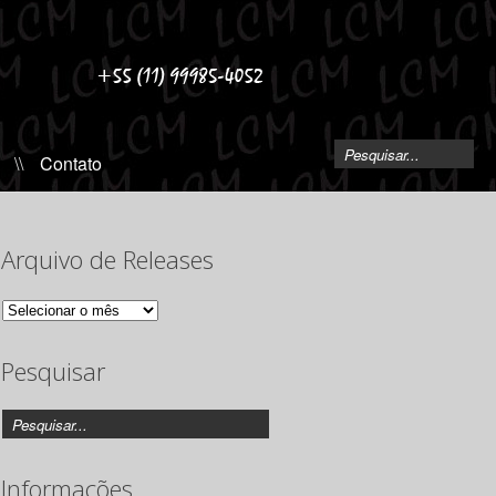
\\
Contato
Arquivo de Releases
Arquivo
de
Releases
Pesquisar
Informações