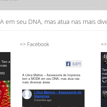
em seu DNA, mas atua nas mais diver
=> Facebook
=>
- Tem a
3,071
 mais
Tem
4052
mai
A Lilica Mattos – Assessoria de Imprensa
gas
tem a MODA em seu DNA, mas atua nas
📞(
mais diversas áreas
Lilica Mattos - Assessoria de
Imprensa
3 months ago