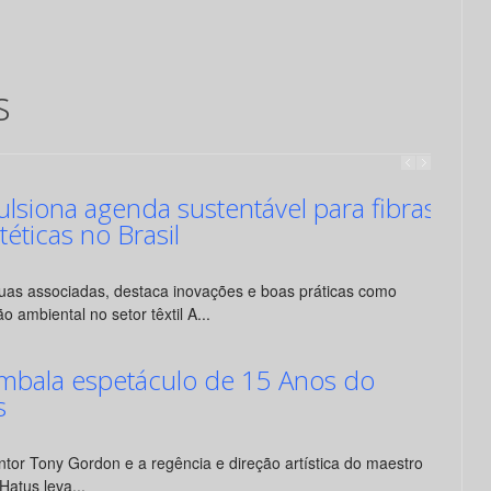
s
siona agenda sustentável para fibras
ntéticas no Brasil
suas associadas, destaca inovações e boas práticas como
o ambiental no setor têxtil A...
mbala espetáculo de 15 Anos do
s
tor Tony Gordon e a regência e direção artística do maestro
Hatus leva...