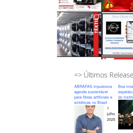
=> Últimos Releas
ABRAFAS impulsiona
Boa mús
agenda sustentável
espetác
para fibras artificiais e
do Insti
sintéticas no Brasil
1
Seguir
Carregar mais...
julho
2025