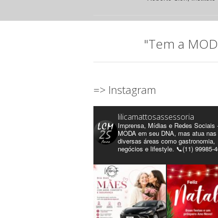
"Tem a MODA 
=> Instagram
lilicamattosassessoria
Imprensa, Mídias e Redes Sociais 
MODA em seu DNA, mas atua nas
diversas áreas como gastronomia,
negócios e lifestyle. 📞(11) 99985-