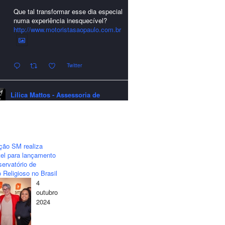
Que tal transformar esse dia especial
numa experiência inesquecível?
http://www.motoristasaopaulo.com.br
Twitter
Lilica Mattos - Assessoria de
Imprensa
quarta-feira - 24/12/2025 - 21:51:42
A LCM Assessoria deseja um
excelente Natal e um 2026 repleto de
ção SM realiza
conquistas e realizações para todos
el para lançamento
clientes, jornalistas e amigos que
ervatório de
sempre nos acompanham!🎄✨🥂❤️
 Religioso no Brasil
4
#lcmassessoria
#assessoria
#natal
outubro
#merrychristmas
#felizanonovo
2024
#happynewyear