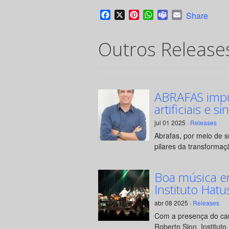
Facebook
X
Pinterest
WhatsApp
Teams
Email
Share
Outros Release
ABRAFAS impul
artificiais e si
jul 01 2025 ·
Releases
Abrafas, por meio de 
pilares da transformaçã
Boa música e
Instituto Hatu
abr 08 2025 ·
Releases
Com a presença do can
Roberto Sion, Instituto 