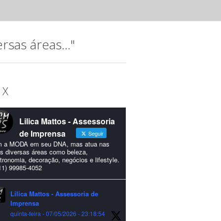
sas áreas..."
 X
Lilica Mattos - Assessoria
de Imprensa
Seguir
 a MODA em seu DNA, mas atua nas
s diversas áreas como beleza,
tronomia, decoração, negócios e lifestyle.
11) 99985-4052
Lilica Mattos - Assessoria de
Imprensa
quinta-feira - 07/05/2026 - 23:18:54