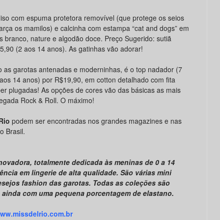
 liso com espuma protetora removível (que protege os seios
rça os mamilos) e calcinha com estampa “cat and dogs” em
s branco, nature e algodão doce. Preço Sugerido: sutiã
5,90 (2 aos 14 anos). As gatinhas vão adorar!
o as garotas antenadas e moderninhas, é o top nadador (7
 aos 14 anos) por R$19,90, em cotton detalhado com fita
uper plugadas! As opções de cores vão das básicas as mais
pegada Rock & Roll. O máximo!
Rio
podem ser encontradas nos grandes magazines e nas
o Brasil.
 inovadora, totalmente dedicada às meninas de 0 a 14
ência em lingerie de alta qualidade. São várias mini
sejos fashion das garotas. Todas as coleções são
 ainda com uma pequena porcentagem de elastano.
ww.missdelrio.com.br