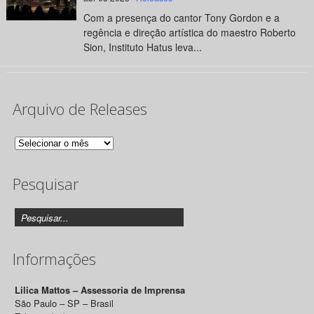
Com a presença do cantor Tony Gordon e a
regência e direção artística do maestro Roberto
Sion, Instituto Hatus leva...
Arquivo de Releases
Arquivo
de
Pesquisar
Releases
Informações
Lilica Mattos – Assessoria de Imprensa
São Paulo – SP – Brasil