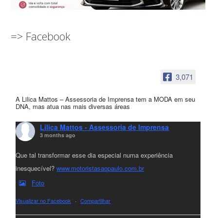
=> Facebook
3,071
A Lilica Mattos – Assessoria de Imprensa tem a MODA em seu
DNA, mas atua nas mais diversas áreas
Lilica Mattos - Assessoria de Imprensa
3 months ago
Que tal transformar esse dia especial numa experiência
inesquecível?
www.motoristasaopaulo.com.br
Foto
Visualizar no Facebook
·
Compartilhar