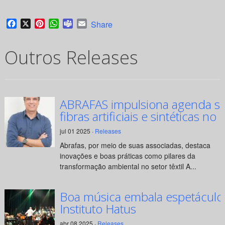
Facebook
X
Pinterest
WhatsApp
Teams
Email
Share
Outros Releases
ABRAFAS impulsiona agenda su
fibras artificiais e sintéticas no 
jul 01 2025 ·
Releases
Abrafas, por meio de suas associadas, destaca
inovações e boas práticas como pilares da
transformação ambiental no setor têxtil A...
Boa música embala espetáculo
Instituto Hatus
abr 08 2025 ·
Releases