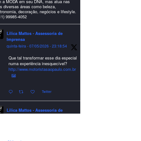
 a MODA em seu DNA, mas atua nas
s diversas áreas como beleza,
tronomia, decoração, negócios e lifestyle.
11) 99985-4052
Lilica Mattos - Assessoria de
Imprensa
quinta-feira - 07/05/2026 - 23:18:54
Que tal transformar esse dia especial
numa experiência inesquecível?
http://www.motoristasaopaulo.com.br
Twitter
Lilica Mattos - Assessoria de
Imprensa
quarta-feira - 24/12/2025 - 21:51:42
A LCM Assessoria deseja um
excelente Natal e um 2026 repleto de