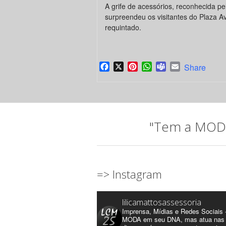
A grife de acessórios, reconhecida pel
surpreendeu os visitantes do Plaza A
requintado.
Facebook
X
Pinterest
WhatsApp
Teams
Email
Share
"Tem a MODA 
=> Instagram
lilicamattosassessoria
Imprensa, Mídias e Redes Sociais 
MODA em seu DNA, mas atua nas