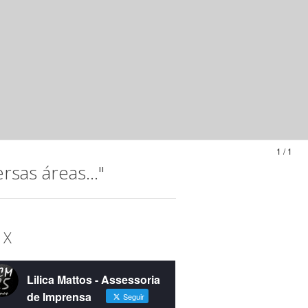
1 / 1
sas áreas..."
 X
Lilica Mattos - Assessoria
de Imprensa
Seguir