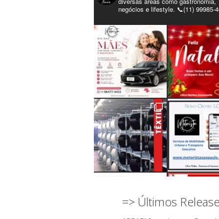
diversas áreas como gastronomia,
negócios e lifestyle. 📞(11) 99985-
=> Últimos Releas