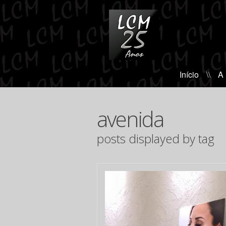
Início
\\
A
avenida
posts displayed by tag