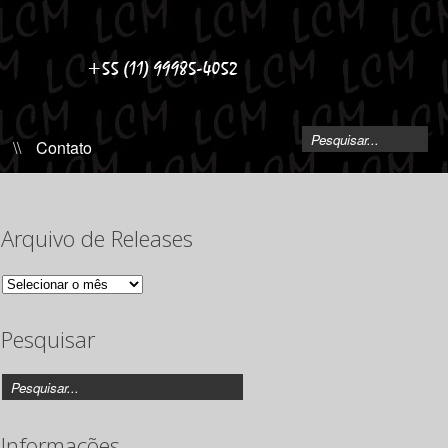
\\
Contato
Arquivo de Releases
Arquivo
de
Releases
Pesquisar
Informações