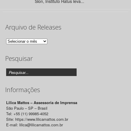
Sion, Instituto Hatus leva...
Arquivo de Releases
Arquivo
de
Pesquisar
Releases
Informações
Lilica Mattos – Assessoria de Imprensa
São Paulo – SP – Brasil
Tel: +55 (11) 99985-4052
Site: https://www.lilicamattos.com.br
E-mail: lilica@lilicamattos.com.br