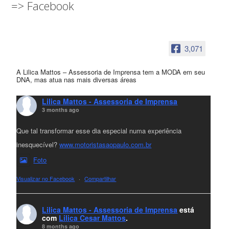
=> Facebook
3,071
A Lilica Mattos – Assessoria de Imprensa tem a MODA em seu
DNA, mas atua nas mais diversas áreas
Lilica Mattos - Assessoria de Imprensa
3 months ago
Que tal transformar esse dia especial numa experiência
inesquecível?
www.motoristasaopaulo.com.br
Foto
Visualizar no Facebook
·
Compartilhar
Lilica Mattos - Assessoria de Imprensa
está
com
Lilica Cesar Mattos
.
8 months ago