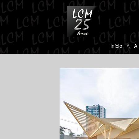
Início
\\
A