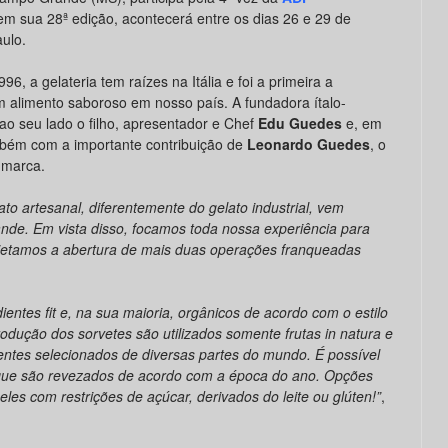
á em sua 28ª edição, acontecerá entre os dias 26 e 29 de
ulo.
6, a gelateria tem raízes na Itália e foi a primeira a
m alimento saboroso em nosso país. A fundadora ítalo-
 ao seu lado o filho, apresentador e Chef
Edu Guedes
e, em
bém com a importante contribuição de
Leonardo Guedes
, o
 marca.
to artesanal, diferentemente do gelato industrial, vem
de. Em vista disso, focamos toda nossa experiência para
jetamos a abertura de mais duas operações franqueadas
ntes fit e, na sua maioria, orgânicos de acordo com o estilo
dução dos sorvetes são utilizados somente frutas in natura e
entes selecionados de diversas partes do mundo. É possível
 que são revezados de acordo com a época do ano. Opções
eles com restrições de açúcar, derivados do leite ou glúten!”
,