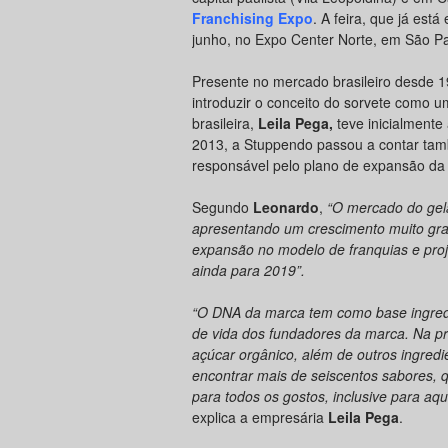
Franchising Expo
. A feira, que já est
junho, no Expo Center Norte, em São Pa
Presente no mercado brasileiro desde 199
introduzir o conceito do sorvete como u
brasileira,
Leila Pega,
teve inicialmente
2013, a Stuppendo passou a contar tam
responsável pelo plano de expansão da
Segundo
Leonardo
,
“O mercado do gela
apresentando um crescimento muito gran
expansão no modelo de franquias e pro
ainda para 2019”.
“O DNA da marca tem como base ingredie
de vida dos fundadores da marca. Na pro
açúcar orgânico, além de outros ingredi
encontrar mais de seiscentos sabores,
para todos os gostos, inclusive para aqu
explica a empresária
Leila Pega
.