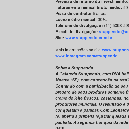
Previsão de retorno do investimento:
Faturamento mensal bruto médio:
80 
Prazo de contrato:
5 anos.
Lucro médio mensal:
30%.
Telefone de divulgação:
(11) 5093-29
E-mail de divulgação:
stuppendo@uo
Site:
www.stuppendo.com.br
.
Mais informações no site
www.stuppen
www.instagram.com/stuppendo
.
Sobre a Stuppendo
A Gelateria Stuppendo, com DNA itali
Moema (SP), com concepção na tradiçã
Contando com a participação de seu f
preparo de seus produtos somente frut
creme de leite frescos, castanhas, 
produtores mundiais. O resultado é 
conquistam o paladar. Com Leonardo
foi aberta a primeira loja franqueada
paulista. A segunda franquia da red
(MS).