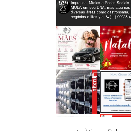
Imprensa, Mídias e Redes Sociais 
MODA em seu DNA, mas atua nas
diversas áreas como gastronomia,
negócios e lifestyle. 📞(11) 99985-