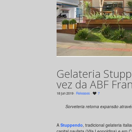
Gelateria Stupp
vez da ABF Fra
18 jun 2019 ·
Releases
·
7
Sorveteria retoma expansão atravé
A
Stuppendo
, tradicional gelateria i
capital paulista (Vila Leopoldina) e em