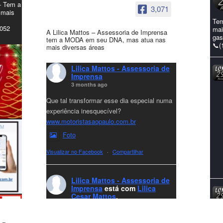
- Tem a
3,071
 mais
Tem
4052
mai
A Lilica Mattos – Assessoria de Imprensa
gas
tem a MODA em seu DNA, mas atua nas
📞(
mais diversas áreas
Lilica Mattos - Assessoria de
Imprensa
3 months ago
Que tal transformar esse dia especial numa
experiência inesquecível?
www.motoristasaopaulo.com.br
Foto
Visualizar no Facebook
·
Compartilhar
Lilica Mattos - Assessoria de
Imprensa
está com
Lilica
Cesar Mattos
.
7 months ago
A LCM Assessoria deseja um excelente