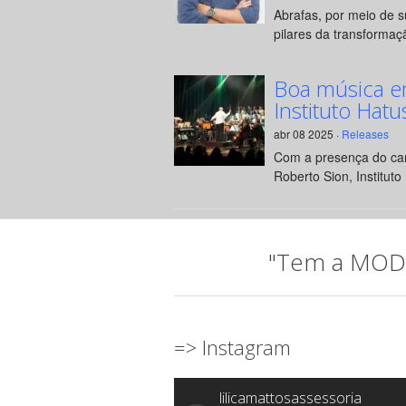
Abrafas, por meio de 
pilares da transformaçã
Boa música e
Instituto Hatu
abr 08 2025 ·
Releases
Com a presença do can
Roberto Sion, Instituto 
"Tem a MODA 
=> Instagram
lilicamattosassessoria