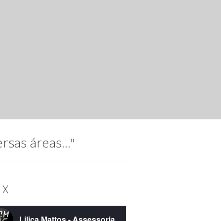
Jovens talentos da música, integrantes da Orquestra do I
15 anos da instituição com o espetáculo “Raízes...
Noite musical com jovens talento
Instituto Hatus
mar 20 2025 ·
Releases
A música, que permeia a trajetória do Instituto Hatus (IH),
idealizada para comemorar os 15...
sas áreas..."
 X
Lilica Mattos - Assessoria