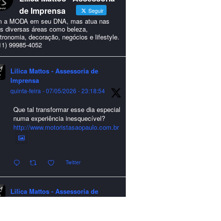
de Imprensa
Seguir
 a MODA em seu DNA, mas atua nas
s diversas áreas como beleza,
tronomia, decoração, negócios e lifestyle.
11) 99985-4052
Lilica Mattos - Assessoria de
Imprensa
quinta-feira - 07/05/2026 - 23:18:54
Que tal transformar esse dia especial
numa experiência inesquecível?
http://www.motoristasaopaulo.com.br
Twitter
Lilica Mattos - Assessoria de
Imprensa
quarta-feira - 24/12/2025 - 21:51:42