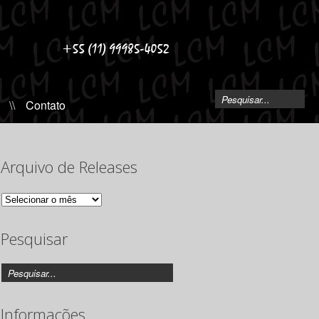
\\
Contato
Arquivo de Releases
Arquivo
de
Releases
Pesquisar
Informações