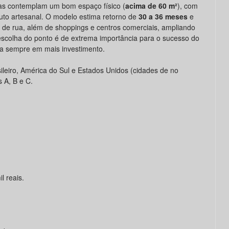
ias contemplam um bom espaço físico (
acima de 60 m²
), com
uto artesanal. O modelo estima retorno de
30 a 36 meses
e
 de rua, além de shoppings e centros comerciais, ampliando
a escolha do ponto é de extrema importância para o sucesso do
ca sempre em mais investimento.
asileiro, América do Sul e Estados Unidos (cidades de no
 A, B e C.
l reais.