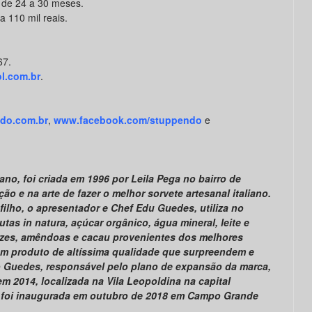
de 24 a 30 meses.
a 110 mil reais.
67.
l.com
.br
.
do.com.br
,
www.facebook.com/stuppendo
e
ano, foi criada em 1996 por Leila Pega no bairro de
o e na arte de fazer o melhor sorvete artesanal italiano.
ilho, o apresentador e Chef Edu Guedes, utiliza no
as in natura, açúcar orgânico, água mineral, leite e
nozes, amêndoas e cacau provenientes dos melhores
um produto de altíssima qualidade que surpreendem e
 Guedes, responsável pelo plano de expansão da marca,
 em 2014, localizada na Vila Leopoldina na capital
e foi inaugurada em outubro de 2018 em Campo Grande