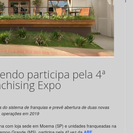
endo participa pela 4ª
nchising Expo
s do sistema de franquias e prevê abertura de duas novas
operações em 2019
taliana com loja sede em Moema (SP) e unidades franqueadas na
 Campo Grande (MS), participa pela 4ª vez da
ABF