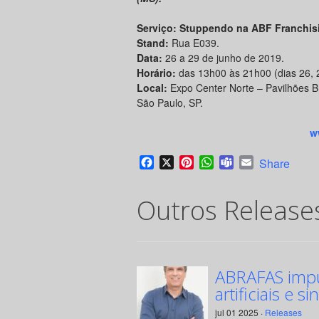
Serviço:
Stuppendo na ABF Franchis
Stand:
Rua E039.
Data:
26 a 29 de junho de 2019.
Horário:
das 13h00 às 21h00 (dias 26, 
Local:
Expo Center Norte – Pavilhões Br
São Paulo, SP.
w
Facebook
X
Pinterest
WhatsApp
Teams
Email
Share
Outros Release
ABRAFAS impul
artificiais e si
jul 01 2025 ·
Releases