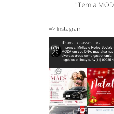
"Tem a MODA 
=> Instagram
lilicamattosassessoria
Imprensa, Mídias e Redes Sociais 
MODA em seu DNA, mas atua nas
diversas áreas como gastronomia,
negócios e lifestyle. 📞(11) 99985-