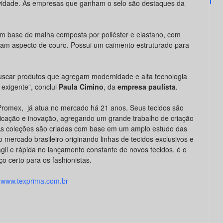
tividade. As empresas que ganham o selo são destaques da
m base de malha composta por poliéster e elastano, com
itam aspecto de couro. Possui um caimento estruturado para
scar produtos que agregam modernidade e alta tecnologia
exigente”, conclui
Paula Cimino
, da
empresa paulista
.
Promex, já atua no mercado há 21 anos. Seus tecidos são
ticação e inovação, agregando um grande trabalho de criação
As coleções são criadas com base em um amplo estudo das
 mercado brasileiro originando linhas de tecidos exclusivos e
il e rápida no lançamento constante de novos tecidos,
é o
o certo para os fashionistas.
www.texprima.com.br