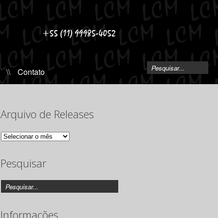
\\
Contato
Arquivo de Releases
Arquivo
de
Releases
Pesquisar
Informações