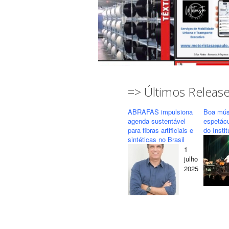
=> Últimos Releas
ABRAFAS impulsiona
Boa mús
agenda sustentável
espetác
para fibras artificiais e
do Insti
sintéticas no Brasil
1
Seguir
Carregar mais...
julho
2025