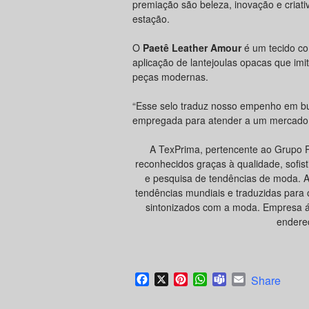
premiação são beleza, inovação e cria
estação.
O
Paetê Leather Amour
é um tecido co
aplicação de lantejoulas opacas que im
peças modernas.
“Esse selo traduz nosso empenho em bu
empregada para atender a um mercado 
A TexPrima, pertencente ao Grupo 
reconhecidos graças à qualidade, sofis
e pesquisa de tendências de moda. 
tendências mundiais e traduzidas para o
sintonizados com a moda. Empresa ág
endereç
Facebook
X
Pinterest
WhatsApp
Teams
Email
Share