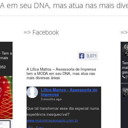
em seu DNA, mas atua nas mais diver
=> Facebook
=>
- Tem a
3,071
 mais
Tem
4052
mai
A Lilica Mattos – Assessoria de Imprensa
gas
tem a MODA em seu DNA, mas atua nas
📞(
mais diversas áreas
Lilica Mattos - Assessoria de
Imprensa
3 months ago
Que tal transformar esse dia especial numa
experiência inesquecível?
www.motoristasaopaulo.com.br
Foto