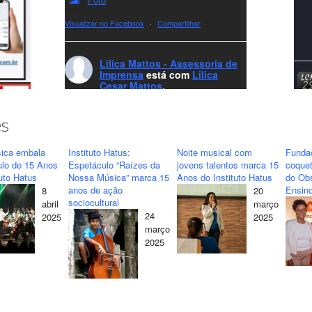
Visualizar no Facebook
·
Compartilhar
Lilica Mattos - Assessoria de
Imprensa
está com
Lilica
Cesar Mattos
.
7 months ago
A LCM Assessoria deseja um excelente
es
Natal e um 2026 repleto de conquistas e
realizações para todos clientes, jornalistas e
ica embala
Instituto Hatus:
Noite musical com
Funda
amigos que sempre nos acompanham!🎄✨
ulo de 15 Anos
Espetáculo “Raízes da
jovens talentos marca 15
coquet
tuto Hatus
Nossa Música” marca 15
Anos do Instituto Hatus
do Obs
🥂❤️
anos de ação
Ensino
8
20
#lcmassessoria
ssessoria
#natal
sociocultural
abril
março
#merrychristmas
#felizanonovo
24
2025
2025
#HappyNewYear
março
2025
Foto
Visualizar no Facebook
·
Compartilhar
Lilica Mattos - Assessoria de