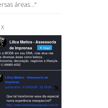
sas áreas..."
 X
Lilica Mattos - Assessoria
de Imprensa
Seguir
 a MODA em seu DNA, mas atua nas
s diversas áreas como beleza,
tronomia, decoração, negócios e lifestyle.
11) 99985-4052
Lilica Mattos - Assessoria de
Imprensa
quinta-feira - 07/05/2026 - 23:18:54
Que tal transformar esse dia especial
numa experiência inesquecível?
http://www.motoristasaopaulo.com.br