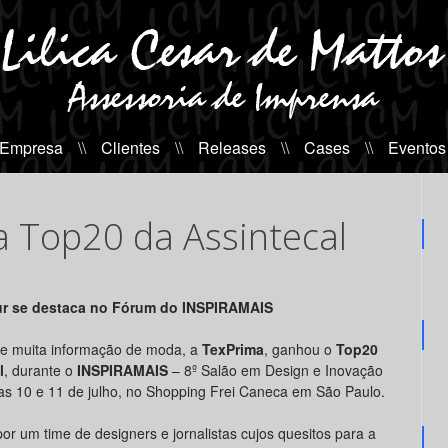
 Empresa
\\
Clientes
\\
Releases
\\
Cases
\\
Eventos
 Top20 da Assintecal
ur se destaca no Fórum do INSPIRAMAIS
 e muita informação de moda, a
TexPrima
, ganhou o
Top20
l
, durante o
INSPIRAMAIS
– 8º Salão em Design e Inovação
s 10 e 11 de julho, no Shopping Frei Caneca em São Paulo.
r um time de designers e jornalistas cujos quesitos para a