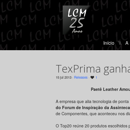
Início
\\
A
TexPrima ganha
15 jul 2013 ·
Releases
·
1
Paetê Leather Amo
A empresa que alia tecnologia de ponta
do Forum de Inspiração da Assinteca
de Componentes, que aconteceu nos dia
O Top20 reúne 20 produtos escolhidos po