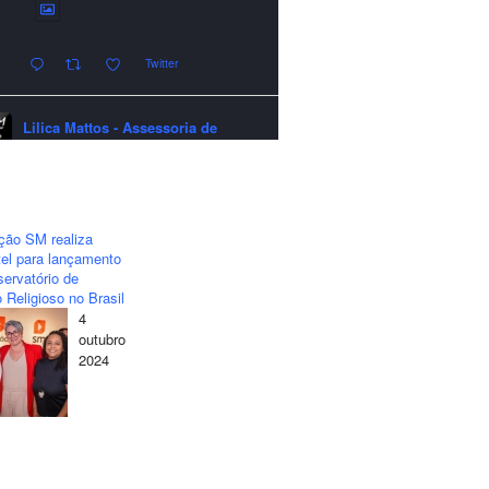
Twitter
Lilica Mattos - Assessoria de
Imprensa
quarta-feira - 24/12/2025 - 21:51:42
A LCM Assessoria deseja um
excelente Natal e um 2026 repleto de
ção SM realiza
conquistas e realizações para todos
el para lançamento
clientes, jornalistas e amigos que
ervatório de
sempre nos acompanham!🎄✨🥂❤️
 Religioso no Brasil
4
#lcmassessoria
#assessoria
#natal
outubro
#merrychristmas
#felizanonovo
2024
#happynewyear
Twitter