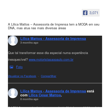
3,071
A Lilica Mattos – Assessoria de Imprensa tem a MODA em seu
DNA, mas atua nas mais diversas áreas
Lilica Mattos - Assessoria de Imprensa
3 months ago
Que tal transformar esse dia especial numa experiência
inesquecível?
www.motoristasaopaulo.com.br
Foto
Visualizar no Facebook
·
Compartilhar
Lilica Mattos - Assessoria de Imprensa
está
com
Lilica Cesar Mattos
.
8 months ago
A LCM Assessoria deseja um excelente Natal e um 2026 repleto