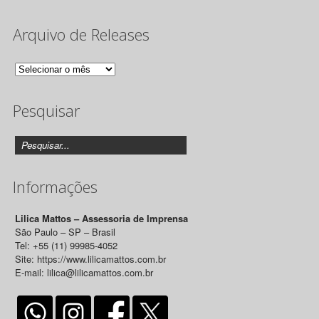
Arquivo de Releases
Arquivo
de
Pesquisar
Releases
Informações
Lilica Mattos – Assessoria de Imprensa
São Paulo – SP – Brasil
Tel: +55 (11) 99985-4052
Site: https://www.lilicamattos.com.br
E-mail: lilica@lilicamattos.com.br