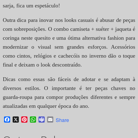
sarja, fica um espetáculo!
Outra dica para inovar nos looks casuais é abusar de peças
com sobreposições. O combo camiseta + suéter + jaqueta é
coringa neste quesito e uma ótima alternativa fashion para
modernizar o visual sem grandes esforços. Acessórios
como cintos, relógios e cachecóis no inverno dão o toque
final e deixam o look descontraído.
Dicas como essas são fáceis de adotar e se adaptam à
diversos estilos. O importante é ter peças chaves no
guarda-roupa para compor produções diferentes e sempre
atualizadas em qualquer época do ano.
Facebook
X
Pinterest
WhatsApp
Teams
Email
Share